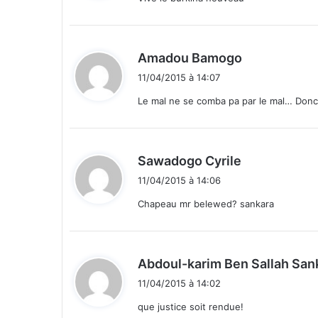
e
:
n
t
d
s
Amadou Bamogo
l
i
11/04/2015 à 14:07
e
t
1
Le mal ne se comba pa par le mal… Donc,
0
:
a
v
d
Sawadogo Cyrile
r
i
i
11/04/2015 à 14:06
l
t
Chapeau mr belewed? sankara
a
u
:
C
N
Abdoul-karim Ben Sallah San
T
11/04/2015 à 14:02
que justice soit rendue!