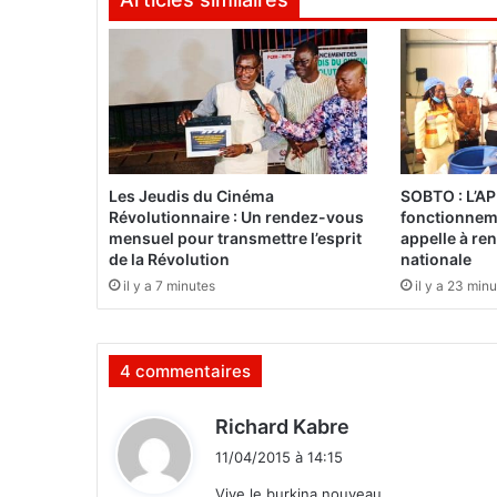
e
x
-
m
a
j
o
r
i
Les Jeudis du Cinéma
SOBTO : L’AP
t
Révolutionnaire : Un rendez-vous
fonctionneme
é
mensuel pour transmettre l’esprit
appelle à ren
é
de la Révolution
nationale
t
il y a 7 minutes
il y a 23 min
a
i
e
4 commentaires
n
t
p
d
Richard Kabre
r
i
11/04/2015 à 14:15
é
t
s
Vive le burkina nouveau