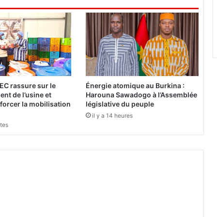
u
v
e
l
e
s
p
a
c
EC rassure sur le
Énergie atomique au Burkina :
e
nt de l’usine et
Harouna Sawadogo à l’Assemblée
d
forcer la mobilisation
législative du peuple
e
il y a 14 heures
r
utes
e
n
c
o
n
t
r
e
p