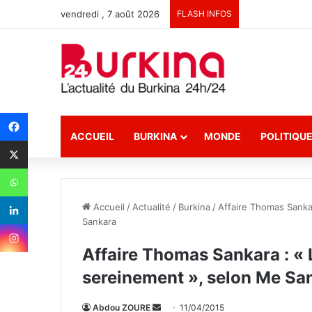
vendredi , 7 août 2026
FLASH INFOS
ACCUEIL
BURKINA
MONDE
POLITIQU
Accueil
/
Actualité
/
Burkina
/
Affaire Thomas Sanka
Sankara
Affaire Thomas Sankara : « 
sereinement », selon Me Sa
Abdou ZOURE
E
11/04/2015