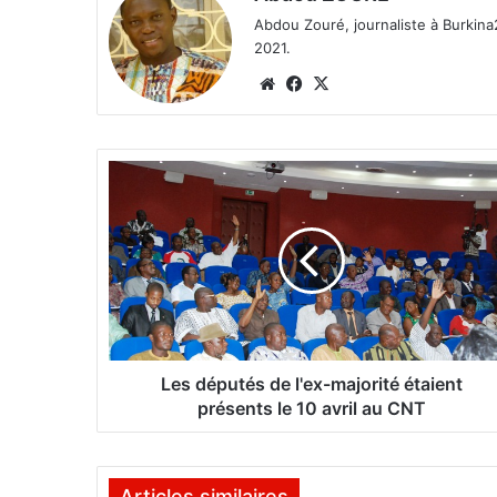
Abdou Zouré, journaliste à Burkin
2021.
We
Fa
X
bsi
ce
te
bo
ok
L
e
s
d
é
p
u
t
é
s
Les députés de l'ex-majorité étaient
d
présents le 10 avril au CNT
e
l
'
Articles similaires