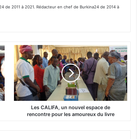
a24 de 2011 à 2021. Rédacteur en chef de Burkina24 de 2014 à
L
e
s
C
A
L
I
F
A
,
Les CALIFA, un nouvel espace de
u
rencontre pour les amoureux du livre
n
n
o