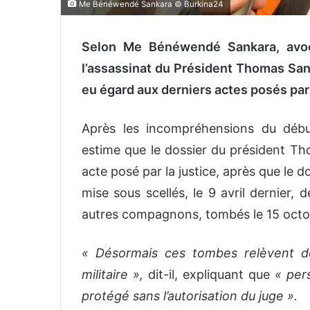
Me Bénéwendé Sankara © Burkina24
Selon Me Bénéwendé Sankara, avoca
l’assassinat du Président Thomas San
eu égard aux derniers actes posés par 
Après les incompréhensions du déb
estime que le dossier du président Th
acte posé par la justice, après que le dos
mise sous scellés, le 9 avril dernier,
autres compagnons, tombés le 15 octo
« Désormais ces tombes relèvent de l
militaire »,
dit-il, expliquant que
« per
protégé sans l’autorisation du juge ».