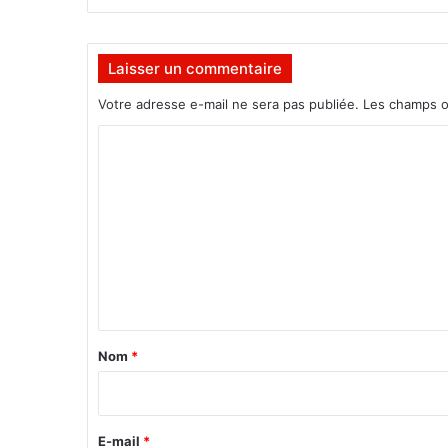
Laisser un commentaire
Votre adresse e-mail ne sera pas publiée.
Les champs o
C
o
m
m
e
n
t
a
Nom
*
i
r
e
E-mail
*