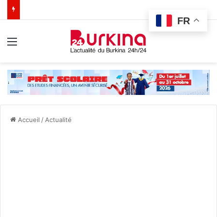
FR
Menu
Accueil
/
Actualité