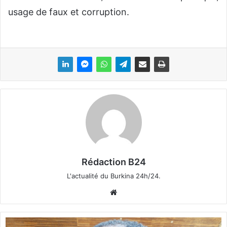
usage de faux et corruption.
Rédaction B24
L'actualité du Burkina 24h/24.
We
bsi
te
2