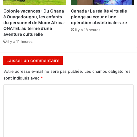
l
e
Colonie vacances : Du Ghana
Canada : La réalité virtuelle
o
n
à Ouagadougou, les enfants
plonge au cœur d’une
u
t
du personnel de Moov Africa-
opération obstétricale rare
B
2
ONATEL au terme d’une
il y a 18 heures
a
0
aventure culturelle
d
1
il y a 11 heures
r
5
a
d
D
e
Laisser un commentaire
i
s
a
m
Votre adresse e-mail ne sera pas publiée.
Les champs obligatoires
l
e
sont indiqués avec
*
l
i
C
o
l
l
o
e
m
u
r
m
s
e
a
n
n