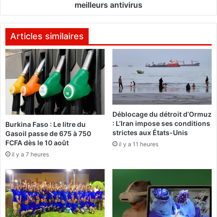
K
r
meilleurs antivirus
#
W
E
i
F
n
Articles similaires
O
d
(
o
1
w
-
s
1
8
)
e
:
t
Déblocage du détroit d’Ormuz
L
8
: L’Iran impose ses conditions
Burkina Faso : Le litre du
a
.
strictes aux États-Unis
Gasoil passe de 675 à 750
c
1
FCFA dès le 10 août
il y a 11 heures
o
:
il y a 7 heures
l
C
è
l
r
a
e
s
d
s
’
e
A
m