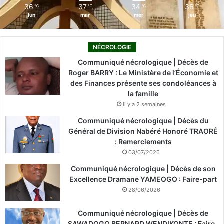
36
37
34
36
℃
℃
℃
℃
lun
mar
mer
jeu
NÉCROLOGIE
Communiqué nécrologique | Décès de
Roger BARRY : Le Ministère de l’Économie et
des Finances présente ses condoléances à
la famille
il y a 2 semaines
Communiqué nécrologique | Décès du
Général de Division Nabéré Honoré TRAORÉ
: Remerciements
03/07/2026
Communiqué nécrologique | Décès de son
Excellence Dramane YAMEOGO : Faire-part
28/06/2026
Communiqué nécrologique | Décès de
SAWADOGO BERNARD WENDIKONTE : Faire-