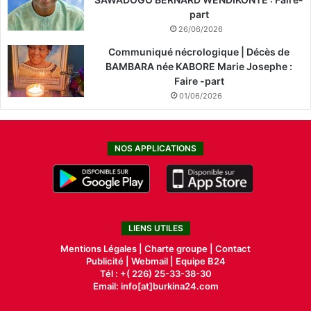
part
26/06/2026
Communiqué nécrologique | Décès de
BAMBARA née KABORE Marie Josephe :
Faire -part
01/06/2026
NOS APPLICATIONS
LIENS UTILES
Mentions Légales |
Charte groupe |
Contact
Publicité
|
Webmail |
Equipe B24
Tél : +( 226) 25-33-38-30
Email: info[at]burkina24.com