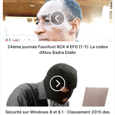
4
è
m
e
j
o
u
r
n
24ème journée Fasofoot RCK # EFO (1-1): La colère
é
d’Alou Badra Diallo
e
F
S
a
é
s
c
o
u
f
r
o
i
o
t
t
é
R
s
C
u
Sécurité sur Windows 8 et 8.1 : Classement 2015 des