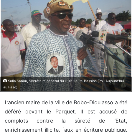
o
y
e
r
u
n
c
o
u
r
r
Salia Sanou, Secrétaire général du CDP Hauts-Bassins (Ph : Aujourd'hui
i
au Faso)
e
l
L’ancien maire de la ville de Bobo-Dioulasso a été
déféré devant le Parquet. Il est accusé de
complots contre la sûreté de l’Etat,
enrichissement illicite, faux en écriture publique,