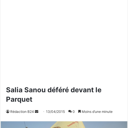
Salia Sanou déféré devant le
Parquet
Rédaction B24
E
13/04/2015
0
Moins d’une minute
n
v