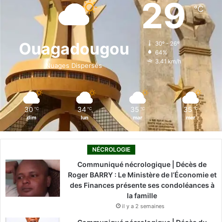
29
℃
b
e
u
a
o
o
d
b
g
k
Ouagadougou
30º - 26º
64%
o
i
e
r
3.41 km/h
Nuages Dispersés
k
n
a
m
30
34
35
35
℃
℃
℃
℃
dim
lun
mar
mer
NÉCROLOGIE
Communiqué nécrologique | Décès de
Roger BARRY : Le Ministère de l’Économie et
des Finances présente ses condoléances à
la famille
il y a 2 semaines