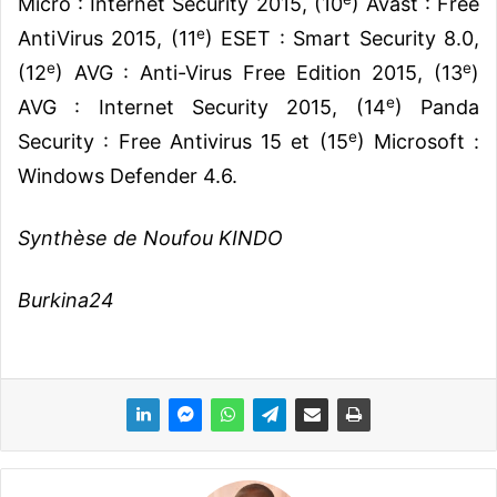
Micro : Internet Security 2015, (10
) Avast : Free
e
AntiVirus 2015, (11
) ESET : Smart Security 8.0,
e
e
(12
) AVG : Anti-Virus Free Edition 2015, (13
)
e
AVG : Internet Security 2015, (14
) Panda
e
Security : Free Antivirus 15 et (15
) Microsoft :
Windows Defender 4.6.
Synthèse de Noufou KINDO
Burkina24