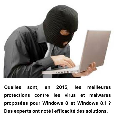
v
o
y
e
r
u
n
c
o
u
r
r
i
e
Quelles sont, en 2015, les meilleures
l
protections contre les virus et malwares
proposées pour Windows 8 et Windows 8.1 ?
Des experts ont noté l’efficacité des solutions.