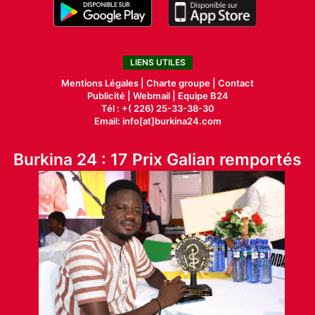
LIENS UTILES
Mentions Légales |
Charte groupe |
Contact
Publicité
|
Webmail |
Equipe B24
Tél : +( 226) 25-33-38-30
Email: info[at]burkina24.com
Burkina 24 : 17 Prix Galian remportés