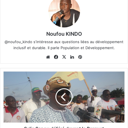
Noufou KINDO
@noufou_kindo s'intéresse aux questions liées au développement
inclusif et durable. Il parle Population et Développement.
We
Fa
X
Lin
Pin
bsi
ce
ke
ter
te
bo
din
est
S
ok
a
l
i
a
S
a
n
o