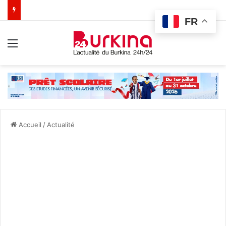
FR
Menu
Accueil
/
Actualité