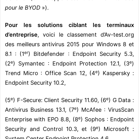
pour le BYOD
»).
Pour les solutions ciblant les terminaux
d’entreprise
, voici le classement d’Av-test.org
des meilleurs antivirus 2015 pour Windows 8 et
er
8.1 : (1
) Bitdefender : Endpoint Security 5.3,
e
e
(2
) Symantec : Endpoint Protection 12.1, (3
)
e
Trend Micro : Office Scan 12, (4
) Kaspersky :
Endpoint Security 10.2,
e
e
(5
) F-Secure: Client Security 11.60, (6
) G Data :
e
Antivirus Business 13.1, (7
) McAfee : VirusScan
e
Enterprise with EPO 8.8, (8
) Sophos : Endpoint
e
Security and Control 10.3, et (9
) Microsoft :
System Center Endpoint Protection 4.6.