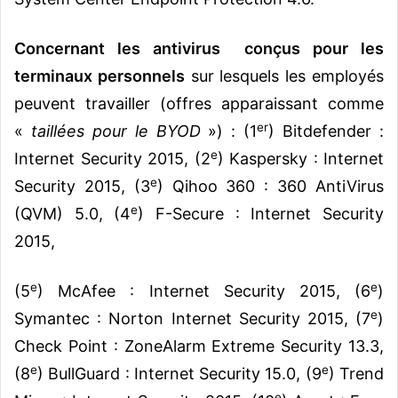
Concernant les antivirus conçus pour les
terminaux personnels
sur lesquels les employés
peuvent travailler (offres apparaissant comme
er
«
taillées pour le BYOD
») : (1
) Bitdefender :
e
Internet Security 2015, (2
) Kaspersky : Internet
e
Security 2015, (3
) Qihoo 360 : 360 AntiVirus
e
(QVM) 5.0, (4
) F-Secure : Internet Security
2015,
e
e
(5
) McAfee : Internet Security 2015, (6
)
e
Symantec : Norton Internet Security 2015, (7
)
Check Point : ZoneAlarm Extreme Security 13.3,
e
e
(8
) BullGuard : Internet Security 15.0, (9
) Trend
e