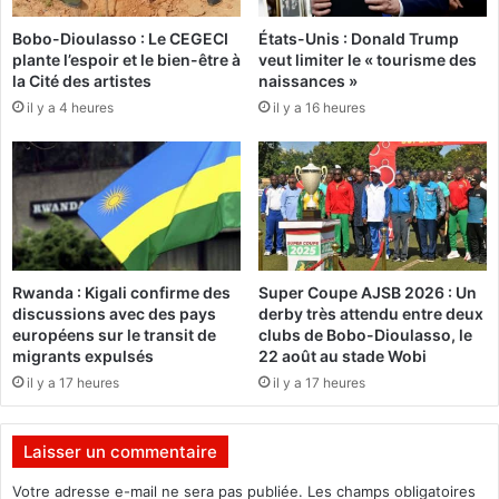
a
Bobo-Dioulasso : Le CEGECI
États-Unis : Donald Trump
m
plante l’espoir et le bien-être à
veut limiter le « tourisme des
e
la Cité des artistes
naissances »
t
il y a 4 heures
il y a 16 heures
l
e
s
S
h
e
b
a
Rwanda : Kigali confirme des
Super Coupe AJSB 2026 : Un
b
discussions avec des pays
derby très attendu entre deux
s
européens sur le transit de
clubs de Bobo-Dioulasso, le
,
migrants expulsés
22 août au stade Wobi
s
il y a 17 heures
il y a 17 heures
e
l
o
Laisser un commentaire
n
l
Votre adresse e-mail ne sera pas publiée.
Les champs obligatoires