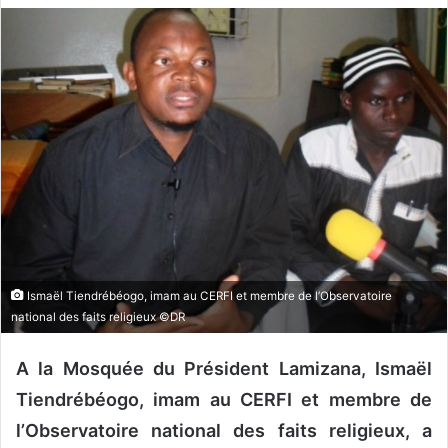
v
o
y
e
r
u
n
c
o
u
r
r
Ismaël Tiendrébéogo, imam au CERFI et membre de l’Observatoire
i
national des faits religieux ©DR
e
l
A la Mosquée du Président Lamizana, Ismaël
Tiendrébéogo, imam au CERFI et membre de
l’Observatoire national des faits religieux, a