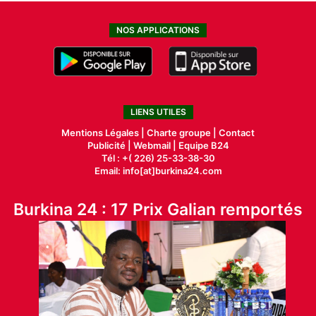
NOS APPLICATIONS
LIENS UTILES
Mentions Légales |
Charte groupe |
Contact
Publicité
|
Webmail |
Equipe B24
Tél : +( 226) 25-33-38-30
Email: info[at]burkina24.com
Burkina 24 : 17 Prix Galian remportés