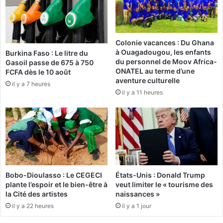
s
i
e
o
m
u
e
g
Colonie vacances : Du Ghana
n
o
à Ouagadougou, les enfants
Burkina Faso : Le litre du
t
u
du personnel de Moov Africa-
Gasoil passe de 675 à 750
2
J
ONATEL au terme d’une
FCFA dès le 10 août
0
o
aventure culturelle
il y a 7 heures
1
a
il y a 11 heures
5
n
d
n
e
y
s
O
m
u
e
é
i
d
l
r
Bobo-Dioulasso : Le CEGECI
États-Unis : Donald Trump
l
a
plante l’espoir et le bien-être à
veut limiter le « tourisme des
e
o
la Cité des artistes
naissances »
u
g
il y a 22 heures
il y a 1 jour
r
o
s
t