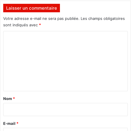
a
r
Laisser un commentaire
n
a
t
n
Votre adresse e-mail ne sera pas publiée.
Les champs obligatoires
i
s
sont indiqués avec
*
v
f
i
C
é
r
r
o
u
é
m
s
a
u
m
p
e
a
r
n
q
t
u
a
e
Nom
*
t
i
r
e
E-mail
*