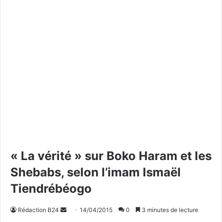
« La vérité » sur Boko Haram et les
Shebabs, selon l’imam Ismaël
Tiendrébéogo
Rédaction B24
E
14/04/2015
0
3 minutes de lecture
n