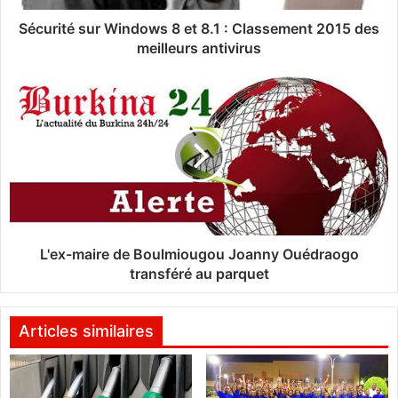
s
u
Sécurité sur Windows 8 et 8.1 : Classement 2015 des
r
meilleurs antivirus
W
i
L
n
'
d
e
o
x
w
-
s
m
8
a
e
i
t
r
8
e
L'ex-maire de Boulmiougou Joanny Ouédraogo
.
d
transféré au parquet
1
e
:
B
C
o
Articles similaires
l
u
a
l
s
m