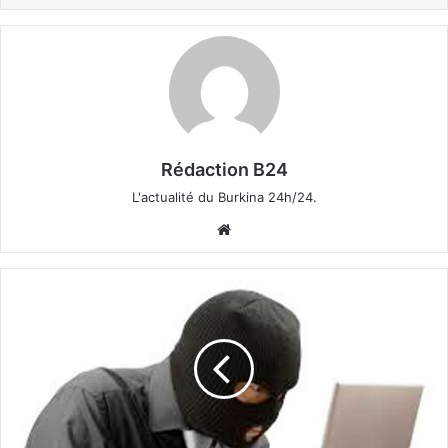
Rédaction B24
L'actualité du Burkina 24h/24.
We
bsi
te
S
é
c
u
r
i
t
é