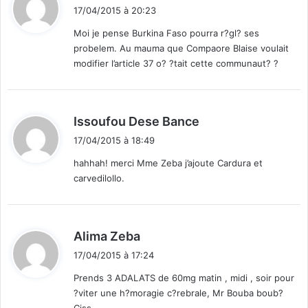
i
o
17/04/2015 à 20:23
t
u
Moi je pense Burkina Faso pourra r?gl? ses
v
probelem. Au mauma que Compaore Blaise voulait
:
e
modifier l’article 37 o? ?tait cette communaut? ?
r
n
e
m
d
Issoufou Dese Bance
e
i
n
17/04/2015 à 18:49
t
t
hahhah! merci Mme Zeba j’ajoute Cardura et
carvedilollo.
:
d
Alima Zeba
i
17/04/2015 à 17:24
t
Prends 3 ADALATS de 60mg matin , midi , soir pour
?viter une h?moragie c?rebrale, Mr Bouba boub?
: