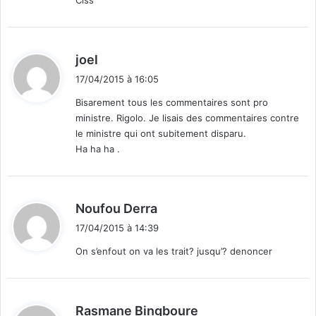
Ciss
d
joel
i
17/04/2015 à 16:05
t
Bisarement tous les commentaires sont pro
ministre. Rigolo. Je lisais des commentaires contre
:
le ministre qui ont subitement disparu.
Ha ha ha .
d
Noufou Derra
i
17/04/2015 à 14:39
t
On s’enfout on va les trait? jusqu’? denoncer
:
d
Rasmane Bingboure