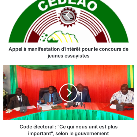
p
e
l
à
m
a
n
i
Appel à manifestation d’intérêt pour le concours de
f
jeunes essayistes
e
s
C
t
o
a
d
t
e
i
é
o
l
n
e
d
c
’
t
i
o
Code électoral : "Ce qui nous unit est plus
n
r
important", selon le gouvernement