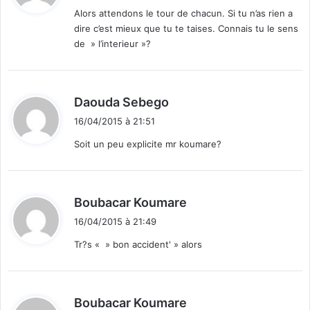
t
Alors attendons le tour de chacun. Si tu n’as rien a
dire c’est mieux que tu te taises. Connais tu le sens
:
de » l’interieur »?
d
Daouda Sebego
i
16/04/2015 à 21:51
t
Soit un peu explicite mr koumare?
:
d
Boubacar Koumare
i
16/04/2015 à 21:49
t
Tr?s « » bon accident' » alors
:
d
Boubacar Koumare