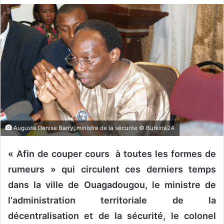
v
o
y
e
r
u
n
c
o
u
Auguste Denise Barry, ministre de la sécurité © Burkina24
r
r
« Afin de couper cours à toutes les formes de
i
e
rumeurs » qui circulent ces derniers temps
l
dans la ville de Ouagadougou, le ministre de
l‘administration territoriale de la
décentralisation et de la sécurité, le colonel