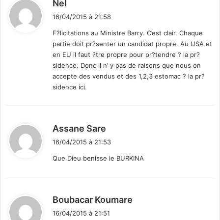
d
Nel
i
16/04/2015 à 21:58
t
F?licitations au Ministre Barry. C’est clair. Chaque
partie doit pr?senter un candidat propre. Au USA et
:
en EU il faut ?tre propre pour pr?tendre ? la pr?
sidence. Donc il n’ y pas de raisons que nous on
accepte des vendus et des 1,2,3 estomac ? la pr?
sidence ici.
d
Assane Sare
i
16/04/2015 à 21:53
t
Que Dieu benisse le BURKINA
:
d
Boubacar Koumare
i
16/04/2015 à 21:51