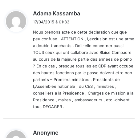
d
Adama Kassamba
i
17/04/2015 à 01:33
t
Nous prenons acte de cette declaration quelque
peu confuse . ATTENTION , l,exclusion est une arme
:
a double tranchants . Doit-elle concerner aussi
TOUS ceux qui ont collabore avec Blaise Compaore
au cours de la majeure partie des annees de plomb
? En ce cas , presque tous les ex CDP ayant occupe
des hautes fonctions par le passe doivent etre non
partants – Premiers ministres , Presidents de
l,Assemblee nationale , du CES , ministres ,
conseillers a la Presidence , Charges de mission a la
Presidence , maires , ambassadeurs , etc -doivent
tous DEGAGER .
d
Anonyme