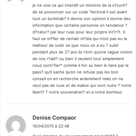
je ne vois ce qui interdit un ministre de la s?curit?
de se prononcer sur un code ?lectoral il est avant
:
tout un burkinab? il donne son opinion il donne des
information que certaine personne on tendance ?
d?natur? par leur ruse pour leur propre int?r?t. Il
faut se m?fier de certain m?dia qui n’ont pas eu le
malheur de subir se que nous on a eu ? subir
pendant plus de 27 ans ils n’ont qu’une vague notion
de nos r?alit? ou bien il veulent tout simplement
nous contr?ler* comme il l’on su bien le faire par le
pass? qu’il sache qu’on ne refuse pas les bon
conseil on en recherche ardemment mais on ne
veut pas de ruse et de malice qui vont nuire ? notre
libert? ? notre souverainet? et a notre bonheur
d
Denise Compaor
i
16/04/2015 à 22:48
t