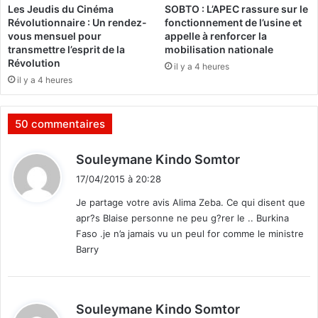
Les Jeudis du Cinéma
SOBTO : L’APEC rassure sur le
e
u
Révolutionnaire : Un rendez-
fonctionnement de l’usine et
u
s
vous mensuel pour
appelle à renforcer la
n
i
transmettre l’esprit de la
mobilisation nationale
e
m
Révolution
il y a 4 heures
s
p
il y a 4 heures
e
o
s
r
s
t
50 commentaires
a
a
y
n
d
Souleymane Kindo Somtor
i
t
i
s
"
17/04/2015 à 20:28
t
t
,
Je partage votre avis Alima Zeba. Ce qui disent que
e
s
apr?s Blaise personne ne peu g?rer le .. Burkina
s
:
e
Faso .je n’a jamais vu un peul for comme le ministre
l
Barry
o
n
l
e
d
Souleymane Kindo Somtor
g