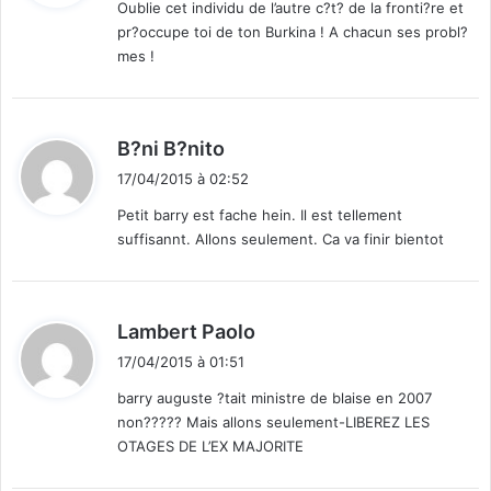
Oublie cet individu de l’autre c?t? de la fronti?re et
pr?occupe toi de ton Burkina ! A chacun ses probl?
:
mes !
d
B?ni B?nito
i
17/04/2015 à 02:52
t
Petit barry est fache hein. Il est tellement
suffisannt. Allons seulement. Ca va finir bientot
:
d
Lambert Paolo
i
17/04/2015 à 01:51
t
barry auguste ?tait ministre de blaise en 2007
non????? Mais allons seulement-LIBEREZ LES
:
OTAGES DE L’EX MAJORITE