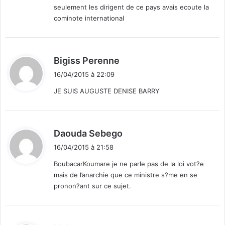
seulement les dirigent de ce pays avais ecoute la
cominote international
d
Bigiss Perenne
i
16/04/2015 à 22:09
t
JE SUIS AUGUSTE DENISE BARRY
:
d
Daouda Sebego
i
16/04/2015 à 21:58
t
BoubacarKoumare je ne parle pas de la loi vot?e
mais de l’anarchie que ce ministre s?me en se
:
pronon?ant sur ce sujet.