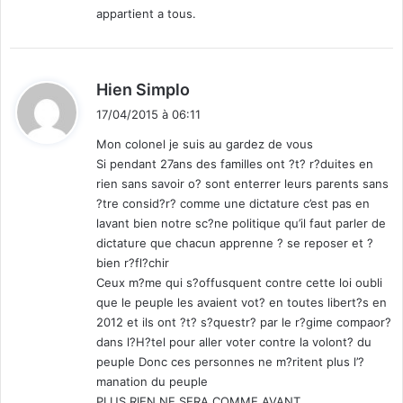
appartient a tous.
:
d
Hien Simplo
i
17/04/2015 à 06:11
t
Mon colonel je suis au gardez de vous
Si pendant 27ans des familles ont ?t? r?duites en
:
rien sans savoir o? sont enterrer leurs parents sans
?tre consid?r? comme une dictature c’est pas en
lavant bien notre sc?ne politique qu’il faut parler de
dictature que chacun apprenne ? se reposer et ?
bien r?fl?chir
Ceux m?me qui s?offusquent contre cette loi oubli
que le peuple les avaient vot? en toutes libert?s en
2012 et ils ont ?t? s?questr? par le r?gime compaor?
dans l?H?tel pour aller voter contre la volont? du
peuple Donc ces personnes ne m?ritent plus l’?
manation du peuple
PLUS RIEN NE SERA COMME AVANT