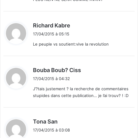
d
Richard Kabre
i
17/04/2015 à 05:15
t
Le peuple vs soutient:vive la revolution
:
d
Bouba Boub? Ciss
i
17/04/2015 à 04:32
t
J’?tais justement ? la recherche de commentaires
stupides dans cette publication… je l’ai trouv? ! :D
:
d
Tona San
i
17/04/2015 à 03:08
t