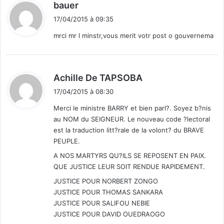
d
bauer
i
17/04/2015 à 09:35
t
mrci mr l minstr,vous merit votr post o gouvernema
:
d
Achille De TAPSOBA
i
17/04/2015 à 08:30
t
Merci le ministre BARRY et bien parl?. Soyez b?nis
au NOM du SEIGNEUR. Le nouveau code ?lectoral
:
est la traduction litt?rale de la volont? du BRAVE
PEUPLE.
A NOS MARTYRS QU?ILS SE REPOSENT EN PAIX.
QUE JUSTICE LEUR SOIT RENDUE RAPIDEMENT.
JUSTICE POUR NORBERT ZONGO
JUSTICE POUR THOMAS SANKARA
JUSTICE POUR SALIFOU NEBIE
JUSTICE POUR DAVID OUEDRAOGO