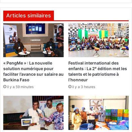
t
a
é
l
r
:
Articles similaires
ê
"
t
C
p
e
o
q
u
u
r
i
l
n
« PengMe » : La nouvelle
Festival international des
e
o
solution numérique pour
enfants : La 2ᵉ édition met les
c
u
faciliter l’avance sur salaire au
talents et le patriotisme à
o
s
Burkina Faso
l’honneur
n
u
il y a 59 minutes
il y a 3 heures
c
n
o
i
u
t
r
e
s
s
d
t
e
p
j
l