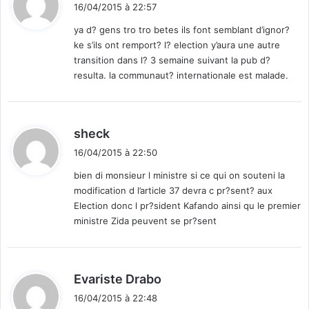
i
16/04/2015 à 22:57
t
ya d? gens tro tro betes ils font semblant d’ignor?
ke s’ils ont remport? l? election y’aura une autre
:
transition dans l? 3 semaine suivant la pub d?
resulta. la communaut? internationale est malade.
d
sheck
i
16/04/2015 à 22:50
t
bien di monsieur l ministre si ce qui on souteni la
modification d l’article 37 devra c pr?sent? aux
:
Election donc l pr?sident Kafando ainsi qu le premier
ministre Zida peuvent se pr?sent
d
Evariste Drabo
i
16/04/2015 à 22:48
t