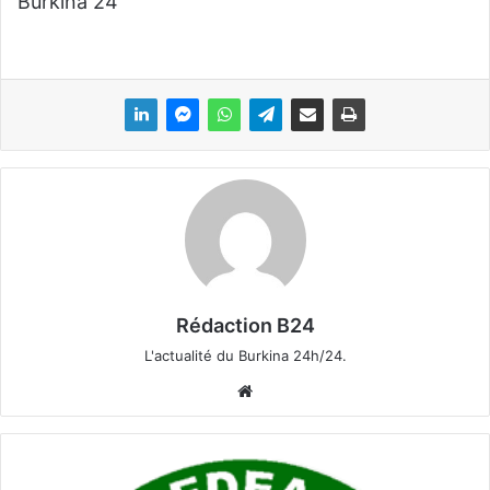
Burkina 24
Rédaction B24
L'actualité du Burkina 24h/24.
We
bsi
te
A
p