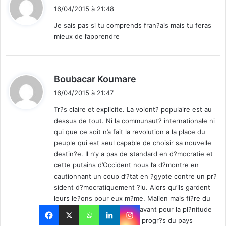
i
16/04/2015 à 21:48
t
Je sais pas si tu comprends fran?ais mais tu feras
mieux de l’apprendre
:
d
Boubacar Koumare
i
16/04/2015 à 21:47
t
Tr?s claire et explicite. La volont? populaire est au
dessus de tout. Ni la communaut? internationale ni
:
qui que ce soit n’a fait la revolution a la place du
peuple qui est seul capable de choisir sa nouvelle
destin?e. Il n’y a pas de standard en d?mocratie et
cette putains d’Occident nous l’a d?montre en
cautionnant un coup d’?tat en ?gypte contre un pr?
sident d?mocratiquement ?lu. Alors qu’ils gardent
leurs le?ons pour eux m?me. Malien mais fi?re du
peuple fr?re burkinab?. En avant pour la pl?nitude
de votre souverainet? et le progr?s du pays