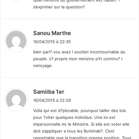
Quel ministre du gouvernement est habilit? ?
s’exprimer sur la question?
:
d
Sanou Marthe
i
16/04/2015 à 22:35
t
bien parl?.vou avez l soutien incontournable du
peuple. s? propre mon ministre.srtt continu? l
:
netoyage.
d
Samiiba 1er
i
16/04/2015 à 22:29
t
Voila qui est d?plorable. pourquoi tailler des lois
pour ?viter quelques individus. Une loi est
:
impersonnelle mr le Ministre. Si elle est voter elle
doit s’appliquer a tous les Burkinab?. C’est
regrettable que la transition prenne position. Tous