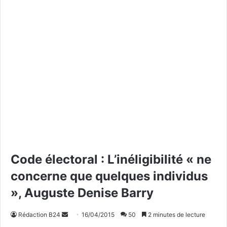
Code électoral : L’inéligibilité « ne
concerne que quelques individus
», Auguste Denise Barry
Rédaction B24
E
16/04/2015
50
2 minutes de lecture
n