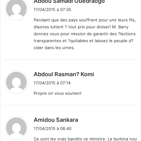
Abdou Samadi Ouedraogo
i
17/04/2015 à 07:35
t
Pendant que des pays souffrent pour unir leurs fils,
d’autres luttent ? tout prix pour diviser! M. Barry
:
donnez vous pour mission de garantir des ?lections
transparentes et ?quitables et laissez le peuple d?
cider dans les urnes.
d
Abdoul Rasman? Komi
i
17/04/2015 à 07:14
t
Propre on vous soutient
:
d
Amidou Sankara
i
17/04/2015 à 06:40
t
Ce sont les vrais bandits ce ministre. Le burkina nou