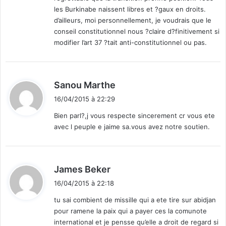
les Burkinabe naissent libres et ?gaux en droits.
d’ailleurs, moi personnellement, je voudrais que le
conseil constitutionnel nous ?claire d?finitivement si
modifier l’art 37 ?tait anti-constitutionnel ou pas.
d
Sanou Marthe
i
16/04/2015 à 22:29
t
Bien parl?,j vous respecte sincerement cr vous ete
avec l peuple e jaime sa.vous avez notre soutien.
:
d
James Beker
i
16/04/2015 à 22:18
t
tu sai combient de missille qui a ete tire sur abidjan
pour ramene la paix qui a payer ces la comunote
:
international et je pensse qu’elle a droit de regard si