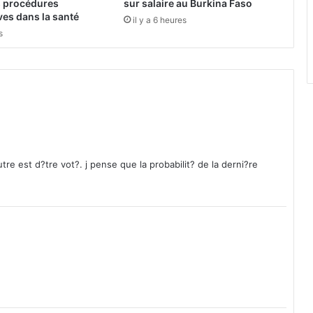
m
es procédures
sur salaire au Burkina Faso
m
ves dans la santé
il y a 6 heures
e
s
s
M
P
P
r
a
s
s
u
re est d?tre vot?. j pense que la probabilit? de la derni?re
r
e
n
t
R
o
c
h
M
a