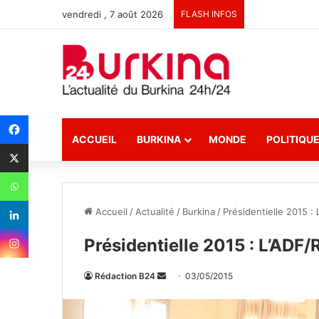
vendredi , 7 août 2026
FLASH INFOS
ACCUEIL
BURKINA
MONDE
POLITIQU
Accueil
/
Actualité
/
Burkina
/
Présidentielle 2015 :
Présidentielle 2015 : L’ADF
Rédaction B24
E
03/05/2015
n
v