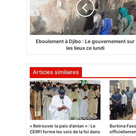
u
l
e
m
e
n
t
Eboulement à Djibo : Le gouvernement sur
à
les lieux ce lundi
D
j
i
Articles similaires
b
o
:
L
e
g
o
u
v
« Retrouver la paix d’antan » : Le
Burkina Fas
e
CERFI forme les voix de la foi dans
officielleme