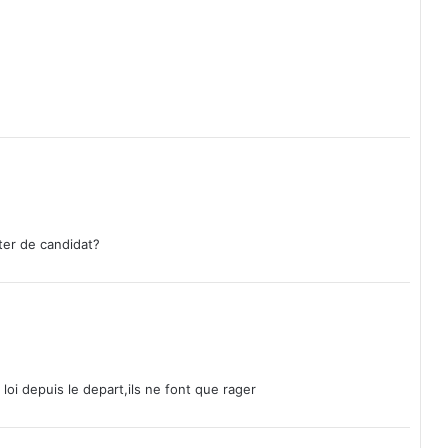
r
c
C
h
r
i
s
t
i
a
n
ter de candidat?
K
a
b
o
r
é
 loi depuis le depart,ils ne font que rager