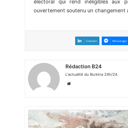
électoral qui rend inéligibles aux 
ouvertement soutenu un changement an
Linkedin
Messenger
Rédaction B24
L'actualité du Burkina 24h/24.
We
bsi
te
E
b
o