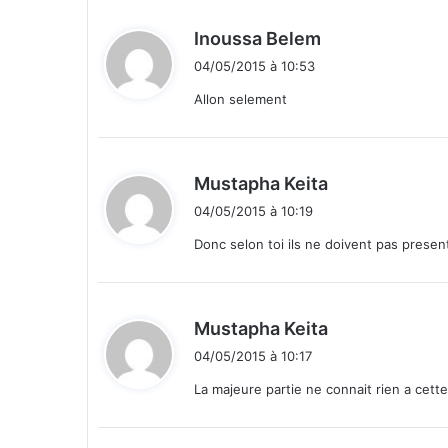
n
d
d
Inoussa Belem
i
i
04/05/2015 à 10:53
t
Allon selement
:
d
Mustapha Keita
i
04/05/2015 à 10:19
t
Donc selon toi ils ne doivent pas presen
:
d
Mustapha Keita
i
04/05/2015 à 10:17
t
La majeure partie ne connait rien a cette
: