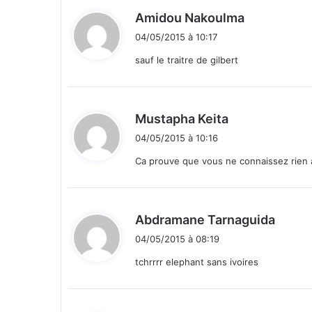
d
Amidou Nakoulma
i
04/05/2015 à 10:17
t
sauf le traitre de gilbert
:
d
Mustapha Keita
i
04/05/2015 à 10:16
t
Ca prouve que vous ne connaissez rien a 
:
d
Abdramane Tarnaguida
i
04/05/2015 à 08:19
t
tchrrrr elephant sans ivoires
: