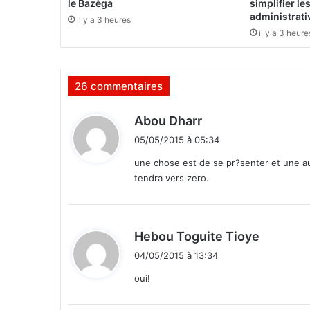
r
le Bazèga
simplifier l
n
administrati
il y a 3 heures
e
il y a 3 heure
m
e
n
26 commentaires
t
s
u
d
Abou Dharr
r
i
05/05/2015 à 05:34
l
t
e
une chose est de se pr?senter et une aut
s
tendra vers zero.
:
l
i
e
u
d
Hebou Toguite Tioye
x
i
04/05/2015 à 13:34
c
t
e
oui!
l
:
u