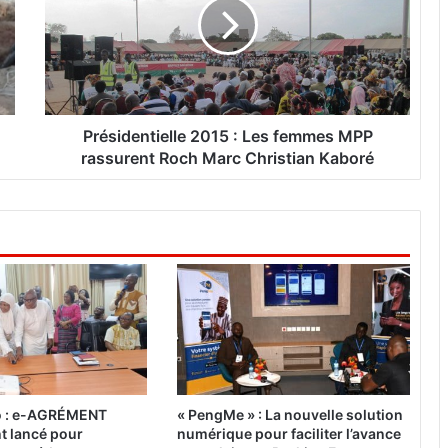
s
i
d
e
n
t
i
Présidentielle 2015 : Les femmes MPP
e
rassurent Roch Marc Christian Kaboré
l
l
e
2
0
1
5
:
L
e
s
f
o : e-AGRÉMENT
« PengMe » : La nouvelle solution
e
nt lancé pour
numérique pour faciliter l’avance