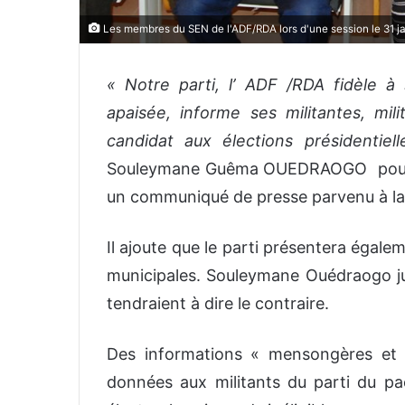
Les membres du SEN de l'ADF/RDA lors d'une session le 31 
« Notre parti, l’ ADF /RDA fidèle à 
apaisée, informe ses militantes, mil
candidat aux élections présidentie
Souleymane Guêma OUEDRAOGO pour l
un communiqué de presse parvenu à la
Il ajoute que le parti présentera égale
municipales. Souleymane Ouédraogo jus
tendraient à dire le contraire.
Des informations « mensongères et 
données aux militants du parti du pa