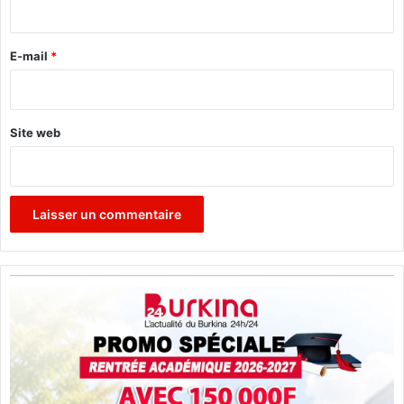
i
r
e
E-mail
*
*
Site web