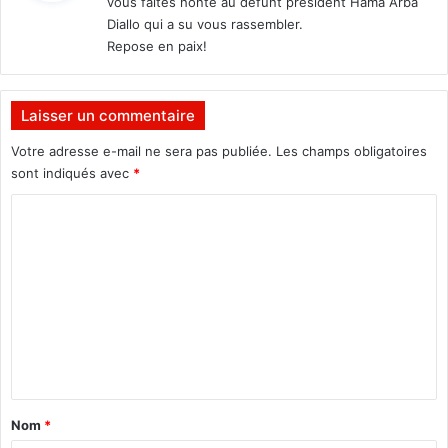
vous faites honte au defunt president Hama Arba
Diallo qui a su vous rassembler.
:
Repose en paix!
Laisser un commentaire
Votre adresse e-mail ne sera pas publiée.
Les champs obligatoires
sont indiqués avec
*
C
o
m
m
e
n
t
a
Nom
*