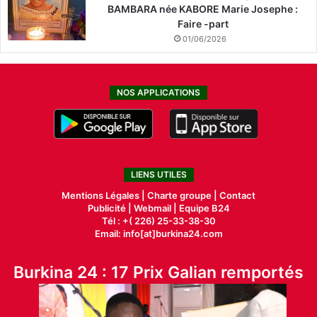
BAMBARA née KABORE Marie Josephe :
Faire -part
01/06/2026
NOS APPLICATIONS
LIENS UTILES
Mentions Légales |
Charte groupe |
Contact
Publicité
|
Webmail |
Equipe B24
Tél : +( 226) 25-33-38-30
Email: info[at]burkina24.com
Burkina 24 : 17 Prix Galian remportés