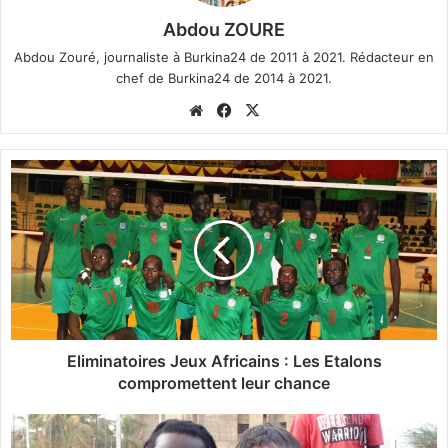
Abdou ZOURE
Abdou Zouré, journaliste à Burkina24 de 2011 à 2021. Rédacteur en
chef de Burkina24 de 2014 à 2021.
We
Fa
X
bsi
ce
te
bo
E
ok
l
i
m
i
n
a
t
o
i
Eliminatoires Jeux Africains : Les Etalons
r
compromettent leur chance
e
s
H
J
é