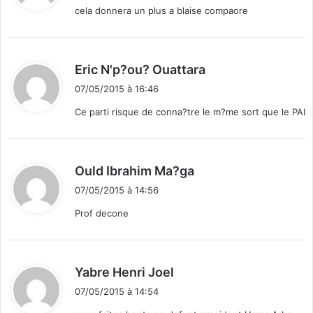
cela donnera un plus a blaise compaore
r
a
:
»
d
Eric N'p?ou? Ouattara
i
07/05/2015 à 16:46
t
Ce parti risque de conna?tre le m?me sort que le PAI
:
d
Ould Ibrahim Ma?ga
i
07/05/2015 à 14:56
t
Prof decone
:
d
Yabre Henri Joel
i
07/05/2015 à 14:54
t