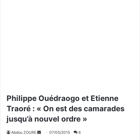
Philippe Ouédraogo et Etienne
Traoré : « On est des camarades
jusqu’à nouvel ordre »
Abdou ZOURE
E
07/05/2015
6
n