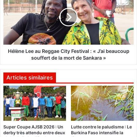
e
l
u
è
x
n
A
e
f
L
r
e
i
e
c
a
Hélène Lee au Reggae City Festival : « J’ai beaucoup
a
u
souffert de la mort de Sankara »
i
R
n
e
s
g
Articles similaires
:
g
L
a
e
e
s
C
E
i
t
t
a
y
Super Coupe AJSB 2026 : Un
Lutte contre le paludisme : Le
l
F
derby très attendu entre deux
Burkina Faso intensifie la
o
e