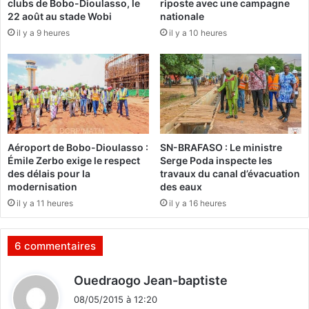
clubs de Bobo-Dioulasso, le
riposte avec une campagne
n
s
22 août au stade Wobi
nationale
s
t
il y a 9 heures
il y a 10 heures
c
i
o
v
m
a
p
l
r
:
o
«
m
J
e
’
Aéroport de Bobo-Dioulasso :
SN-BRAFASO : Le ministre
t
a
Émile Zerbo exige le respect
Serge Poda inspecte les
t
i
des délais pour la
travaux du canal d’évacuation
e
b
modernisation
des eaux
n
e
il y a 11 heures
il y a 16 heures
t
a
l
u
e
c
6 commentaires
u
o
r
u
d
Ouedraogo Jean-baptiste
c
p
i
h
s
08/05/2015 à 12:20
t