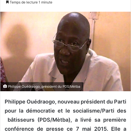
Temps de lecture 1 minute
v
o
y
e
r
u
n
c
o
u
r
r
Philippe Ouédraogo, président du PDS/Mètba
i
e
Philippe Ouédraogo, nouveau président du Parti
l
pour la démocratie et le socialisme/Parti des
bâtisseurs (PDS/Mètba), a livré sa première
conférence de presse ce 7 mai 2015. Elle a