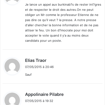
a
o
Je lance un appel aux burkinab?s de rester int?gres
n
u
et de respecter le droit des autres.On ne peut
c
f
:
obliger un Mr comme le professeur Etienne de ne
e
f
pas dire ce qu'il veut ? la presse. A notre presse
e
d'aller chercher la bonne information et de ne pas
r
attiser le feu. Un bon d?mocrate pour moi doit
t
d
accepter le vote quand il y'a au moins deux
e
candidats pour un poste.
l
a
m
d
Elias Traor
o
i
r
07/05/2015 à 20:46
t
t
Sauf
d
e
:
S
a
d
Appolinaire Pilabre
n
i
k
07/05/2015 à 19:32
t
a