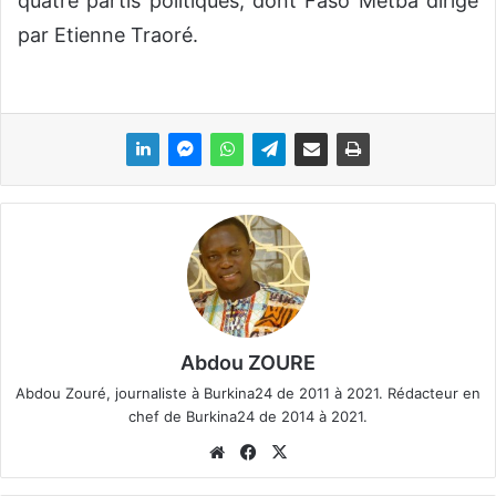
quatre partis politiques, dont Faso Mètba dirigé
par Etienne Traoré.
Abdou ZOURE
Abdou Zouré, journaliste à Burkina24 de 2011 à 2021. Rédacteur en
chef de Burkina24 de 2014 à 2021.
We
Fa
X
bsi
ce