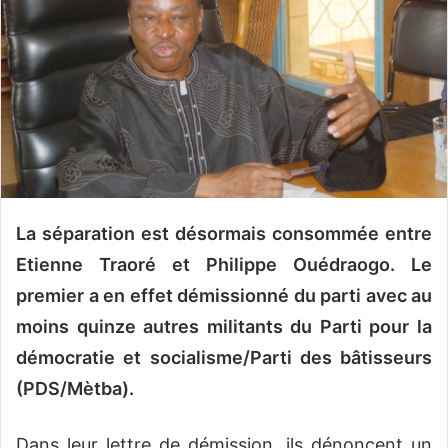
o
y
e
r
u
n
c
o
u
La séparation est désormais consommée entre
r
r
Etienne Traoré et Philippe Ouédraogo. Le
i
premier a en effet démissionné du parti avec au
e
moins quinze autres militants du Parti pour la
l
démocratie et socialisme/Parti des bâtisseurs
(PDS/Mètba).
Dans leur lettre de démission, ils dénoncent un