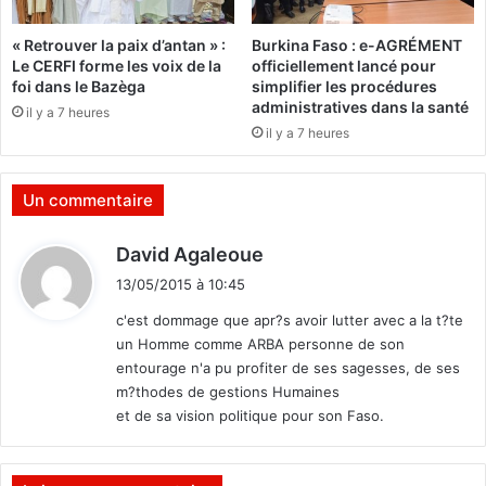
n
c
« Retrouver la paix d’antan » :
Burkina Faso : e-AGRÉMENT
i
Le CERFI forme les voix de la
officiellement lancé pour
l
foi dans le Bazèga
simplifier les procédures
i
administratives dans la santé
il y a 7 heures
e
il y a 7 heures
A
l
a
Un commentaire
s
s
d
David Agaleoue
a
i
n
13/05/2015 à 10:45
t
e
c'est dommage que apr?s avoir lutter avec a la t?te
e
un Homme comme ARBA personne de son
t
:
entourage n'a pu profiter de ses sagesses, de ses
D
m?thodes de gestions Humaines
r
et de sa vision politique pour son Faso.
a
m
a
n