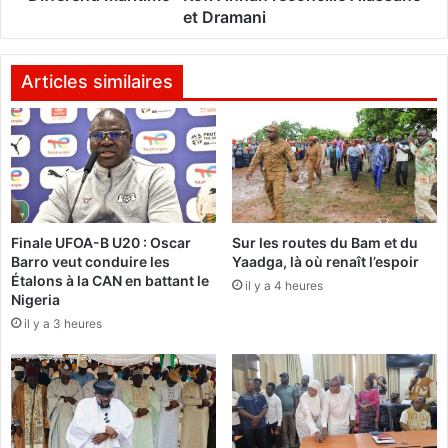
5
a
et Dramani
:
r
P
i
a
t
Articles similaires
r
i
i
m
r
e
é
:
u
K
s
o
s
f
Finale UFOA-B U20 : Oscar
Sur les routes du Bam et du
i
i
Barro veut conduire les
Yaadga, là où renaît l’espoir
A
Étalons à la CAN en battant le
il y a 4 heures
n
Nigeria
n
il y a 3 heures
a
n
r
é
c
o