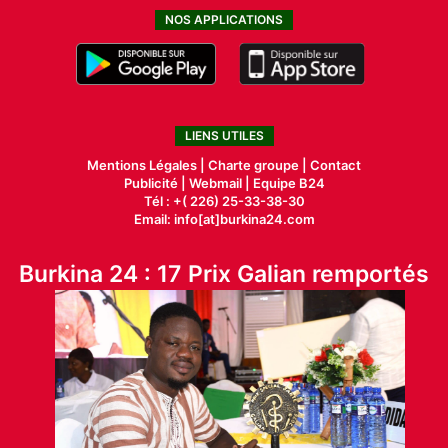
NOS APPLICATIONS
LIENS UTILES
Mentions Légales |
Charte groupe |
Contact
Publicité
|
Webmail |
Equipe B24
Tél : +( 226) 25-33-38-30
Email: info[at]burkina24.com
Burkina 24 : 17 Prix Galian remportés