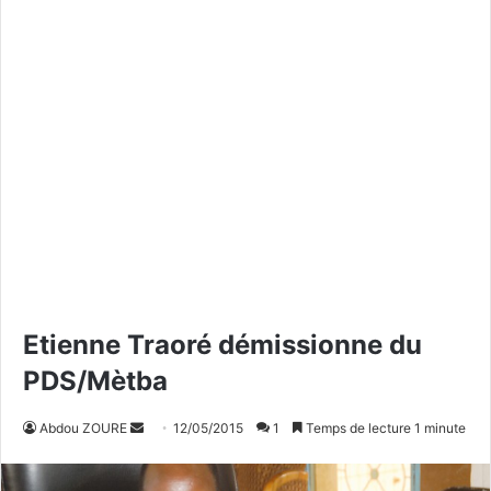
Etienne Traoré démissionne du
PDS/Mètba
Abdou ZOURE
E
12/05/2015
1
Temps de lecture 1 minute
n
v