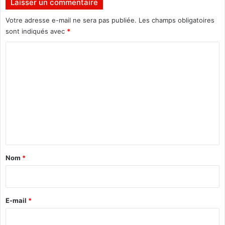
Laisser un commentaire
i
Votre adresse e-mail ne sera pas publiée.
Les champs obligatoires
sont indiqués avec
*
C
o
m
m
e
n
t
a
Nom
*
i
r
e
E-mail
*
*