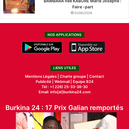
BAMBARA née KABORE Marie Josephe :
Faire -part
01/06/2026
NOS APPLICATIONS
LIENS UTILES
Mentions Légales |
Charte groupe |
Contact
Publicité
|
Webmail |
Equipe B24
Tél : +( 226) 25-33-38-30
Email: info[at]burkina24.com
Burkina 24 : 17 Prix Galian remportés