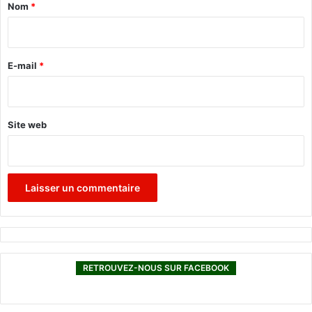
a
e
Nom
*
t
i
d
r
u
B
e
E-mail
*
E
*
P
Site web
RETROUVEZ-NOUS SUR FACEBOOK