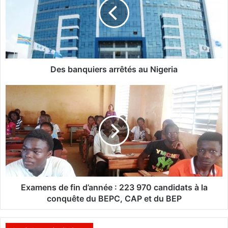
b
a
n
q
u
i
e
Des banquiers arrêtés au Nigeria
r
s
E
a
x
r
a
r
m
ê
e
t
n
é
s
s
d
a
e
u
f
Examens de fin d’année : 223 970 candidats à la
N
i
conquête du BEPC, CAP et du BEP
i
n
g
d