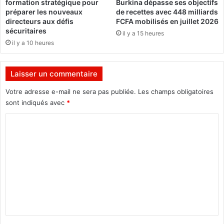
formation stratégique pour
Burkina dépasse ses objectifs
à
préparer les nouveaux
de recettes avec 448 milliards
l
directeurs aux défis
FCFA mobilisés en juillet 2026
a
sécuritaires
il y a 15 heures
c
il y a 10 heures
o
n
q
Laisser un commentaire
u
Votre adresse e-mail ne sera pas publiée.
Les champs obligatoires
ê
t
sont indiqués avec
*
e
C
d
u
o
B
m
E
P
m
C
e
,
n
C
A
t
P