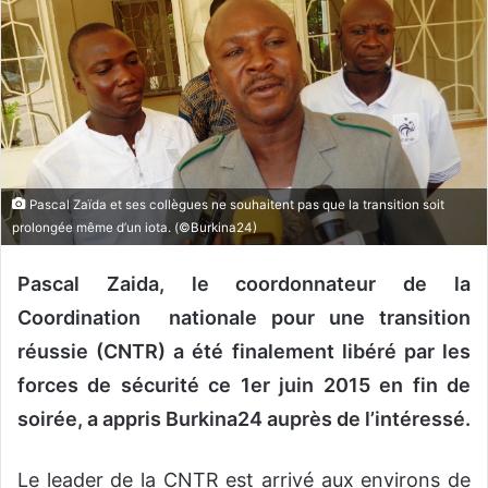
y
e
r
u
n
c
o
u
Pascal Zaïda et ses collègues ne souhaitent pas que la transition soit
r
prolongée même d’un iota. (©Burkina24)
r
i
Pascal Zaida, le coordonnateur de la
e
Coordination nationale pour une transition
l
réussie (CNTR) a été finalement libéré par les
forces de sécurité ce 1er juin 2015 en fin de
soirée, a appris Burkina24 auprès de l’intéressé.
Le leader de la CNTR est arrivé aux environs de