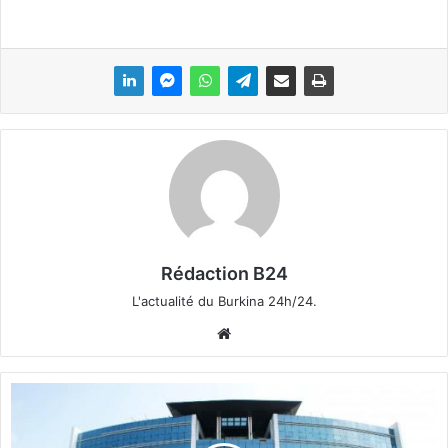
Rédaction B24
L'actualité du Burkina 24h/24.
We
bsi
te
D
e
s