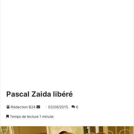
Pascal Zaida libéré
Rédaction B24
E
02/06/2015
6
n
Temps de lecture 1 minute
v
o