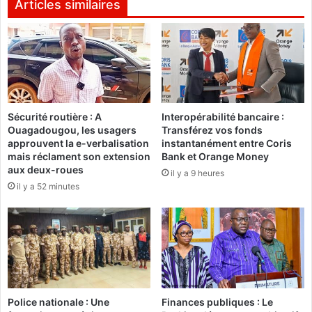
e
’
Articles similaires
r
a
i
n
a
n
é
e
:
2
Sécurité routière : A
Interopérabilité bancaire :
2
Ouagadougou, les usagers
Transférez vos fonds
3
approuvent la e-verbalisation
instantanément entre Coris
9
mais réclament son extension
Bank et Orange Money
7
aux deux-roues
il y a 9 heures
0
il y a 52 minutes
c
a
n
d
i
d
a
t
Police nationale : Une
Finances publiques : Le
s