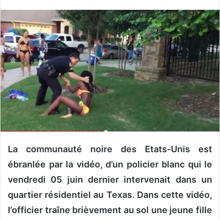
v
o
y
e
r
u
n
c
o
u
r
r
i
La communauté noire des Etats-Unis est
e
ébranlée par la vidéo, d’un policier blanc qui le
l
vendredi 05 juin dernier intervenait dans un
quartier résidentiel au Texas. Dans cette vidéo,
l’officier traîne brièvement au sol une jeune fille