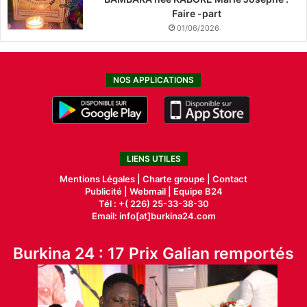
Faire -part
01/06/2026
NOS APPLICATIONS
LIENS UTILES
Mentions Légales |
Charte groupe |
Contact
Publicité
|
Webmail |
Equipe B24
Tél : +( 226) 25-33-38-30
Email: info[at]burkina24.com
Burkina 24 : 17 Prix Galian remportés