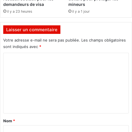
r
j
demandeurs de visa
mineurs
»
u
il y a 23 heures
il y a 1 jour
,
i
c
n
o
2
Laisser un commentaire
n
0
f
1
Votre adresse e-mail ne sera pas publiée.
Les champs obligatoires
i
5
sont indiqués avec
*
e
G
C
e
o
r
m
n
o
m
t
e
R
o
n
h
t
r
a
Nom
*
i