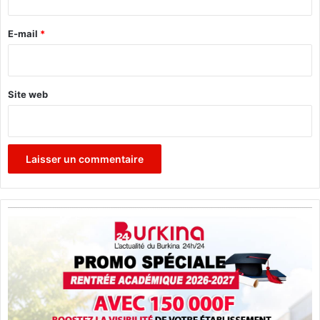
r
e
E-mail
*
*
Site web