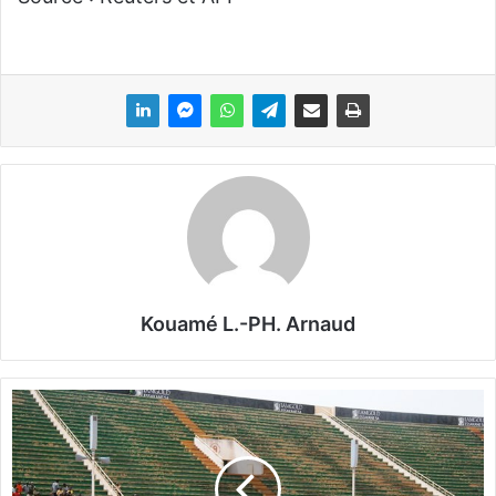
Kouamé L.-PH. Arnaud
B
u
r
k
i