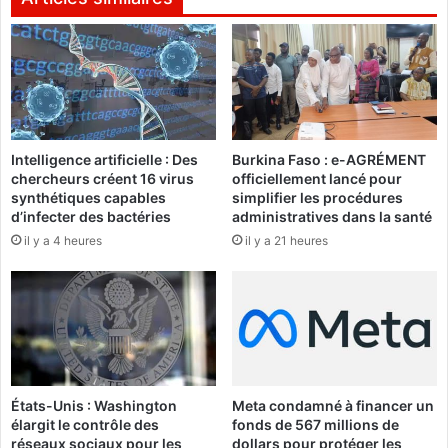
r
o
o
n
u
s
v
e
e
i
r
l
l
d
Intelligence artificielle : Des
Burkina Faso : e-AGRÉMENT
e
e
chercheurs créent 16 virus
officiellement lancé pour
1
s
synthétiques capables
simplifier les procédures
1
m
d’infecter des bactéries
administratives dans la santé
q
i
il y a 4 heures
il y a 21 heures
u
n
i
i
v
s
a
t
d
r
é
e
b
s
u
d
États-Unis : Washington
Meta condamné à financer un
t
u
élargit le contrôle des
fonds de 567 millions de
e
9
réseaux sociaux pour les
dollars pour protéger les