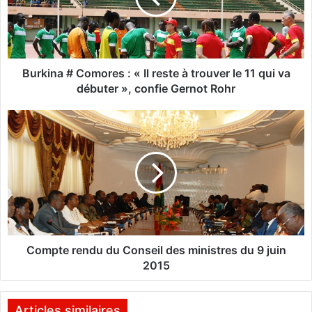
n
a
#
C
o
Burkina # Comores : « Il reste à trouver le 11 qui va
m
débuter », confie Gernot Rohr
o
r
C
e
o
s
m
:
p
«
t
I
e
l
r
r
e
e
n
s
d
Compte rendu du Conseil des ministres du 9 juin
t
u
2015
e
d
à
u
t
C
Articles similaires