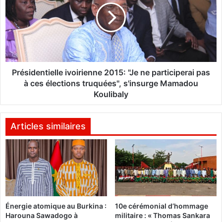
c
s
q
i
u
d
e
e
:
n
2
t
0
i
Présidentielle ivoirienne 2015: "Je ne participerai pas
p
e
à ces élections truquées'', s'insurge Mamadou
è
l
Koulibaly
l
l
e
e
r
i
Articles similaires
i
v
n
o
s
i
b
r
u
i
r
e
k
n
i
Énergie atomique au Burkina :
10e cérémonial d’hommage
n
Harouna Sawadogo à
militaire : « Thomas Sankara
n
e