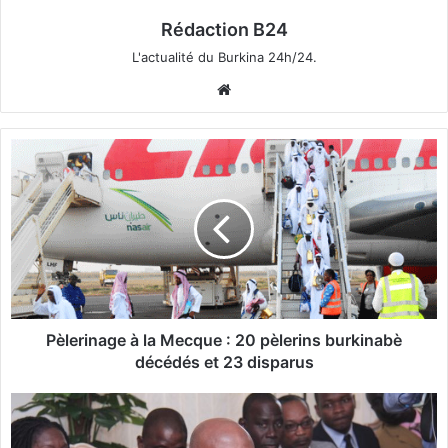
Rédaction B24
L'actualité du Burkina 24h/24.
We
bsi
te
P
è
l
e
r
i
n
a
g
e
Pèlerinage à la Mecque : 20 pèlerins burkinabè
à
décédés et 23 disparus
l
a
P
M
r
e
é