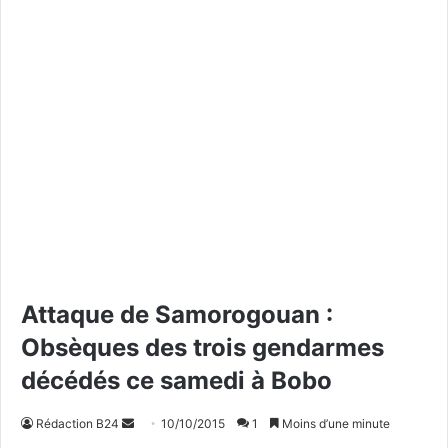
Attaque de Samorogouan :
Obsèques des trois gendarmes
décédés ce samedi à Bobo
Rédaction B24
E
10/10/2015
1
Moins d’une minute
n