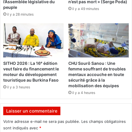
l’Assemblée législative du
n’est pas mort » (Serge Poda)
a
2
peuple
b
il y a 49 minutes
0
il y a 28 minutes
è
1
d
5
é
:
c
"
é
J
d
e
é
n
s
e
SITHO 2026 : La 16ᵉ édition
CHU Sourô Sanou : Une
e
p
veut faire du financement le
femme souffrant de troubles
t
a
moteur du développement
mentaux accouche en toute
2
r
touristique au Burkina Faso
sécurité grâce à la
3
t
mobilisation des équipes
il y a 3 heures
d
i
il y a 4 heures
i
c
s
i
p
p
Laisser un commentaire
a
e
r
r
Votre adresse e-mail ne sera pas publiée.
Les champs obligatoires
u
a
sont indiqués avec
*