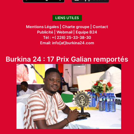
LIENS UTILES
Mentions Légales |
Charte groupe |
Contact
Publicité
|
Webmail |
Equipe B24
Tél : +( 226) 25-33-38-30
Email: info[at]burkina24.com
Burkina 24 : 17 Prix Galian remportés