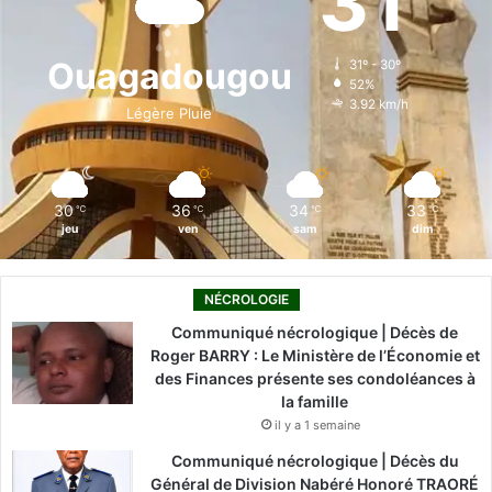
31
b
e
u
a
o
o
d
b
g
k
Ouagadougou
31º - 30º
52%
o
i
e
r
3.92 km/h
Légère Pluie
k
n
a
m
30
36
34
33
℃
℃
℃
℃
jeu
ven
sam
dim
NÉCROLOGIE
Communiqué nécrologique | Décès de
Roger BARRY : Le Ministère de l’Économie et
des Finances présente ses condoléances à
la famille
il y a 1 semaine
Communiqué nécrologique | Décès du
Général de Division Nabéré Honoré TRAORÉ