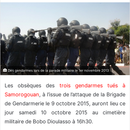
v
o
y
e
r
u
n
c
o
u
Des gendarmes lors de la parade militaire le 1er novembre 2013
r
r
Les obsèques des
trois gendarmes tués à
i
Samorogouan
, à l’issue de l’attaque de la Brigade
e
de Gendarmerie le 9 octobre 2015, auront lieu ce
l
jour samedi 10 octobre 2015 au cimetière
militaire de Bobo Dioulasso à 16h30.