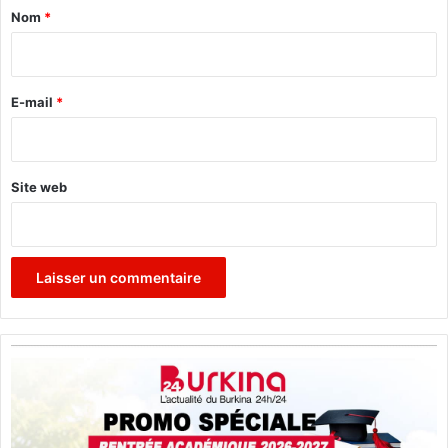
a
é
Nom
*
s
i
!
r
e
E-mail
*
*
Site web