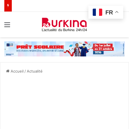
FR
Menu
Accueil
/
Actualité