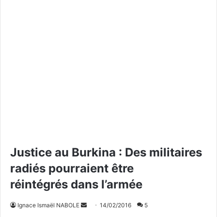
Justice au Burkina : Des militaires
radiés pourraient être
réintégrés dans l’armée
Ignace Ismaël NABOLE
E
14/02/2016
5
n