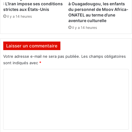
: L’Iran impose ses conditions
à Ouagadougou, les enfants
é
v
strictes aux États-Unis
du personnel de Moov Africa-
e
ONATEL au terme d’une
il y a 14 heures
a
aventure culturelle
u
il y a 14 heures
x
«
s
Laisser un commentaire
e
x
Votre adresse e-mail ne sera pas publiée.
Les champs obligatoires
t
sont indiqués avec
*
o
C
y
s
o
»
m
c
o
m
n
e
n
e
n
c
t
t