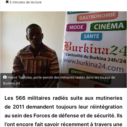
3 minutes de lecture
v
o
y
e
r
u
n
c
o
u
r
Hervé Tapsoba, porte-parole des militaires radiés dans les locaux de
r
Burkina 24
i
e
Les 566 militaires radiés suite aux mutineries
l
de 2011 demandent toujours leur réintégration
au sein des Forces de défense et de sécurité. Ils
l’ont encore fait savoir récemment à travers une