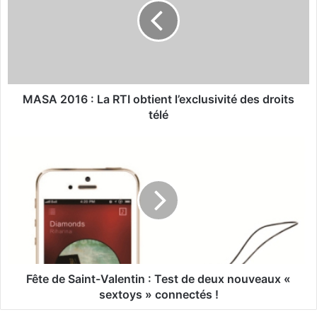
A
2
0
1
6
:
L
MASA 2016 : La RTI obtient l’exclusivité des droits
a
télé
R
T
F
I
ê
o
t
b
e
t
d
i
e
e
S
n
a
t
i
l
n
Fête de Saint-Valentin : Test de deux nouveaux «
’
t
sextoys » connectés !
e
-