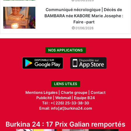
Communiqué nécrologique | Décès de
BAMBARA née KABORE Marie Josephe :
Faire -part
01/06/2026
NOS APPLICATIONS
LIENS UTILES
Mentions Légales |
Charte groupe |
Contact
Publicité
|
Webmail |
Equipe B24
Tél : +( 226) 25-33-38-30
Email: info[at]burkina24.com
Burkina 24 : 17 Prix Galian remportés