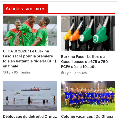
x
V
c
a
Articles similaires
l
l
u
e
s
n
i
t
v
i
i
n
t
:
UFOA-B 2026 : Le Burkina
é
T
Faso sacré pour la première
Burkina Faso : Le litre du
d
e
fois en battant le Nigeria (4-1)
Gasoil passe de 675 à 750
e
s
en finale
FCFA dès le 10 août
s
t
il y a 60 minutes
il y a 10 heures
d
d
r
e
o
d
i
e
t
u
s
x
t
n
é
o
Déblocage du détroit d’Ormuz
Colonie vacances : Du Ghana
l
u