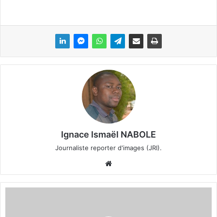
Ignace Ismaël NABOLE
Journaliste reporter d'images (JRI).
We
bsi
te
M
A
S