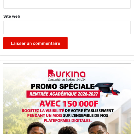
t
a
i
Site web
n
»