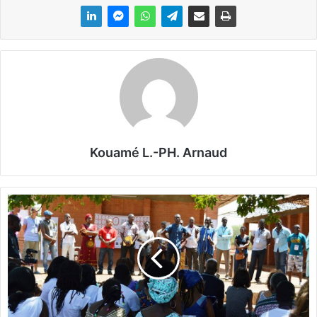
Kouamé L.-PH. Arnaud
O
u
a
g
a
F
i
l