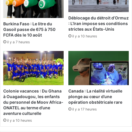
o
l
Déblocage du détroit d’Ormuz
a
: L’Iran impose ses conditions
Burkina Faso : Le litre du
t
strictes aux États-Unis
Gasoil passe de 675 à 750
e
FCFA dès le 10 août
il y a 10 heures
r
il y a 7 heures
i
e
e
s
t
u
n
d
Colonie vacances : Du Ghana
Canada : La réalité virtuelle
o
à Ouagadougou, les enfants
plonge au cœur d’une
m
du personnel de Moov Africa-
opération obstétricale rare
a
ONATEL au terme d’une
il y a 17 heures
i
aventure culturelle
n
il y a 10 heures
e
d