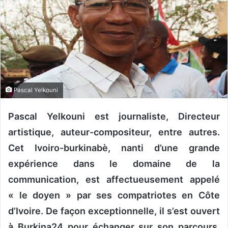
u
n
c
o
u
r
r
Pascal Yelkouni
i
e
Pascal Yelkouni est journaliste, Directeur
l
artistique, auteur-compositeur, entre autres.
Cet Ivoiro-burkinabè, nanti d’une grande
expérience dans le domaine de la
communication, est affectueusement appelé
« le doyen » par ses compatriotes en Côte
d’Ivoire. De façon exceptionnelle, il s’est ouvert
à Burkina24 pour échanger sur son parcours,