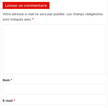
’
Laisser un commentaire
a
v
Votre adresse e-mail ne sera pas publiée.
Les champs obligatoires
e
sont indiqués avec
*
n
C
i
r
o
,
m
c
’
m
e
e
s
t
n
s
t
û
a
r
Nom
*
e
i
t
r
c
e
e
E-mail
*
r
*