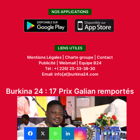
NOS APPLICATIONS
LIENS UTILES
Mentions Légales |
Charte groupe |
Contact
Publicité
|
Webmail |
Equipe B24
Tél : +( 226) 25-33-38-30
Email: info[at]burkina24.com
Burkina 24 : 17 Prix Galian remportés