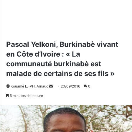
Pascal Yelkoni, Burkinabè vivant
en Côte d’Ivoire : « La
communauté burkinabè est
malade de certains de ses fils »
Kouamé L.-PH. Arnaud
E
20/09/2016
0
n
5 minutes de lecture
v
o
y
e
r