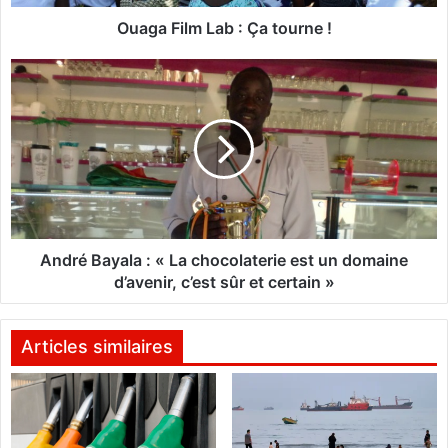
m
L
Ouaga Film Lab : Ça tourne !
a
b
A
:
n
Ç
d
a
r
t
é
o
B
u
a
r
y
n
a
e
l
André Bayala : « La chocolaterie est un domaine
!
a
d’avenir, c’est sûr et certain »
:
«
L
Articles similaires
a
c
h
o
c