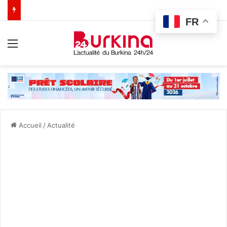
FR
Menu
Accueil
/
Actualité