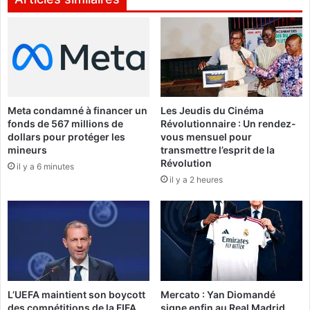
u
t
«
d
e
l
l
o
a
u
c
i
o
Meta condamné à financer un
Les Jeudis du Cinéma
l
n
fonds de 567 millions de
Révolutionnaire : Un rendez-
i
n
dollars pour protéger les
vous mensuel pour
p
e
mineurs
transmettre l’esprit de la
e
x
Révolution
il y a 6 minutes
n
i
il y a 2 heures
d
o
é
n
I
»
n
t
e
r
n
L’UEFA maintient son boycott
Mercato : Yan Diomandé
e
des compétitions de la FIFA
signe enfin au Real Madrid