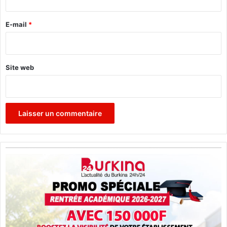
o
r
m
m
e
E-mail
*
u
*
n
e
s
Site web