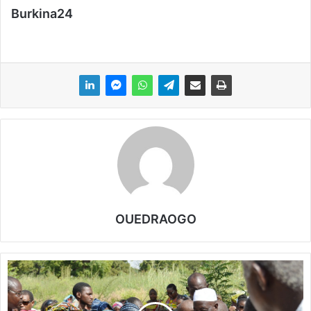
Burkina24
OUEDRAOGO
L
e
d
e