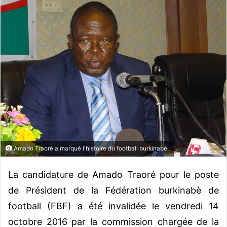
o
y
e
r
u
n
c
o
u
r
r
i
Amado Traoré a marqué l'histoire du football burkinabè.
e
l
La candidature de Amado Traoré pour le poste
de Président de la Fédération burkinabè de
football (FBF) a été invalidée le vendredi 14
octobre 2016 par la commission chargée de la