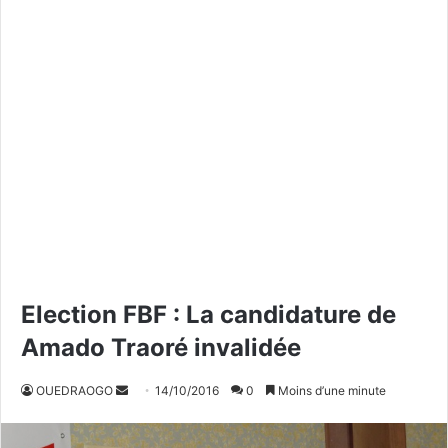
Election FBF : La candidature de
Amado Traoré invalidée
OUEDRAOGO
E
14/10/2016
0
Moins d’une minute
n
v