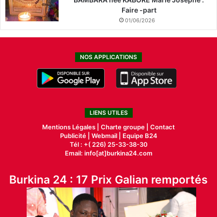
Faire -part
01/06/2026
NOS APPLICATIONS
LIENS UTILES
Mentions Légales |
Charte groupe |
Contact
Publicité
|
Webmail |
Equipe B24
Tél : +( 226) 25-33-38-30
Email: info[at]burkina24.com
Burkina 24 : 17 Prix Galian remportés