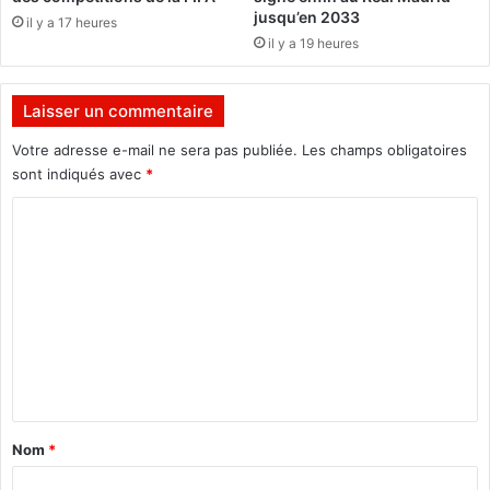
t
jusqu’en 2033
il y a 17 heures
t
il y a 19 heures
r
è
s
Laisser un commentaire
h
a
Votre adresse e-mail ne sera pas publiée.
Les champs obligatoires
u
sont indiqués avec
*
t
C
d
é
o
b
m
i
t
m
d
e
a
n
n
s
t
1
a
1
Nom
*
c
i