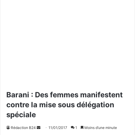
Barani : Des femmes manifestent
contre la mise sous délégation
spéciale
Rédaction B24
E
11/01/2017
1
Moins d’une minute
n