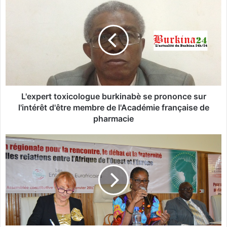
'
e
x
p
e
r
t
t
o
L'expert toxicologue burkinabè se prononce sur
x
l'intérêt d'être membre de l'Académie française de
i
pharmacie
c
o
E
l
u
o
r
g
o
u
a
e
f
b
r
u
i
r
c