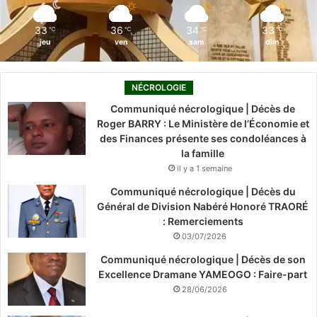
m
33
36
34
33
℃
℃
℃
℃
jeu
ven
sam
dim
NÉCROLOGIE
Communiqué nécrologique | Décès de
Roger BARRY : Le Ministère de l’Économie et
des Finances présente ses condoléances à
la famille
il y a 1 semaine
Communiqué nécrologique | Décès du
Général de Division Nabéré Honoré TRAORÉ
: Remerciements
03/07/2026
Communiqué nécrologique | Décès de son
Excellence Dramane YAMEOGO : Faire-part
28/06/2026