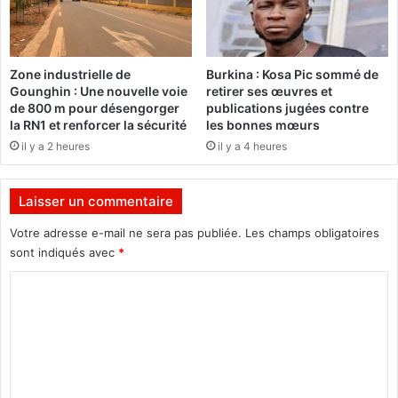
i
g
n
i
t
o
é
n
Zone industrielle de
Burkina : Kosa Pic sommé de
r
a
Gounghin : Une nouvelle voie
retirer ses œuvres et
ê
l
de 800 m pour désengorger
publications jugées contre
t
e
la RN1 et renforcer la sécurité
les bonnes mœurs
d
p
il y a 2 heures
il y a 4 heures
'
o
ê
u
t
r
Laisser un commentaire
r
l
e
e
Votre adresse e-mail ne sera pas publiée.
Les champs obligatoires
m
s
sont indiqués avec
*
e
r
C
m
e
b
l
o
r
a
m
e
t
d
i
m
e
o
e
l