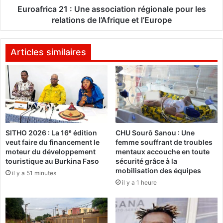
k
a
Euroafrica 21 : Une association régionale pour les
i
2
relations de l’Afrique et l’Europe
n
1
a
b
:
Articles similaires
è
U
s
n
e
e
p
a
r
s
o
s
n
o
o
SITHO 2026 : La 16ᵉ édition
CHU Sourô Sanou : Une
c
veut faire du financement le
femme souffrant de troubles
n
i
moteur du développement
mentaux accouche en toute
c
a
touristique au Burkina Faso
sécurité grâce à la
e
t
mobilisation des équipes
il y a 51 minutes
s
i
il y a 1 heure
u
o
r
n
l
r
'
é