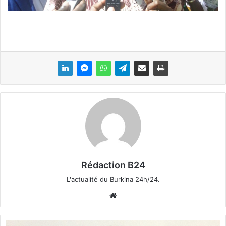
Rédaction B24
L'actualité du Burkina 24h/24.
We
bsi
te
L