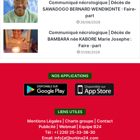
Communiqué nécrologique | Décès de
SAWADOGO BERNARD WENDIKONTE : Faire-
part
26/06/2026
Communiqué nécrologique | Décès de
BAMBARA née KABORE Marie Josephe :
Faire -part
01/06/2026
NOS APPLICATIONS
LIENS UTILES
Mentions Légales |
Charte groupe |
Contact
Publicité
|
Webmail |
Equipe B24
Tél : +( 226) 25-33-38-30
Email: info[at]burkina24.com