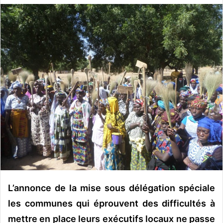
v
o
y
e
r
u
n
c
o
u
r
r
i
e
l
L’annonce de la mise sous délégation spéciale
les communes qui éprouvent des difficultés à
mettre en place leurs exécutifs locaux ne passe