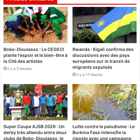
t
L
c
e
o
s
n
m
t
e
r
m
e
b
Bobo-Dioulasso : Le CEGECI
Rwanda : Kigali confirme des
l
r
plante l’espoir et le bien-être à
discussions avec des pays
a
e
la Cité des artistes
européens sur le transit de
m
s
migrants expulsés
il y a 5 heures
i
d
il y a 17 heures
s
u
e
n
s
o
o
u
u
v
s
e
d
a
é
u
Super Coupe AJSB 2026 : Un
Lutte contre le paludisme : Le
l
g
derby très attendu entre deux
Burkina Faso intensifie la
é
o
clubs de Bobo-Dioulasso, le
riposte avec une campagne