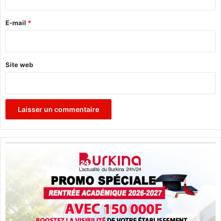
r
e
E-mail
*
*
Site web