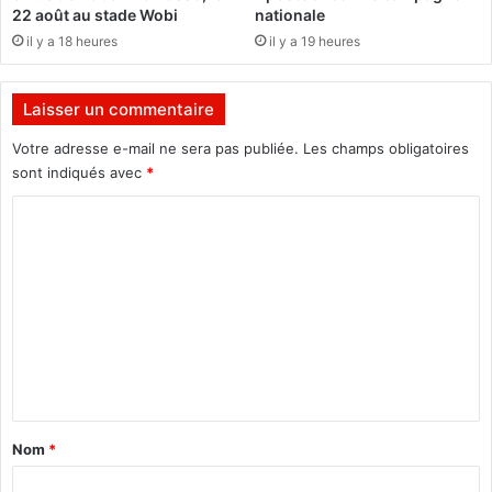
g
u
22 août au stade Wobi
nationale
a
v
il y a 18 heures
il y a 19 heures
t
e
i
r
o
n
Laisser un commentaire
n
e
s
m
Votre adresse e-mail ne sera pas publiée.
Les champs obligatoires
p
e
sont indiqués avec
*
é
n
c
C
t
i
c
o
a
o
m
l
n
e
n
m
u
e
s
n
t
a
Nom
*
i