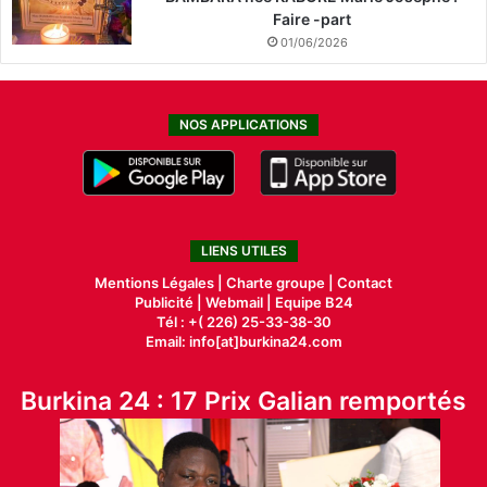
Faire -part
01/06/2026
NOS APPLICATIONS
LIENS UTILES
Mentions Légales |
Charte groupe |
Contact
Publicité
|
Webmail |
Equipe B24
Tél : +( 226) 25-33-38-30
Email: info[at]burkina24.com
Burkina 24 : 17 Prix Galian remportés