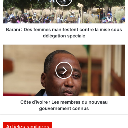
i
:
D
e
s
Barani : Des femmes manifestent contre la mise sous
f
délégation spéciale
e
m
C
m
ô
e
t
s
e
m
d
a
’
n
I
i
v
f
o
e
i
Côte d’Ivoire : Les membres du nouveau
s
r
gouvernement connus
t
e
e
n
:
Articles similaires