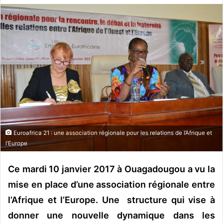
v
o
y
e
r
u
n
c
o
u
r
Euroafrica 21 : une association régionale pour les relations de l’Afrique et
r
l’Europe
i
e
Ce mardi 10 janvier 2017 à Ouagadougou a vu la
l
mise en place d’une association régionale entre
l’Afrique et l’Europe. Une structure qui vise à
donner une nouvelle dynamique dans les