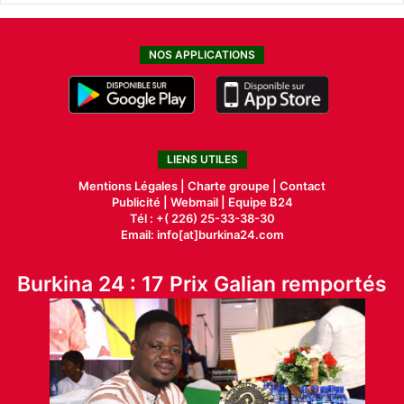
NOS APPLICATIONS
LIENS UTILES
Mentions Légales |
Charte groupe |
Contact
Publicité
|
Webmail |
Equipe B24
Tél : +( 226) 25-33-38-30
Email: info[at]burkina24.com
Burkina 24 : 17 Prix Galian remportés