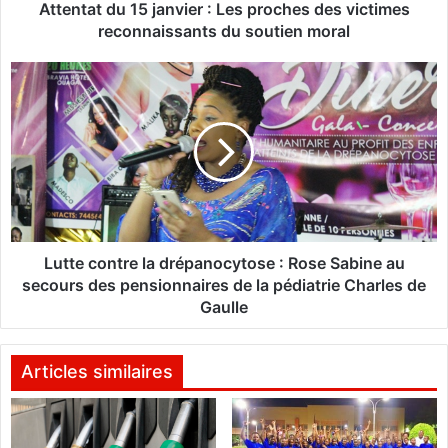
u
Attentat du 15 janvier : Les proches des victimes
1
reconnaissants du soutien moral
5
j
L
a
u
n
t
v
t
i
e
e
c
r
o
:
n
L
t
e
r
Lutte contre la drépanocytose : Rose Sabine au
s
e
secours des pensionnaires de la pédiatrie Charles de
p
l
Gaulle
r
a
o
d
c
r
Articles similaires
h
é
e
p
s
a
d