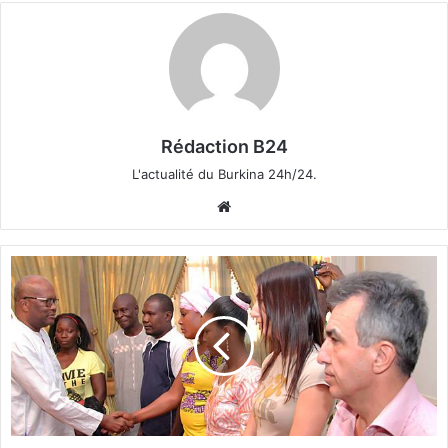
Rédaction B24
L'actualité du Burkina 24h/24.
We
bsi
te
A
t
t
e
n
t
a
t
d