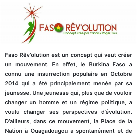
o
y
e
r
u
n
c
Faso Rêv’olution est un concept qui veut créer
o
u
un mouvement. En effet, le Burkina Faso a
r
connu une insurrection populaire en Octobre
r
2014 qui a été principalement menée par sa
i
jeunesse. Une jeunesse qui, plus que de vouloir
e
l
changer un homme et un régime politique, a
voulu changer ses perspectives d’évolution.
D’ailleurs, dans ce mouvement, la Place de la
Nation à Ouagadougou a spontanément et de