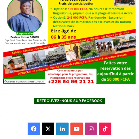
RETROUVEZ-NOUS SUR FACEBOOK
F
X
L
Y
I
T