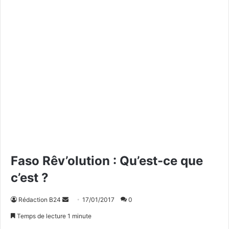
Faso Rêv’olution : Qu’est-ce que
c’est ?
Rédaction B24
E
17/01/2017
0
n
Temps de lecture 1 minute
v