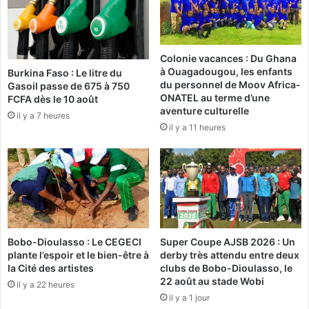
n
e
o
s
c
v
y
i
Colonie vacances : Du Ghana
t
à Ouagadougou, les enfants
c
Burkina Faso : Le litre du
o
du personnel de Moov Africa-
Gasoil passe de 675 à 750
t
s
ONATEL au terme d’une
FCFA dès le 10 août
i
e
aventure culturelle
m
il y a 7 heures
il y a 11 heures
e
:
s
R
r
o
e
s
c
e
o
S
n
a
n
b
Bobo-Dioulasso : Le CEGECI
Super Coupe AJSB 2026 : Un
a
i
plante l’espoir et le bien-être à
derby très attendu entre deux
i
n
la Cité des artistes
clubs de Bobo-Dioulasso, le
s
e
22 août au stade Wobi
il y a 22 heures
s
a
il y a 1 jour
a
u