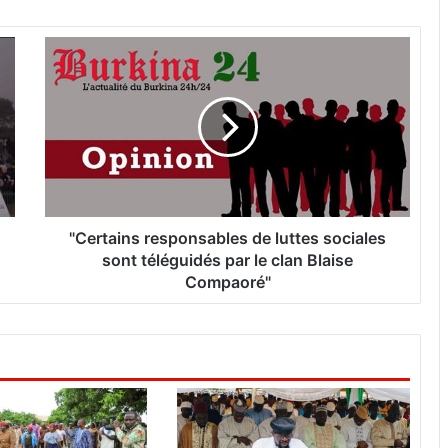
"
C
e
r
t
a
i
n
s
r
"Certains responsables de luttes sociales
e
sont téléguidés par le clan Blaise
s
Compaoré"
p
o
n
s
a
b
l
e