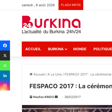
samedi , 8 août 2026
FLASH INFOS
ACCUEIL
BURKINA
MONDE
POLITIQU
Accueil
/
A La Une
/
FESPACO 2017 : La cérémonie 
FESPACO 2017 : La cérémoni
Noufou KINDO
E
26/02/2017
n
v