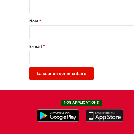
n
1
7
t
a
Nom
*
i
r
e
E-mail
*
*
NOS APPLICATIONS