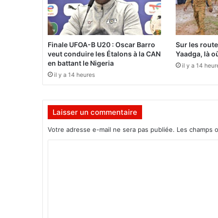
'
o
u
v
Finale UFOA-B U20 : Oscar Barro
Sur les rout
e
veut conduire les Étalons à la CAN
Yaadga, là où
r
en battant le Nigeria
il y a 14 heur
t
il y a 14 heures
u
r
e
Laisser un commentaire
d
u
Votre adresse e-mail ne sera pas publiée.
Les champs o
F
E
C
S
o
P
A
m
C
m
O
2
e
0