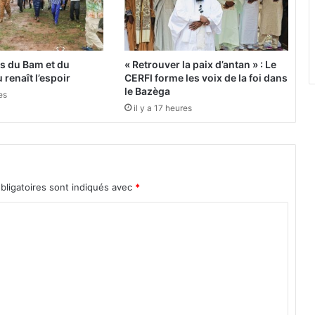
s
d
e
l
es du Bam et du
« Retrouver la paix d’antan » : Le
u
 renaît l’espoir
CERFI forme les voix de la foi dans
t
le Bazèga
es
t
il y a 17 heures
e
s
s
o
c
bligatoires sont indiqués avec
*
i
a
l
e
s
s
o
n
t