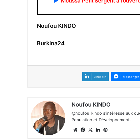
▶
Moussa Petit Sergent à l’ouve
Noufou KINDO
Burkina24
Linkedin
Messenger
Noufou KINDO
@noufou_kindo s'intéresse aux ques
Population et Développement.
We
Fa
X
Lin
Pin
bsi
ce
ke
ter