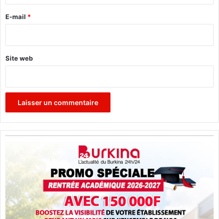
r
e
E-mail
*
*
Site web