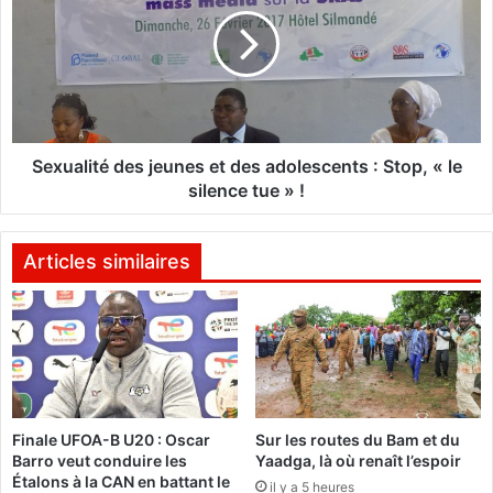
a
x
c
u
é
a
r
l
é
i
m
t
o
é
n
d
Sexualité des jeunes et des adolescents : Stop, « le
i
e
silence tue » !
e
s
d
j
'
e
Articles similaires
o
u
u
n
v
e
e
s
r
e
t
t
u
d
Finale UFOA-B U20 : Oscar
Sur les routes du Bam et du
r
e
Barro veut conduire les
Yaadga, là où renaît l’espoir
e
s
Étalons à la CAN en battant le
e
il y a 5 heures
a