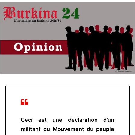
v
o
y
e
r
u
n
c
o
u
r
r
i
e
l
Ceci est une déclaration d’un
militant du Mouvement du peuple