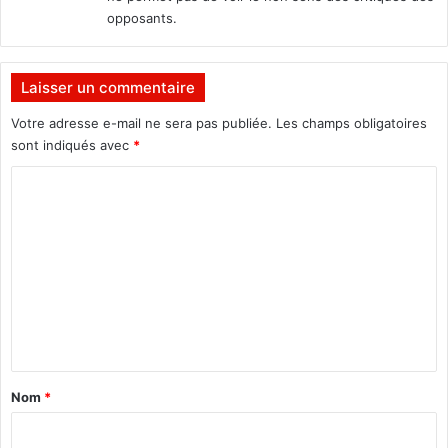
opposants.
Laisser un commentaire
Votre adresse e-mail ne sera pas publiée.
Les champs obligatoires
sont indiqués avec
*
C
o
m
m
e
n
t
a
Nom
*
i