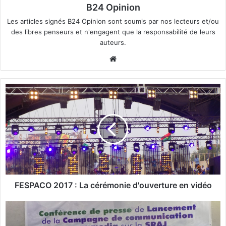
B24 Opinion
Les articles signés B24 Opinion sont soumis par nos lecteurs et/ou
des libres penseurs et n'engagent que la responsabilité de leurs
auteurs.
We
bsi
te
F
E
S
P
A
C
O
2
0
1
FESPACO 2017 : La cérémonie d'ouverture en vidéo
7
:
S
L
e