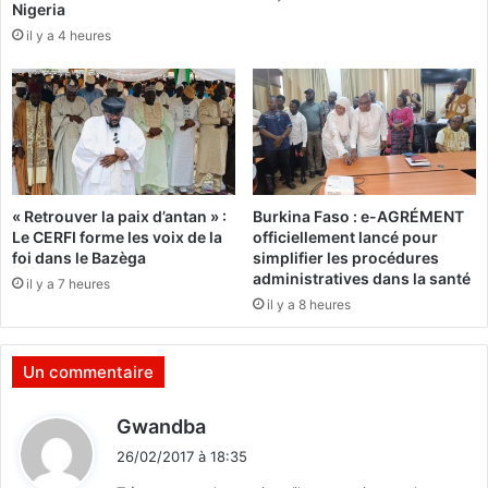
Nigeria
n
d
il y a 4 heures
v
o
i
l
d
e
é
s
o
c
e
n
t
« Retrouver la paix d’antan » :
Burkina Faso : e-AGRÉMENT
s
Le CERFI forme les voix de la
officiellement lancé pour
:
foi dans le Bazèga
simplifier les procédures
S
administratives dans la santé
il y a 7 heures
t
il y a 8 heures
o
p
,
Un commentaire
«
l
d
Gwandba
e
i
s
26/02/2017 à 18:35
t
i