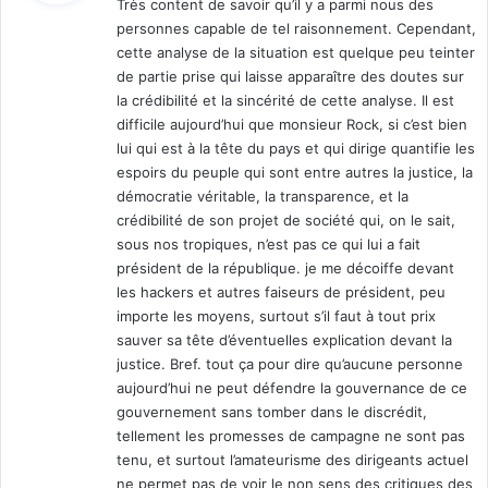
Très content de savoir qu’il y a parmi nous des
l
personnes capable de tel raisonnement. Cependant,
e
:
cette analyse de la situation est quelque peu teinter
n
de partie prise qui laisse apparaître des doutes sur
c
la crédibilité et la sincérité de cette analyse. Il est
e
difficile aujourd’hui que monsieur Rock, si c’est bien
t
u
lui qui est à la tête du pays et qui dirige quantifie les
e
espoirs du peuple qui sont entre autres la justice, la
»
démocratie véritable, la transparence, et la
!
crédibilité de son projet de société qui, on le sait,
sous nos tropiques, n’est pas ce qui lui a fait
président de la république. je me décoiffe devant
les hackers et autres faiseurs de président, peu
importe les moyens, surtout s’il faut à tout prix
sauver sa tête d’éventuelles explication devant la
justice. Bref. tout ça pour dire qu’aucune personne
aujourd’hui ne peut défendre la gouvernance de ce
gouvernement sans tomber dans le discrédit,
tellement les promesses de campagne ne sont pas
tenu, et surtout l’amateurisme des dirigeants actuel
ne permet pas de voir le non sens des critiques des