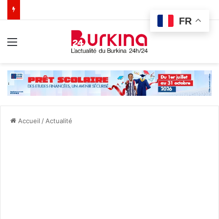
FR
Menu
Accueil
/
Actualité