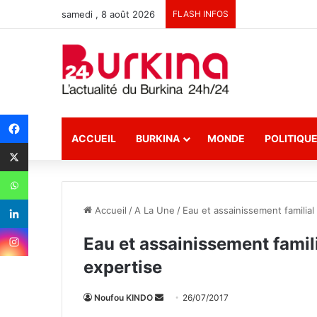
samedi , 8 août 2026
FLASH INFOS
ACCUEIL
BURKINA
MONDE
POLITIQU
Accueil
/
A La Une
/
Eau et assainissement familial
Eau et assainissement famili
expertise
Noufou KINDO
E
26/07/2017
n