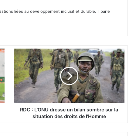
tions liées au développement inclusif et durable. Il parle
R
D
C
:
L
’
O
N
U
d
RDC : L’ONU dresse un bilan sombre sur la
r
situation des droits de l’Homme
e
s
s