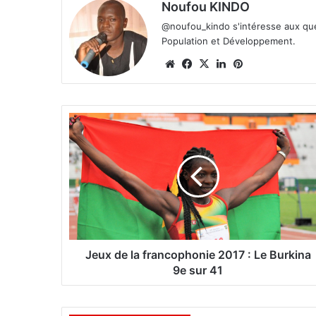
Noufou KINDO
@noufou_kindo s'intéresse aux ques
Population et Développement.
We
Fa
X
Lin
Pin
bsi
ce
ke
ter
te
bo
din
est
ok
J
e
u
x
d
e
l
a
f
r
Jeux de la francophonie 2017 : Le Burkina
a
9e sur 41
n
c
o