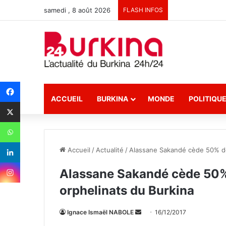
samedi , 8 août 2026
FLASH INFOS
ACCUEIL
BURKINA
MONDE
POLITIQU
Accueil
/
Actualité
/
Alassane Sakandé cède 50% de 
Alassane Sakandé cède 50% 
orphelinats du Burkina
Ignace Ismaël NABOLE
E
16/12/2017
n