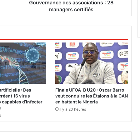
c
Gouvernance des associations : 28
e
managers certifiés
d
e
s
a
s
s
o
c
i
a
t
i
rtificielle : Des
Finale UFOA-B U20 : Oscar Barro
o
réent 16 virus
veut conduire les Étalons à la CAN
n
 capables d’infecter
en battant le Nigeria
s
s
il y a 20 heures
s
:
2
8
m