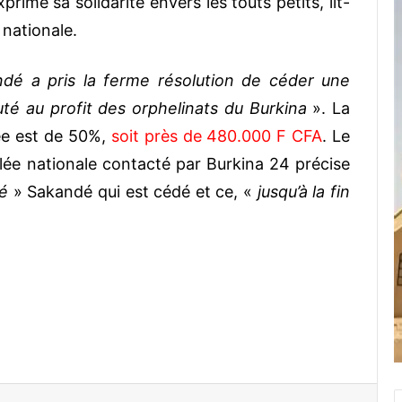
rimé sa solidarité envers les touts petits, lit-
nationale.
ndé a pris la ferme résolution de céder une
té au profit des orphelinats du Burkina
». La
ée est de 50%,
soit près de 480.000 F CFA
. Le
ée nationale contacté par Burkina 24 précise
té
» Sakandé qui est cédé et ce, «
jusqu’à la fin