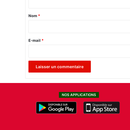
t
a
Nom
*
i
r
e
E-mail
*
*
NOS APPLICATIONS