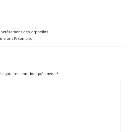
a
n
a
g
e
concrètement des orphelins.
r
uivront l’exemple.
s
c
e
r
t
bligatoires sont indiqués avec
*
i
f
i
é
s