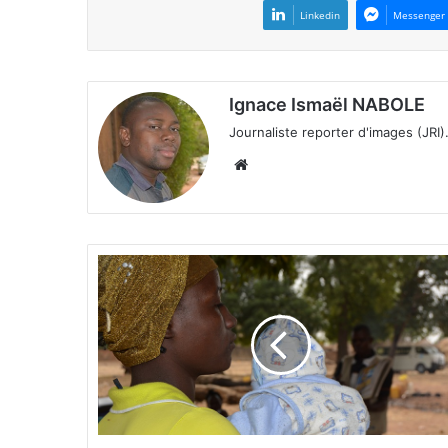
Linkedin
Messenger
Ignace Ismaël NABOLE
Journaliste reporter d'images (JRI)
We
bsi
te
M
a
l
n
u
t
r
i
t