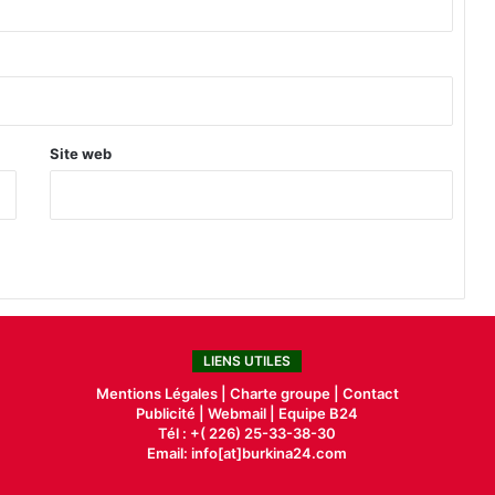
Site web
LIENS UTILES
Mentions Légales |
Charte groupe |
Contact
Publicité
|
Webmail |
Equipe B24
Tél : +( 226) 25-33-38-30
Email: info[at]burkina24.com