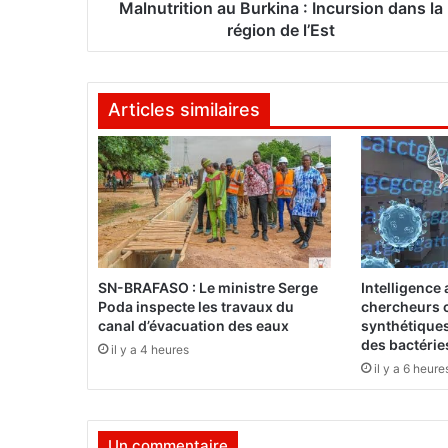
i
Malnutrition au Burkina : Incursion dans la
o
région de l’Est
n
a
Articles similaires
u
B
u
r
k
i
n
a
:
SN-BRAFASO : Le ministre Serge
Intelligence a
I
Poda inspecte les travaux du
chercheurs c
n
canal d’évacuation des eaux
synthétiques
c
des bactérie
il y a 4 heures
u
il y a 6 heure
r
s
i
Un commentaire
o