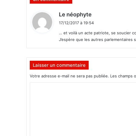
n
d
d
Le néophyte
a
i
17/12/2017 à 19:54
n
t
s
… et voilà un acte patriote, se soucier 
l
J’espère que les autres parlementaires s
:
a
r
é
g
Laisser un commentaire
i
Votre adresse e-mail ne sera pas publiée.
Les champs o
o
n
C
d
e
o
l
m
’
m
E
s
e
t
n