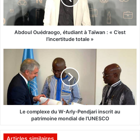
l
O
u
é
d
Abdoul Ouédraogo, étudiant à Taïwan : « C’est
r
l’incertitude totale »
a
o
L
g
e
o
c
,
o
é
m
t
p
u
l
d
e
i
x
a
e
Le complexe du W-Arly-Pendjari inscrit au
n
d
patrimoine mondial de l’UNESCO
t
u
à
W
T
-
Articles similaires