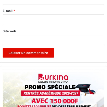
r
U
N
e
E-mail
*
E
*
S
C
O
Site web