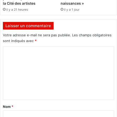
t
u
la Cité des artistes
naissances »
i
p
il y a 21 heures
il y a 1 jour
t
a
u
t
d
r
Laisser un commentaire
e
i
t
m
Votre adresse e-mail ne sera pas publiée.
Les champs obligatoires
o
o
sont indiqués avec
*
t
i
a
C
n
l
e
o
e
m
m
o
»
n
m
d
e
i
a
n
l
t
d
a
e
Nom
*
l
i
’