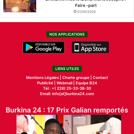
Faire -part
01/06/2026
NOS APPLICATIONS
LIENS UTILES
Mentions Légales |
Charte groupe |
Contact
Publicité
|
Webmail |
Equipe B24
Tél : +( 226) 25-33-38-30
Email: info[at]burkina24.com
Burkina 24 : 17 Prix Galian remportés