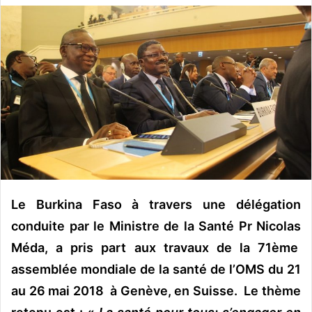
v
o
y
e
r
u
n
c
o
u
r
r
Le Burkina Faso à travers une délégation
i
conduite par le Ministre de la Santé Pr Nicolas
e
Méda, a pris part aux travaux de la 71ème
l
assemblée mondiale de la santé de l’OMS du 21
au 26 mai 2018 à Genève, en Suisse. Le thème