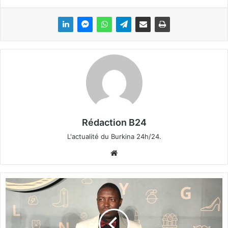
Rédaction B24
L'actualité du Burkina 24h/24.
We
bsi
te
A
b
d
o
u