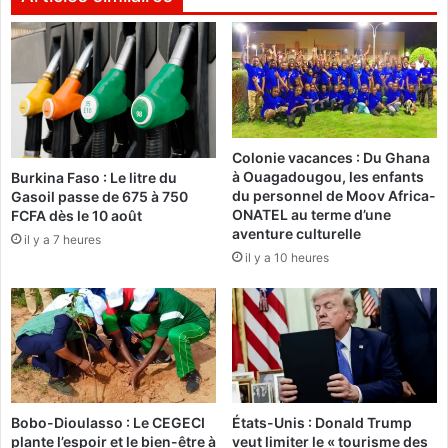
a
A
ï
r
w
l
a
y
n
-
P
:
e
Colonie vacances : Du Ghana
«
n
à Ouagadougou, les enfants
Burkina Faso : Le litre du
d
du personnel de Moov Africa-
Gasoil passe de 675 à 750
C
j
ONATEL au terme d’une
FCFA dès le 10 août
’
a
aventure culturelle
il y a 7 heures
e
r
il y a 10 heures
s
i
t
i
l
n
’
s
i
c
n
r
c
i
e
t
Bobo-Dioulasso : Le CEGECI
États-Unis : Donald Trump
r
a
plante l’espoir et le bien-être à
veut limiter le « tourisme des