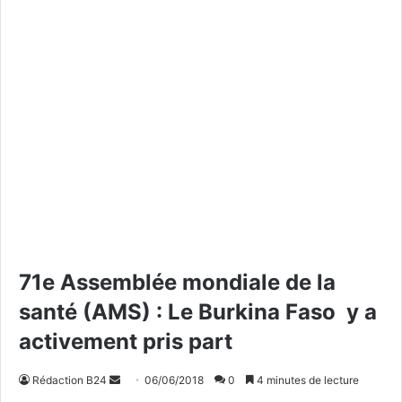
71e Assemblée mondiale de la
santé (AMS) : Le Burkina Faso y a
activement pris part
Rédaction B24
E
06/06/2018
0
4 minutes de lecture
n