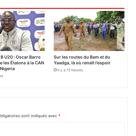
è
l
e
|
R
e
t
a
B U20 : Oscar Barro
Sur les routes du Bam et du
r
e les Étalons à la CAN
Yaadga, là où renaît l’espoir
d
 Nigeria
il y a 15 heures
d
es
e
s
A
f
r
i
bligatoires sont indiqués avec
*
c
a
i