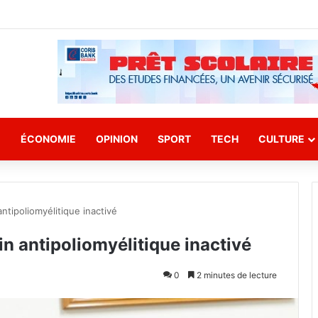
E
ÉCONOMIE
OPINION
SPORT
TECH
CULTURE
antipoliomyélitique inactivé
in antipoliomyélitique inactivé
0
2 minutes de lecture