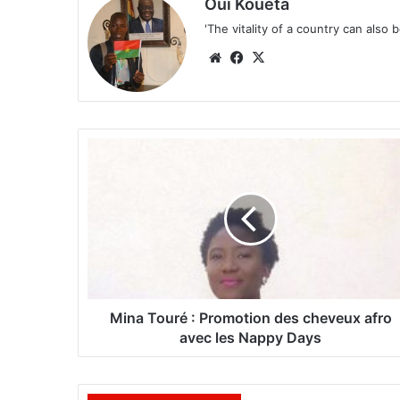
Oui Koueta
'The vitality of a country can also 
We
Fa
X
bsi
ce
te
bo
ok
M
i
n
a
T
o
u
r
é
Mina Touré : Promotion des cheveux afro
:
avec les Nappy Days
P
r
o