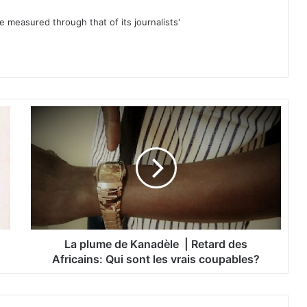
be measured through that of its journalists'
L
a
p
l
u
m
e
d
e
K
La plume de Kanadèle | Retard des
a
Africains: Qui sont les vrais coupables?
n
a
d