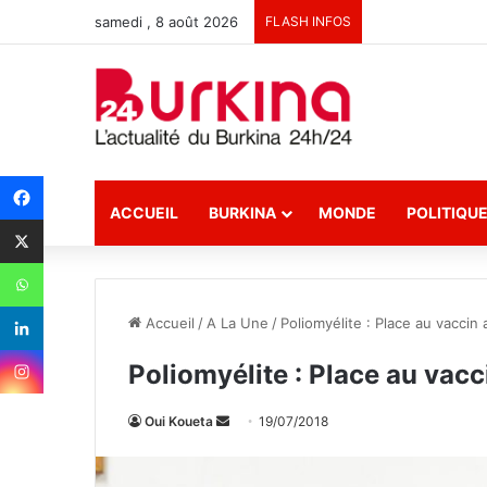
samedi , 8 août 2026
FLASH INFOS
ACCUEIL
BURKINA
MONDE
POLITIQU
Accueil
/
A La Une
/
Poliomyélite : Place au vaccin 
Poliomyélite : Place au vacc
Oui Koueta
E
19/07/2018
n
v