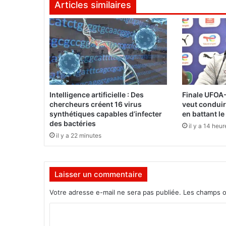
Articles similaires
m
o
t
i
o
n
d
e
s
Intelligence artificielle : Des
Finale UFOA-
c
chercheurs créent 16 virus
veut conduir
h
synthétiques capables d’infecter
en battant le
e
des bactéries
il y a 14 heur
v
il y a 22 minutes
e
u
x
Laisser un commentaire
a
f
Votre adresse e-mail ne sera pas publiée.
Les champs o
r
o
C
a
o