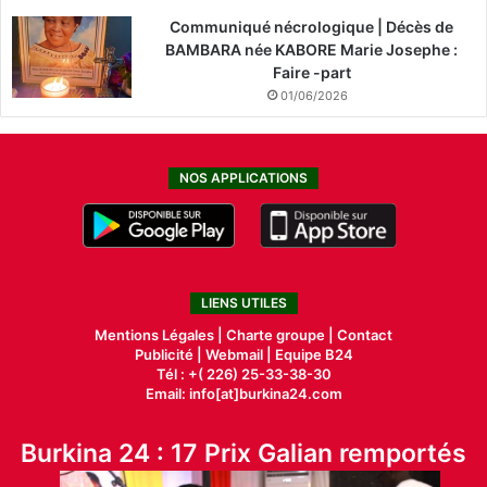
Communiqué nécrologique | Décès de
BAMBARA née KABORE Marie Josephe :
Faire -part
01/06/2026
NOS APPLICATIONS
LIENS UTILES
Mentions Légales |
Charte groupe |
Contact
Publicité
|
Webmail |
Equipe B24
Tél : +( 226) 25-33-38-30
Email: info[at]burkina24.com
Burkina 24 : 17 Prix Galian remportés