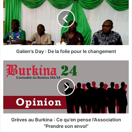
a
l
i
e
n
'
s
D
a
Galien's Day : De la folie pour le changement
y
:
G
D
r
e
è
l
v
a
e
f
s
o
a
l
u
i
B
e
u
Grèves au Burkina : Ce qu'en pense l'Association
p
r
"Prendre son envol"
o
k