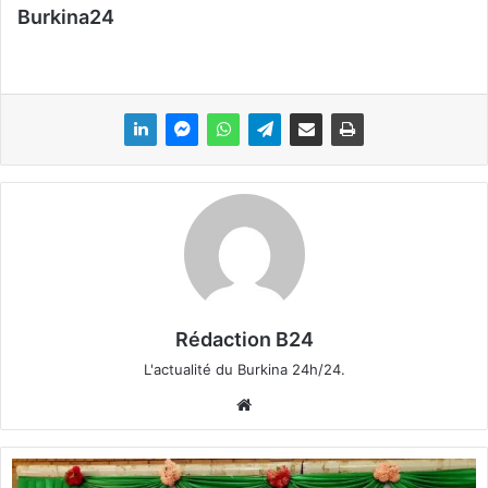
Burkina24
Rédaction B24
L'actualité du Burkina 24h/24.
We
bsi
te
G