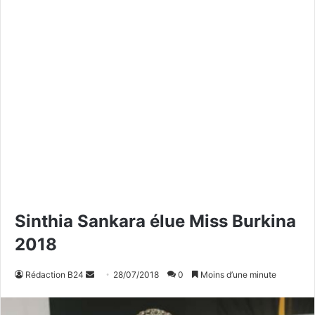
Sinthia Sankara élue Miss Burkina
2018
Rédaction B24
E
28/07/2018
0
Moins d’une minute
n
v