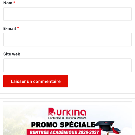
a
v
Nom
*
o
i
l
r
"
e
E-mail
*
*
Site web