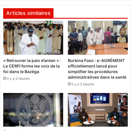
u
i
r
n
Articles similaires
l
a
e
:
c
C
h
e
a
q
n
u
g
'
« Retrouver la paix d’antan » :
Burkina Faso : e-AGRÉMENT
e
e
Le CERFI forme les voix de la
officiellement lancé pour
m
n
foi dans le Bazèga
simplifier les procédures
e
p
administratives dans la santé
il y a 2 heures
n
e
il y a 2 heures
t
n
s
e
l
'
A
s
s