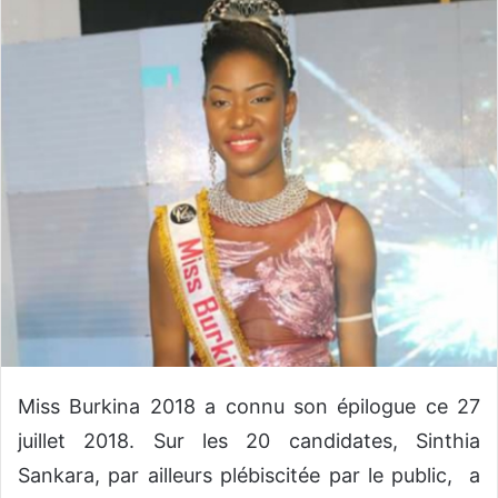
o
y
e
r
u
n
c
o
u
r
r
i
e
l
Miss Burkina 2018 a connu son épilogue ce 27
juillet 2018. Sur les 20 candidates, Sinthia
Sankara, par ailleurs plébiscitée par le public, a