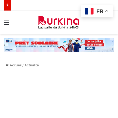
FR
Menu
Accueil
/
Actualité