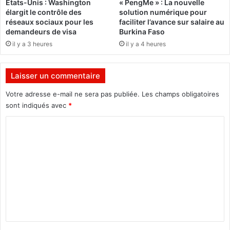
États-Unis : Washington
« PengMe » : La nouvelle
o
élargit le contrôle des
solution numérique pour
c
réseaux sociaux pour les
faciliter l’avance sur salaire au
i
demandeurs de visa
Burkina Faso
a
il y a 3 heures
il y a 4 heures
t
i
o
Laisser un commentaire
n
"
Votre adresse e-mail ne sera pas publiée.
Les champs obligatoires
P
sont indiqués avec
*
r
C
e
n
o
d
m
r
e
m
s
e
o
n
n
e
t
n