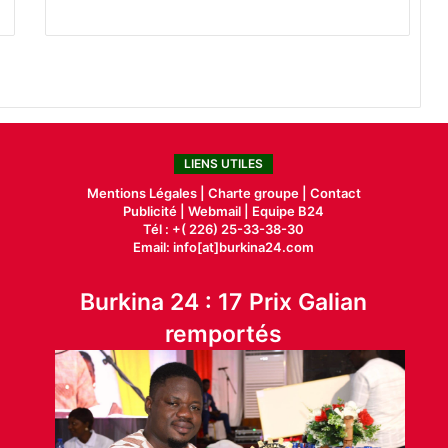
LIENS UTILES
Mentions Légales |
Charte groupe |
Contact
Publicité
|
Webmail |
Equipe B24
Tél : +( 226) 25-33-38-30
Email: info[at]burkina24.com
Burkina 24 : 17 Prix Galian
remportés