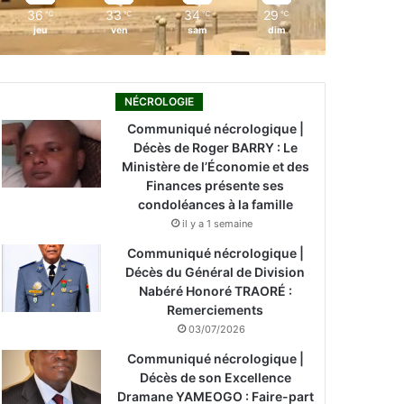
36
33
34
29
℃
℃
℃
℃
jeu
ven
sam
dim
NÉCROLOGIE
Communiqué nécrologique |
Décès de Roger BARRY : Le
Ministère de l’Économie et des
Finances présente ses
condoléances à la famille
il y a 1 semaine
Communiqué nécrologique |
Décès du Général de Division
Nabéré Honoré TRAORÉ :
Remerciements
03/07/2026
Communiqué nécrologique |
Décès de son Excellence
Dramane YAMEOGO : Faire-part