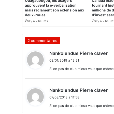
Ouagadougou, les usagers
Canada inau
v
approuvent la e-verbalisation
tournant his
i
mais réclament son extension aux
millions de d
deux-roues
d’investiss
l
l
il y a 2 heures
il y a 2 heure
e
m
o
2 commentaires
r
t
d
e
Nankolendue Pierre claver
i
08/01/2019 à 12:21
t
Si on pas de club mieux vaut que chôme
:
d
Nankolendue Pierre claver
i
07/08/2018 à 11:58
t
Si on pas de club mieux vaut que chôme
: