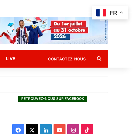
FR
Rechercher
LIVE
CONTACTEZ-NOUS
RETROUVEZ-NOUS SUR FACEBOOK
F
X
L
Y
I
T