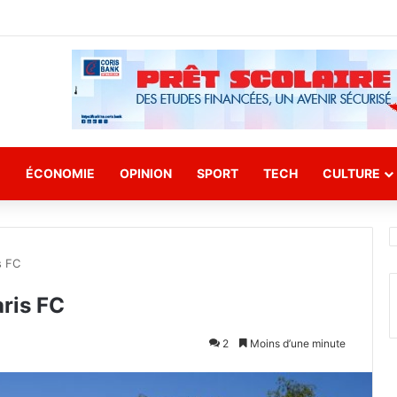
E
ÉCONOMIE
OPINION
SPORT
TECH
CULTURE
s FC
aris FC
2
Moins d’une minute