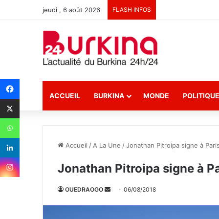
jeudi , 6 août 2026
FLASH INFOS
ACCUEIL
BURKINA
MONDE
POLITIQU
Accueil
/
A La Une
/
Jonathan Pitroipa signe à Pari
Jonathan Pitroipa signe à P
OUEDRAOGO
E
06/08/2018
n
v