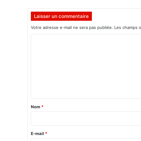
Laisser un commentaire
Votre adresse e-mail ne sera pas publiée.
Les champs o
C
o
m
m
e
n
t
a
Nom
*
i
r
e
E-mail
*