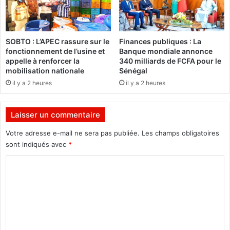
a
u
S
é
SOBTO : L’APEC rassure sur le
Finances publiques : La
n
fonctionnement de l’usine et
Banque mondiale annonce
é
appelle à renforcer la
340 milliards de FCFA pour le
g
mobilisation nationale
Sénégal
a
il y a 2 heures
il y a 2 heures
l
Laisser un commentaire
Votre adresse e-mail ne sera pas publiée.
Les champs obligatoires
sont indiqués avec
*
C
o
m
m
e