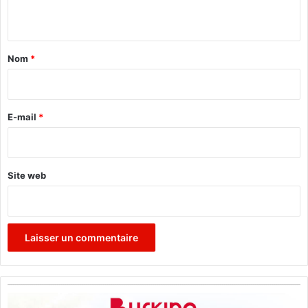
n
t
a
Nom
*
i
r
e
E-mail
*
*
Site web