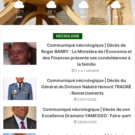
m
37
35
34
35
℃
℃
℃
℃
ven
sam
dim
lun
NÉCROLOGIE
Communiqué nécrologique | Décès de
Roger BARRY : Le Ministère de l’Économie et
des Finances présente ses condoléances à
la famille
il y a 1 semaine
Communiqué nécrologique | Décès du
Général de Division Nabéré Honoré TRAORÉ
: Remerciements
03/07/2026
Communiqué nécrologique | Décès de son
Excellence Dramane YAMEOGO : Faire-part
28/06/2026