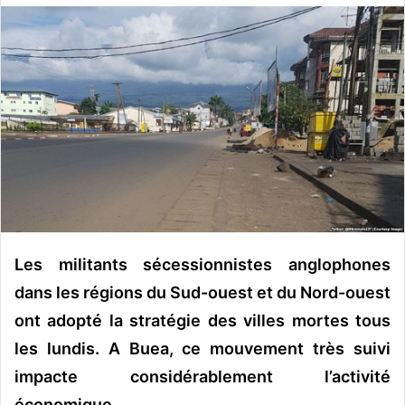
o
y
e
r
u
n
c
o
u
r
r
i
Les militants sécessionnistes anglophones
e
dans les régions du Sud-ouest et du Nord-ouest
l
ont adopté la stratégie des villes mortes tous
les lundis. A Buea, ce mouvement très suivi
impacte considérablement l’activité
économique.