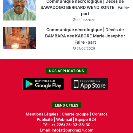
Communiqué nécrologique | Décès de
SAWADOGO BERNARD WENDIKONTE : Faire-
part
26/06/2026
Communiqué nécrologique | Décès de
BAMBARA née KABORE Marie Josephe :
Faire -part
01/06/2026
NOS APPLICATIONS
LIENS UTILES
Mentions Légales |
Charte groupe |
Contact
Publicité
|
Webmail |
Equipe B24
Tél : +( 226) 25-33-38-30
Email: info[at]burkina24.com