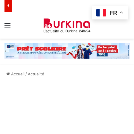
FR
Menu
Accueil
/
Actualité