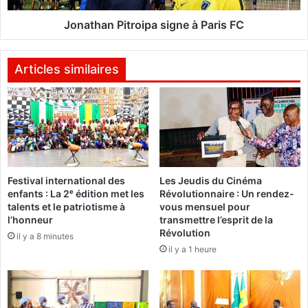
r
P
k
i
Jonathan Pitroipa signe à Paris FC
i
t
n
r
a
o
Articles similaires
j
i
e
p
t
a
t
s
e
i
u
g
n
n
Festival international des
Les Jeudis du Cinéma
c
e
enfants : La 2ᵉ édition met les
Révolutionnaire : Un rendez-
o
à
talents et le patriotisme à
vous mensuel pour
u
P
l’honneur
transmettre l’esprit de la
p
a
Révolution
il y a 8 minutes
d
r
il y a 1 heure
’
i
œ
s
i
F
l
C