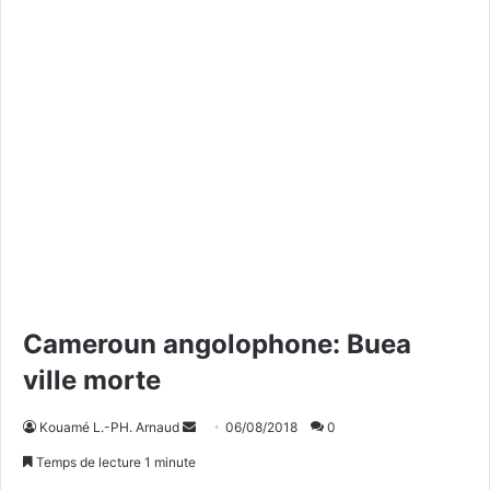
Cameroun angolophone: Buea
ville morte
Kouamé L.-PH. Arnaud
E
06/08/2018
0
n
Temps de lecture 1 minute
v