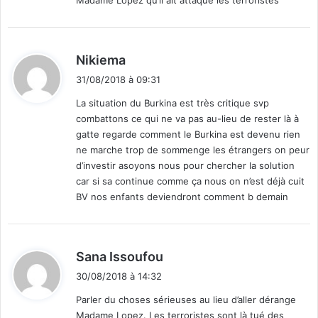
D
U
7
d
è
Nikiema
m
i
31/08/2018 à 09:31
e
t
J
La situation du Burkina est très critique svp
O
combattons ce qui ne va pas au-lieu de rester là à
:
U
gatte regarde comment le Burkina est devenu rien
R
ne marche trop de sommenge les étrangers on peur
d’investir asoyons nous pour chercher la solution
car si sa continue comme ça nous on n’est déjà cuit
BV nos enfants deviendront comment b demain
d
Sana Issoufou
i
30/08/2018 à 14:32
t
Parler du choses sérieuses au lieu d’aller dérange
Madame Lopez. Les terroristes sont là tué des