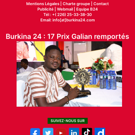
Mentions Légales |
Charte groupe |
Contact
Publicité
|
Webmail |
Equipe B24
Tél : +( 226) 25-33-38-30
Email: info[at]burkina24.com
Burkina 24 : 17 Prix Galian remportés
SUIVEZ-NOUS SUR