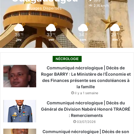
59%
o
i
e
r
2.16 km/h
Nuages Dispersés
k
n
a
m
36
33
34
29
℃
℃
℃
℃
jeu
ven
sam
dim
NÉCROLOGIE
Communiqué nécrologique | Décès de
Roger BARRY : Le Ministère de l’Économie et
des Finances présente ses condoléances à
la famille
il y a 1 semaine
Communiqué nécrologique | Décès du
Général de Division Nabéré Honoré TRAORÉ
: Remerciements
03/07/2026
Communiqué nécrologique | Décès de son