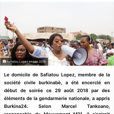
o
y
e
r
u
n
c
o
u
r
Safiatou Lopez en juin 2018
r
i
Le domicile de Safiatou Lopez, membre de la
e
société civile burkinabè, a été encerclé en
l
début de soirée ce 29 août 2018 par des
éléments de la gendarmerie nationale, a appris
Burkina24. Selon Marcel Tankoano,