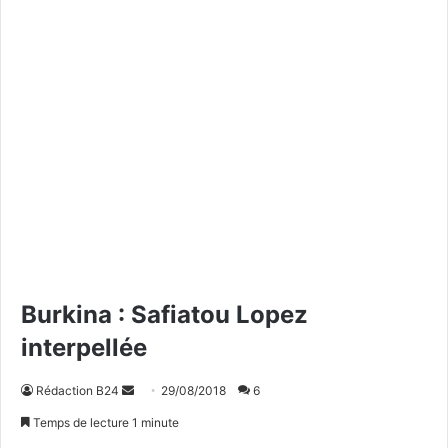
Burkina : Safiatou Lopez
interpellée
Rédaction B24
E
29/08/2018
6
n
Temps de lecture 1 minute
v