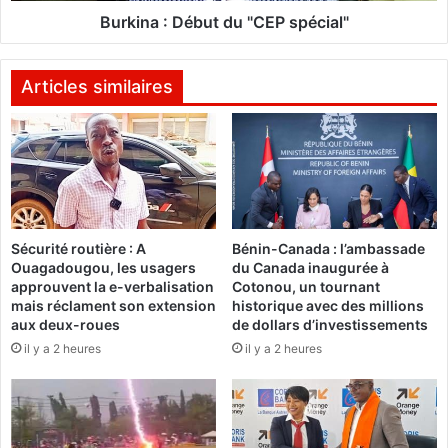
E
é
Burkina : Début du "CEP spécial"
I
b
L
u
N
t
Articles similaires
A
d
T
u
I
"
O
C
N
E
A
P
L
s
Sécurité routière : A
Bénin-Canada : l’ambassade
D
p
Ouagadougou, les usagers
du Canada inaugurée à
U
é
approuvent la e-verbalisation
Cotonou, un tournant
P
c
mais réclament son extension
historique avec des millions
A
i
aux deux-roues
de dollars d’investissements
T
a
il y a 2 heures
il y a 2 heures
R
l
O
"
N
A
T