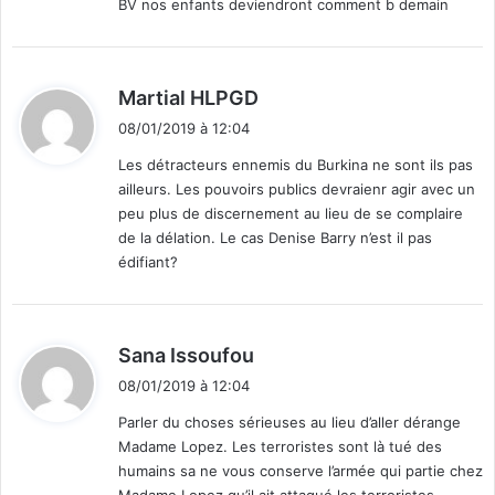
j
BV nos enfants deviendront comment b demain
B
i
r
d
Martial HLPGD
a
i
h
08/01/2019 à 12:04
i
t
Les détracteurs ennemis du Burkina ne sont ils pas
m
ailleurs. Les pouvoirs publics devraienr agir avec un
a
:
N
peu plus de discernement au lieu de se complaire
A
de la délation. Le cas Denise Barry n’est il pas
C
édifiant?
O
U
L
d
M
Sana Issoufou
A
i
08/01/2019 à 12:04
:
t
D
Parler du choses sérieuses au lieu d’aller dérange
O
Madame Lopez. Les terroristes sont là tué des
:
U
humains sa ne vous conserve l’armée qui partie chez
A
Madame Lopez qu’il ait attaqué les terroristes