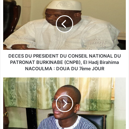
D
E
C
E
S
D
U
P
R
E
DECES DU PRESIDENT DU CONSEIL NATIONAL DU
S
PATRONAT BURKINABE (CNPB), El Hadj Birahima
I
NACOULMA : DOUA DU 7ème JOUR
D
E
B
N
u
T
r
D
k
U
i
C
n
O
a
N
:
S
D