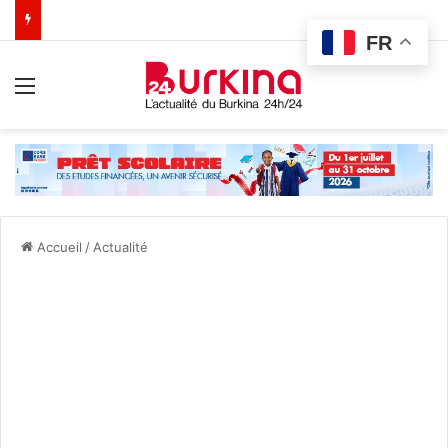
FR
Menu
Accueil
/
Actualité