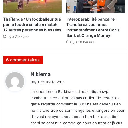
B
U
R
Thaïlande : Un footballeur tué
Interopérabilité bancaire :
K
par la foudre en plein match,
Transférez vos fonds
I
12 autres personnes blessées
instantanément entre Coris
N
Bank et Orange Money
il y a 3 heures
A
il y a 10 heures
B
E
(
6 commentaires
C
N
d
Nikiema
P
i
B
08/01/2019 à 12:04
t
)
La situation du Burkina est très critique svp
,
combattons ce qui ne va pas au-lieu de rester là à
E
:
gatte regarde comment le Burkina est devenu rien
l
ne marche trop de sommenge les étrangers on peur
H
d’investir asoyons nous pour chercher la solution
a
car si sa continue comme ça nous on n’est déjà cuit
d