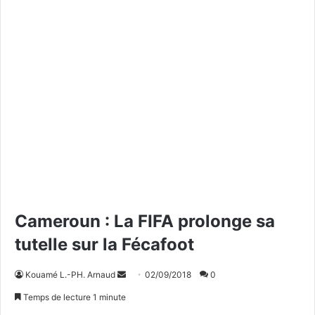
Cameroun : La FIFA prolonge sa
tutelle sur la Fécafoot
Kouamé L.-PH. Arnaud
E
02/09/2018
0
n
Temps de lecture 1 minute
v