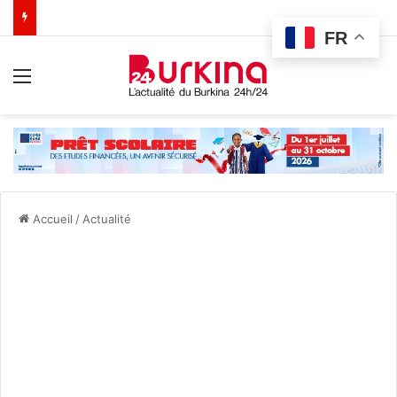
FR
Menu
Accueil
/
Actualité