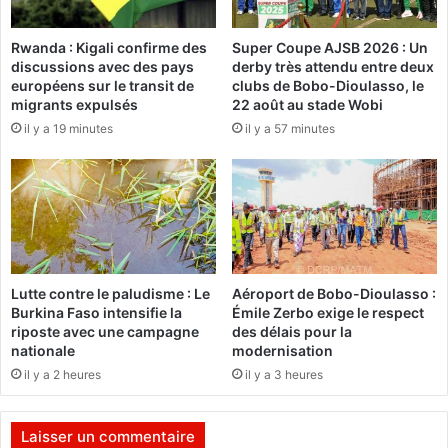
o
v
r
i
Rwanda : Kigali confirme des
Super Coupe AJSB 2026 : Un
t
t
discussions avec des pays
derby très attendu entre deux
s
e
européens sur le transit de
clubs de Bobo-Dioulasso, le
d
à
migrants expulsés
22 août au stade Wobi
a
"
il y a 19 minutes
il y a 57 minutes
n
m
s
e
l
t
e
t
s
r
r
e
a
à
n
l
Lutte contre le paludisme : Le
Aéroport de Bobo-Dioulasso :
g
a
Burkina Faso intensifie la
Émile Zerbo exige le respect
s
d
riposte avec une campagne
des délais pour la
d
i
nationale
modernisation
e
s
il y a 2 heures
il y a 3 heures
l
p
'
o
a
s
Laisser un commentaire
r