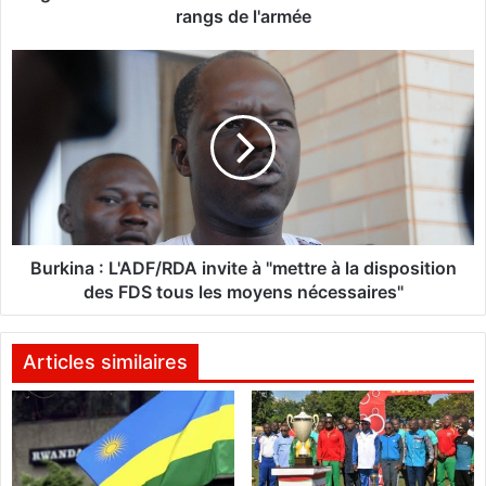
k
rangs de l'armée
o
H
B
a
u
r
r
a
k
m
i
f
n
a
a
i
:
t
L
a
'
Burkina : L'ADF/RDA invite à "mettre à la disposition
u
A
des FDS tous les moyens nécessaires"
m
D
o
F
i
/
Articles similaires
n
R
s
D
3
A
0
i
m
n