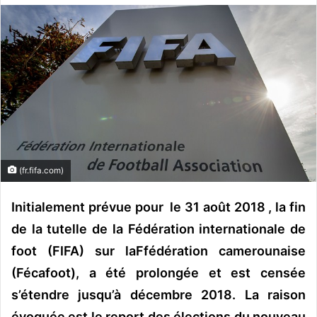
o
y
e
r
u
n
c
o
u
r
(fr.fifa.com)
r
i
Initialement prévue pour le 31 août 2018 , la fin
e
de la tutelle de la Fédération internationale de
l
foot (FIFA) sur laFfédération camerounaise
(Fécafoot), a été prolongée et est censée
s’étendre jusqu’à décembre 2018. La raison
évoquée est le report des élections du nouveau