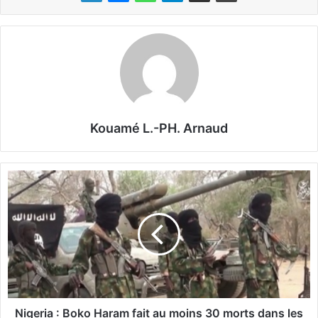
Kouamé L.-PH. Arnaud
N
i
g
e
r
i
a
:
B
o
Nigeria : Boko Haram fait au moins 30 morts dans les