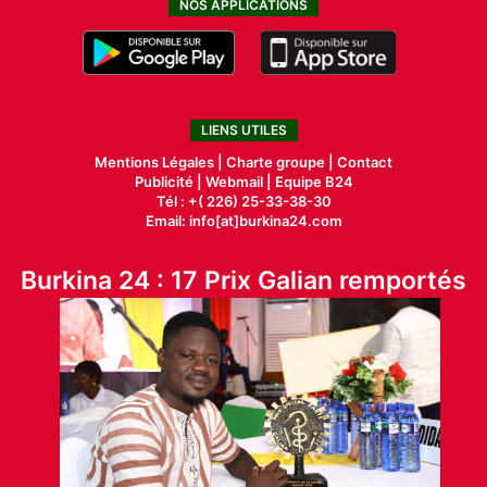
NOS APPLICATIONS
LIENS UTILES
Mentions Légales |
Charte groupe |
Contact
Publicité
|
Webmail |
Equipe B24
Tél : +( 226) 25-33-38-30
Email: info[at]burkina24.com
Burkina 24 : 17 Prix Galian remportés