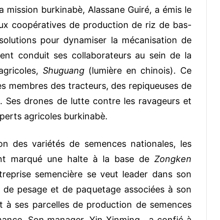
la mission burkinabè, Alassane Guiré, a émis le
x coopératives de production de riz de bas-
solutions pour dynamiser la mécanisation de
ent conduit ses collaborateurs au sein de la
 agricoles,
Shuguang
(lumière en chinois). Ce
es membres des tracteurs, des repiqueuses de
. Ses drones de lutte contre les ravageurs et
xperts agricoles burkinabè.
ion des variétés de semences nationales, les
 ont marqué une halte à la base de
Zongken
treprise semencière se veut leader dans son
n, de pesage et de paquetage associées à son
 et à ses parcelles de production de semences
rmance. Son manager, Yin Xinming, a confié à