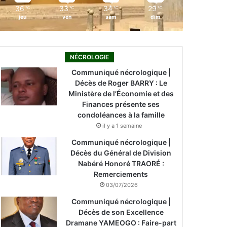
36
33
34
29
℃
℃
℃
℃
jeu
ven
sam
dim
NÉCROLOGIE
Communiqué nécrologique |
Décès de Roger BARRY : Le
Ministère de l’Économie et des
Finances présente ses
condoléances à la famille
il y a 1 semaine
Communiqué nécrologique |
Décès du Général de Division
Nabéré Honoré TRAORÉ :
Remerciements
03/07/2026
Communiqué nécrologique |
Décès de son Excellence
Dramane YAMEOGO : Faire-part