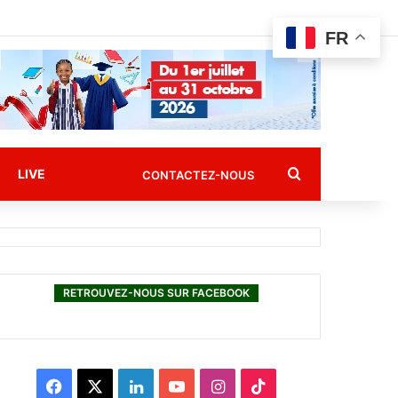
FR
Rechercher
LIVE
CONTACTEZ-NOUS
RETROUVEZ-NOUS SUR FACEBOOK
F
X
L
Y
I
T