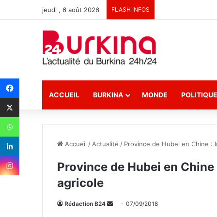
jeudi , 6 août 2026
FLASH INFOS
ACCUEIL
BURKINA
MONDE
POLITIQU
Accueil
/
Actualité
/
Province de Hubei en Chine : 
Province de Hubei en Chine 
agricole
Rédaction B24
E
07/09/2018
n