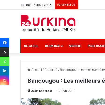
samedi , 8 août 2026
FLASH INFOS
ACCUEIL
BURKINA
MONDE
POLITIQU
Accueil
/
Actualité
/
Bandougou : Les meilleurs él
Bandougou : Les meilleurs 
Jules Kabore
E
09/09/2018
n
v