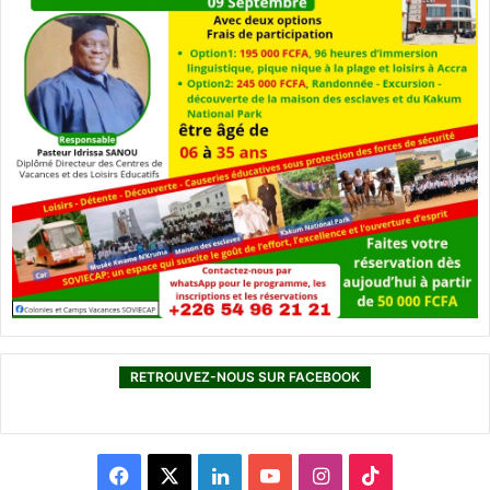
RETROUVEZ-NOUS SUR FACEBOOK
F
X
L
Y
I
T