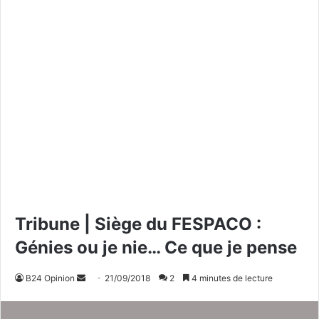
Tribune | Siège du FESPACO :
Génies ou je nie… Ce que je pense
B24 Opinion
E
21/09/2018
2
4 minutes de lecture
n
v