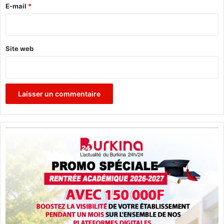
-
e
E-mail
*
m
*
i
l
i
Site web
t
a
i
r
e
s
»