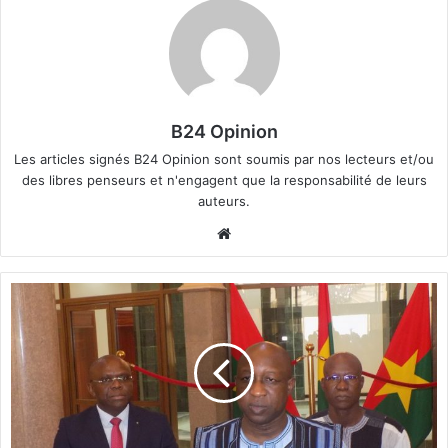
B24 Opinion
Les articles signés B24 Opinion sont soumis par nos lecteurs et/ou
des libres penseurs et n'engagent que la responsabilité de leurs
auteurs.
We
bsi
te
S
i
t
u
a
t
i
o