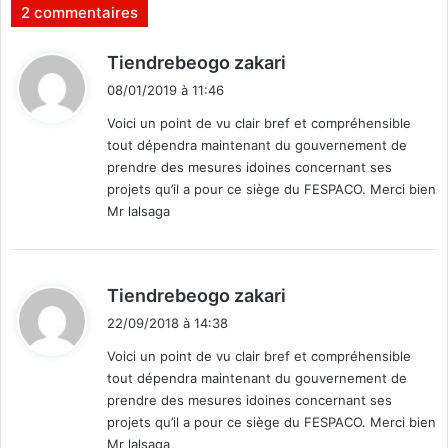
t
2 commentaires
T
p
h
r
d
Tiendrebeogo zakari
i
e
i
é
n
08/01/2019 à 11:46
b
t
d
Voici un point de vu clair bref et compréhensible
a
r
tout dépendra maintenant du gouvernement de
e
:
prendre des mesures idoines concernant ses
l
projets qu’il a pour ce siège du FESPACO. Merci bien
e
u
Mr lalsaga
r
s
o
d
Tiendrebeogo zakari
r
i
d
22/09/2018 à 14:38
r
t
Voici un point de vu clair bref et compréhensible
e
tout dépendra maintenant du gouvernement de
s
:
c
prendre des mesures idoines concernant ses
h
projets qu’il a pour ce siège du FESPACO. Merci bien
e
Mr lalsaga