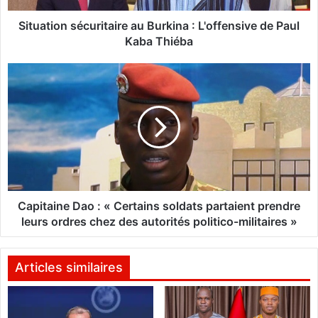
n
s
Situation sécuritaire au Burkina : L'offensive de Paul
é
Kaba Thiéba
c
u
C
r
a
i
p
t
i
a
t
i
a
r
i
e
n
a
e
u
D
Capitaine Dao : « Certains soldats partaient prendre
B
a
leurs ordres chez des autorités politico-militaires »
u
o
r
:
k
«
Articles similaires
i
n
C
a
e