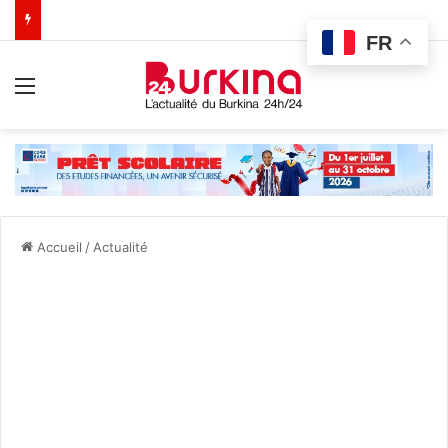
FR
Menu
Accueil
/
Actualité