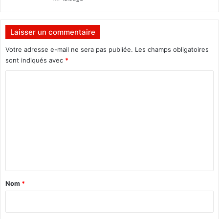
z
d
e
Laisser un commentaire
s
a
Votre adresse e-mail ne sera pas publiée.
Les champs obligatoires
u
sont indiqués avec
*
t
C
o
r
o
i
m
t
é
m
s
e
p
o
n
l
t
i
a
t
Nom
*
i
i
c
r
o