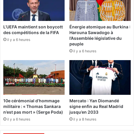
:
r
L
t
'
a
o
i
L’UEFA maintient son boycott
Énergie atomique au Burkina :
f
n
des compétitions de la FIFA
Harouna Sawadogo à
f
s
l’Assemblée législative du
e
il y a 6 heures
s
peuple
n
o
il y a 6 heures
s
l
i
d
v
a
e
t
d
s
e
p
P
a
a
r
10e cérémonial d’hommage
Mercato : Yan Diomandé
u
t
militaire : « Thomas Sankara
signe enfin au Real Madrid
l
a
n’est pas mort » (Serge Poda)
jusqu’en 2033
K
i
il y a 6 heures
il y a 8 heures
a
e
b
n
a