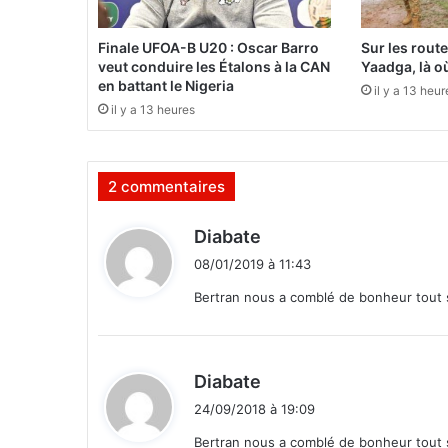
d
e
Finale UFOA-B U20 : Oscar Barro
Sur les rout
n
veut conduire les Étalons à la CAN
Yaadga, là où
t
en battant le Nigeria
il y a 13 heur
u
il y a 13 heures
t
i
l
2 commentaires
i
s
e
d
Diabate
u
i
08/01/2019 à 11:43
n
t
a
Bertran nous a comblé de bonheur tout 
v
:
i
o
n
d
Diabate
d
i
24/09/2018 à 19:09
e
t
l
Bertran nous a comblé de bonheur tout 