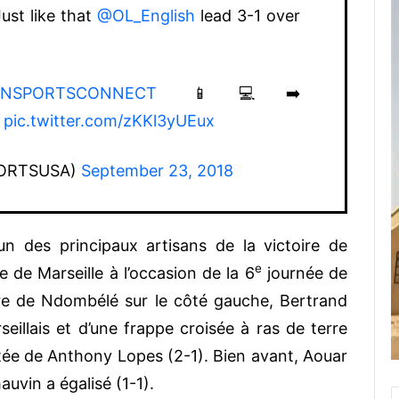
Just like that
@OL_English
lead 3-1 over
INSPORTSCONNECT
📱💻➡️
pic.twitter.com/zKKl3yUEux
PORTSUSA)
September 23, 2018
n des principaux artisans de la victoire de
e
 de Marseille à l’occasion de la 6
journée de
ure de Ndombélé sur le côté gauche, Bertrand
eillais et d’une frappe croisée à ras de terre
tée de Anthony Lopes (2-1). Bien avant, Aouar
auvin a égalisé (1-1).