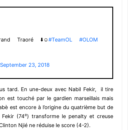
nd Traoré ⬇️☺️
#TeamOL
#OLOM
September 23, 2018
s tard. En une-deux avec Nabil Fekir, il tire
lon est touché par le gardien marseillais mais
nabè est encore à l’origine du quatrième but de
e
 Fekir (74
) transforme le penalty et creuse
Clinton Njié ne réduise le score (4-2).