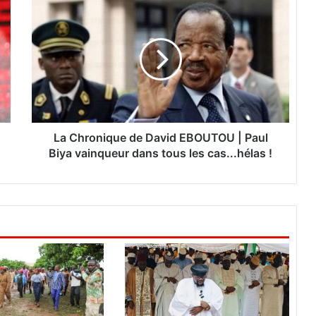
L
a
C
h
r
o
n
i
q
u
La Chronique de David EBOUTOU | Paul
e
Biya vainqueur dans tous les cas...hélas !
d
e
D
a
v
i
d
E
B
O
U