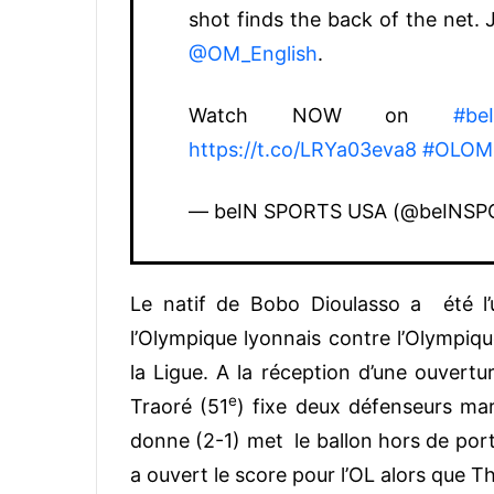
shot finds the back of the net. 
@OM_English
.
Watch NOW on
#be
https://t.co/LRYa03eva8
#OLOM
— beIN SPORTS USA (@beINS
Le natif de Bobo Dioulasso a été l’u
l’Olympique lyonnais contre l’Olympique
la Ligue. A la réception d’une ouvert
e
Traoré (51
) fixe deux défenseurs mars
donne (2-1) met le ballon hors de por
a ouvert le score pour l’OL alors que Th