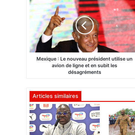
M
e
x
i
q
u
e
:
L
e
Mexique : Le nouveau président utilise un
n
avion de ligne et en subit les
o
désagréments
u
v
e
Articles similaires
a
u
p
r
é
s
i