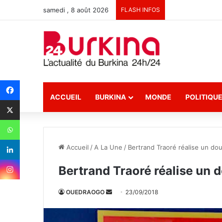
samedi , 8 août 2026
FLASH INFOS
ACCUEIL
BURKINA
MONDE
POLITIQU
Accueil
/
A La Une
/
Bertrand Traoré réalise un do
Bertrand Traoré réalise un 
OUEDRAOGO
E
23/09/2018
n
v