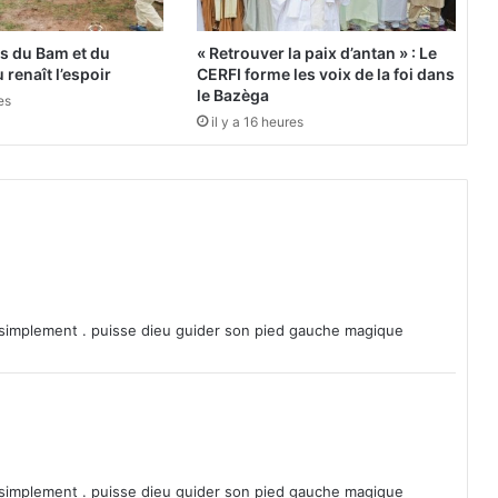
T
O
es du Bam et du
« Retrouver la paix d’antan » : Le
U
 renaît l’espoir
CERFI forme les voix de la foi dans
|
le Bazèga
es
P
il y a 16 heures
a
u
l
B
i
y
a
v
a
simplement . puisse dieu guider son pied gauche magique
i
n
q
u
e
u
r
simplement . puisse dieu guider son pied gauche magique