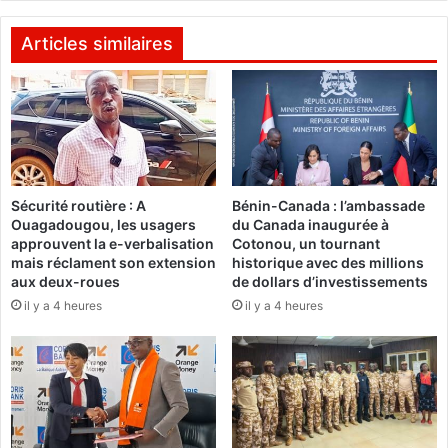
d
i
o
n
Articles similaires
u
T
b
r
l
a
é
o
c
r
o
é
n
b
Sécurité routière : A
Bénin-Canada : l’ambassade
t
u
Ouagadougou, les usagers
du Canada inaugurée à
r
t
approuvent la e-verbalisation
Cotonou, un tournant
e
e
mais réclament son extension
historique avec des millions
l
u
aux deux-roues
de dollars d’investissements
'
r
il y a 4 heures
il y a 4 heures
O
m
M
a
i
s
B
e
r