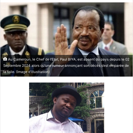
v
o
y
e
r
u
n
c
Au Cameroun, le Chef de l’Etat, Paul BIYA, est absent du pays depuis le 02
o
Septembre 2024 alors qu’une rumeur annonçant son décès s’est emparée de
u
la toile. (Image d'illustration)
r
r
i
e
l