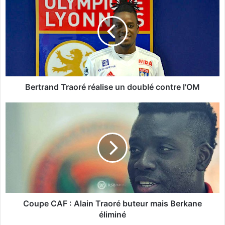
e
r
t
r
a
n
d
T
r
Bertrand Traoré réalise un doublé contre l'OM
a
o
C
r
o
é
u
r
p
é
e
a
C
l
A
i
F
s
:
e
A
Coupe CAF : Alain Traoré buteur mais Berkane
u
l
éliminé
n
a