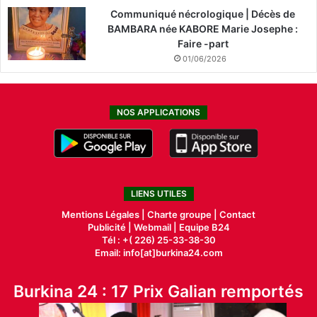
Communiqué nécrologique | Décès de
BAMBARA née KABORE Marie Josephe :
Faire -part
01/06/2026
NOS APPLICATIONS
LIENS UTILES
Mentions Légales |
Charte groupe |
Contact
Publicité
|
Webmail |
Equipe B24
Tél : +( 226) 25-33-38-30
Email: info[at]burkina24.com
Burkina 24 : 17 Prix Galian remportés