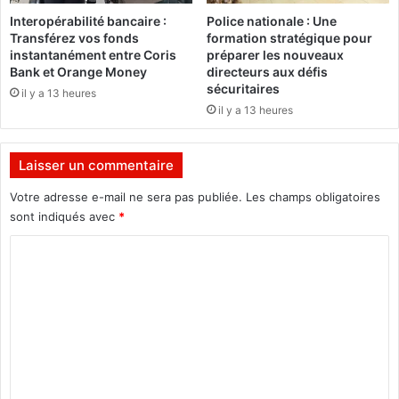
k
Interopérabilité bancaire :
Police nationale : Une
a
Transférez vos fonds
formation stratégique pour
n
instantanément entre Coris
préparer les nouveaux
e
Bank et Orange Money
directeurs aux défis
é
sécuritaires
il y a 13 heures
l
il y a 13 heures
i
m
i
Laisser un commentaire
n
Votre adresse e-mail ne sera pas publiée.
Les champs obligatoires
é
sont indiqués avec
*
C
o
m
m
e
n