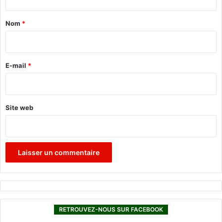
t
a
Nom
*
i
r
e
E-mail
*
*
Site web
RETROUVEZ-NOUS SUR FACEBOOK