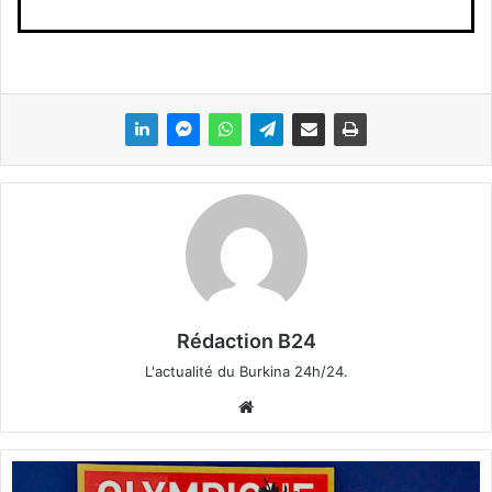
Rédaction B24
L'actualité du Burkina 24h/24.
We
bsi
te
B