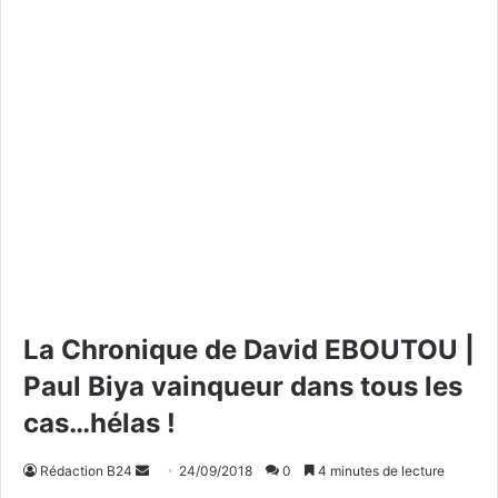
La Chronique de David EBOUTOU |
Paul Biya vainqueur dans tous les
cas…hélas !
Rédaction B24
E
24/09/2018
0
4 minutes de lecture
n