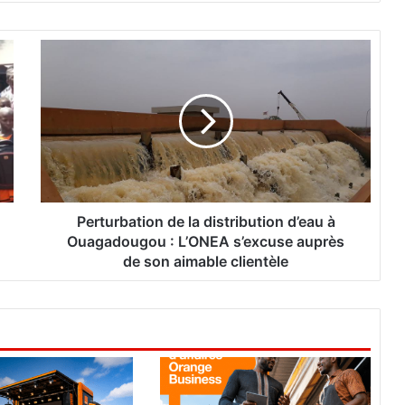
P
e
r
t
u
r
b
a
t
i
Perturbation de la distribution d’eau à
o
Ouagadougou : L’ONEA s’excuse auprès
n
de son aimable clientèle
d
e
l
a
d
i
s