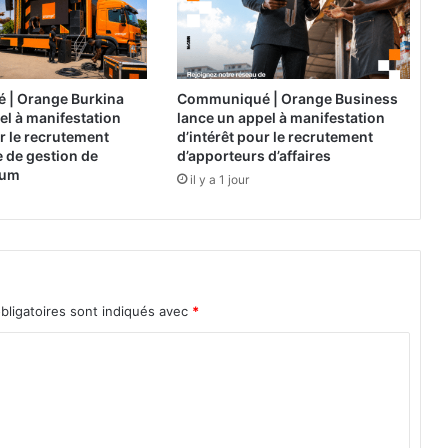
t
r
i
b
u
| Orange Burkina
Communiqué | Orange Business
t
el à manifestation
lance un appel à manifestation
i
ur le recrutement
d’intérêt pour le recrutement
o
 de gestion de
d’apporteurs d’affaires
n
ium
il y a 1 jour
d
’
e
a
u
à
bligatoires sont indiqués avec
*
O
u
a
g
a
d
o