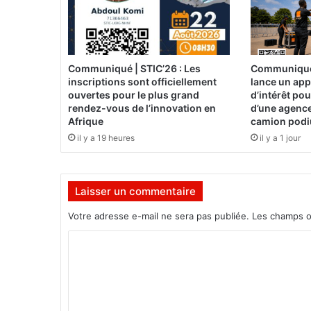
c
e
à
L
Communiqué | STIC’26 : Les
Communiqué 
é
inscriptions sont officiellement
lance un app
g
ouvertes pour le plus grand
d’intérêt po
u
rendez-vous de l’innovation en
d’une agence
é
Afrique
camion pod
m
il y a 19 heures
il y a 1 jour
a
:
7
Laisser un commentaire
0
é
Votre adresse e-mail ne sera pas publiée.
Les champs o
l
è
C
v
o
e
s
m
r
m
é