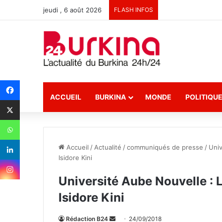
jeudi , 6 août 2026
FLASH INFOS
ACCUEIL
BURKINA
MONDE
POLITIQU
Accueil
/
Actualité
/
communiqués de presse
/
Univ
Isidore Kini
Université Aube Nouvelle : 
Isidore Kini
Rédaction B24
E
24/09/2018