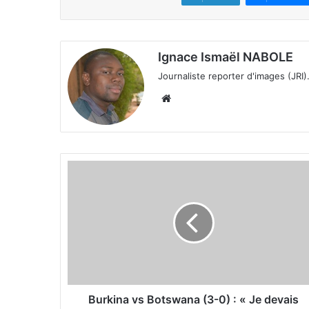
Ignace Ismaël NABOLE
Journaliste reporter d'images (JRI)
We
bsi
te
B
u
r
k
i
n
a
v
s
B
Burkina vs Botswana (3-0) : « Je devais