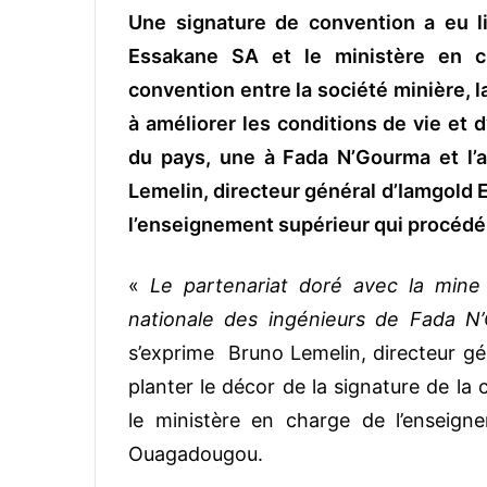
Une signature de convention a eu l
v
o
Essakane SA et le ministère en ch
y
convention entre la société minière, l
e
à améliorer les conditions de vie et 
r
u
du pays, une à Fada N’Gourma et l’a
n
Lemelin, directeur général d’Iamgold
c
l’enseignement supérieur qui procédé 
o
u
«
Le partenariat doré avec la mine 
r
r
nationale des ingénieurs de Fada N’
i
s’exprime Bruno Lemelin, directeur gé
e
planter le décor de la signature de la
l
le ministère en charge de l’enseign
Ouagadougou.