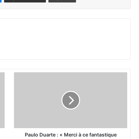
.
P
a
u
l
o
D
u
a
r
t
Paulo Duarte : « Merci à ce fantastique