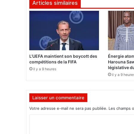
Articles similaires
ù
S
a
n
k
a
r
a
a
L’UEFA maintient son boycott des
Énergie atom
é
compétitions de la FIFA
Harouna Saw
t
législative 
il y a 9 heures
é
il y a 9 heure
t
u
é
Laisser un commentaire
,
c
Votre adresse e-mail ne sera pas publiée.
Les champs o
’
e
C
s
o
t