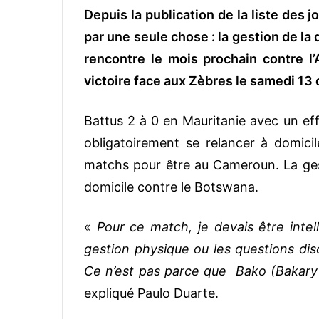
Depuis la publication de la liste des
v
o
par une seule chose : la gestion de la
y
rencontre le mois prochain contre l’
e
victoire face aux Zèbres le samedi 13
r
u
n
Battus 2 à 0 en Mauritanie avec un eff
c
obligatoirement se relancer à domicile
o
matchs pour être au Cameroun. La ge
u
domicile contre le Botswana.
r
r
i
«
Pour ce match, je devais être intell
e
gestion physique ou les questions disc
l
Ce n’est pas parce que Bako (Bakary 
expliqué Paulo Duarte.