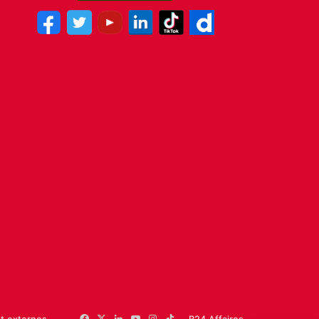
et externes
Facebook
X
Linkedin
YouTube
Instagram
TikTok
B24 Affaires