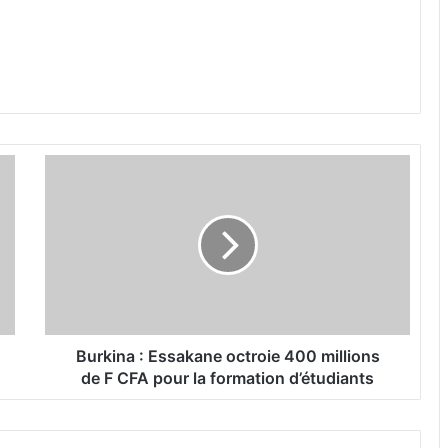
B
u
r
k
i
n
a
:
E
Burkina : Essakane octroie 400 millions
s
de F CFA pour la formation d’étudiants
s
a
k