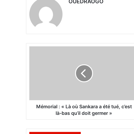
OUEDRAOGO
M
é
m
o
r
i
a
l
:
«
Mémorial : « Là où Sankara a été tué, c’est
là-bas qu’il doit germer »
L
à
o