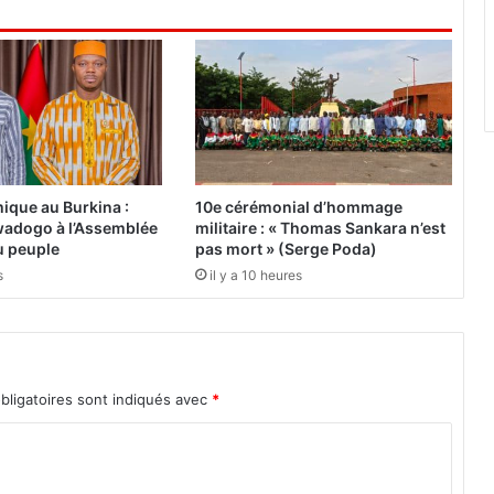
a
n
e
o
c
t
r
o
i
ique au Burkina :
10e cérémonial d’hommage
e
adogo à l’Assemblée
militaire : « Thomas Sankara n’est
4
du peuple
pas mort » (Serge Poda)
0
s
il y a 10 heures
0
m
i
l
l
bligatoires sont indiqués avec
*
i
o
n
s