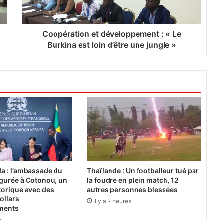
a
t
i
o
Coopération et développement : « Le
n
Burkina est loin d’être une jungle »
e
t
d
é
v
e
l
o
p
p
e
m
a : l’ambassade du
Thaïlande : Un footballeur tué par
e
gurée à Cotonou, un
la foudre en plein match, 12
n
torique avec des
autres personnes blessées
t
ollars
il y a 7 heures
ements
:
«
s