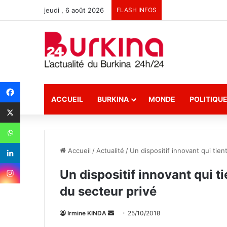
jeudi , 6 août 2026
FLASH INFOS
ACCUEIL
BURKINA
MONDE
POLITIQU
Accueil
/
Actualité
/
Un dispositif innovant qui tie
Un dispositif innovant qui 
du secteur privé
Irmine KINDA
E
25/10/2018
n