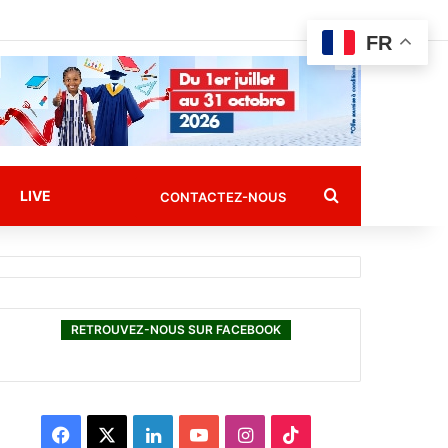
FR
Rechercher
LIVE
CONTACTEZ-NOUS
RETROUVEZ-NOUS SUR FACEBOOK
F
X
L
Y
I
T