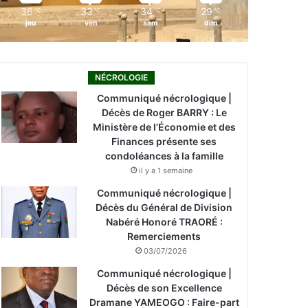
36
33
34
29
℃
℃
℃
℃
jeu
ven
sam
dim
NÉCROLOGIE
Communiqué nécrologique |
Décès de Roger BARRY : Le
Ministère de l’Économie et des
Finances présente ses
condoléances à la famille
il y a 1 semaine
Communiqué nécrologique |
Décès du Général de Division
Nabéré Honoré TRAORÉ :
Remerciements
03/07/2026
Communiqué nécrologique |
Décès de son Excellence
Dramane YAMEOGO : Faire-part