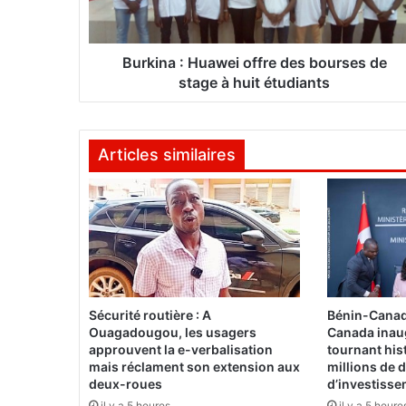
a
:
H
Burkina : Huawei offre des bourses de
u
stage à huit étudiants
a
w
e
Articles similaires
i
o
f
f
r
e
d
e
s
Sécurité routière : A
Bénin-Canad
b
Ouagadougou, les usagers
Canada inau
o
approuvent la e-verbalisation
tournant his
u
mais réclament son extension aux
millions de d
deux-roues
d’investiss
r
s
il y a 5 heures
il y a 5 heure