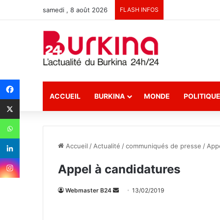
samedi , 8 août 2026
FLASH INFOS
ACCUEIL
BURKINA
MONDE
POLITIQU
Accueil
/
Actualité
/
communiqués de presse
/
Appe
Appel à candidatures
Webmaster B24
E
13/02/2019
n
v