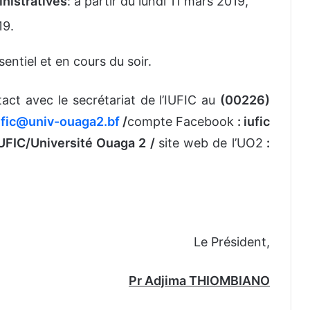
nistratives
: à partir du lundi 11 mars 2019,
19.
ntiel et en cours du soir.
act avec le secrétariat de l’IUFIC au
(00226)
ufic@univ-ouaga2.bf
/
compte Facebook
: iufic
IUFIC/Université Ouaga 2 /
site web de l’UO2
:
Le Président,
Pr Adjima THIOMBIANO