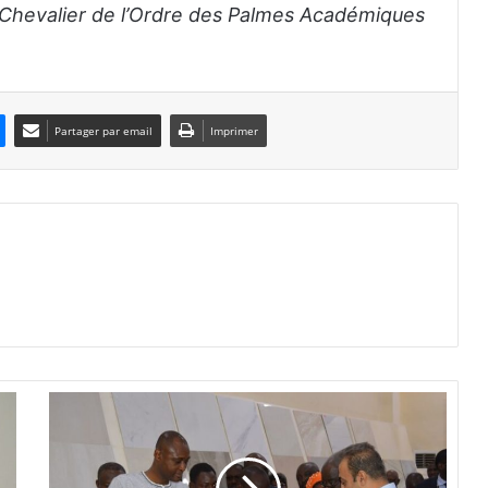
Chevalier de l’Ordre des Palmes Académiques
Partager par email
Imprimer
B
u
r
k