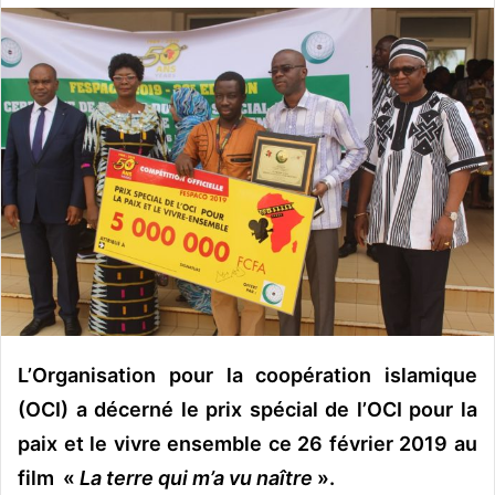
o
y
e
r
u
n
c
o
u
r
r
i
e
l
L’Organisation pour la coopération islamique
(OCI) a décerné le prix spécial de l’OCI pour la
paix et le vivre ensemble ce 26 février 2019 au
film «
La terre qui m’a vu naître
».