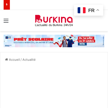
FR
Menu
Accueil
/
Actualité