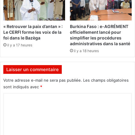
d
t
e
e
z
s
-
s
« Retrouver la paix d’antan » :
Burkina Faso : e-AGRÉMENT
v
u
Le CERFI forme les voix de la
officiellement lancé pour
o
r
foi dans le Bazèga
simplifier les procédures
u
l
administratives dans la santé
il y a 17 heures
s
’
il y a 18 heures
e
n
r
Laisser un commentaire
e
g
Votre adresse e-mail ne sera pas publiée.
Les champs obligatoires
i
sont indiqués avec
*
s
C
t
r
o
e
m
m
e
m
n
e