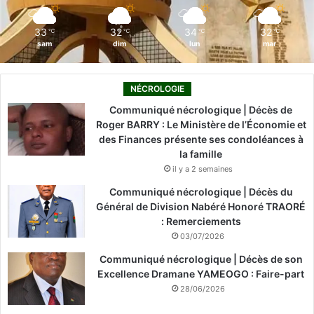
m
33
32
34
32
℃
℃
℃
℃
sam
dim
lun
mar
NÉCROLOGIE
Communiqué nécrologique | Décès de
Roger BARRY : Le Ministère de l’Économie et
des Finances présente ses condoléances à
la famille
il y a 2 semaines
Communiqué nécrologique | Décès du
Général de Division Nabéré Honoré TRAORÉ
: Remerciements
03/07/2026
Communiqué nécrologique | Décès de son
Excellence Dramane YAMEOGO : Faire-part
28/06/2026