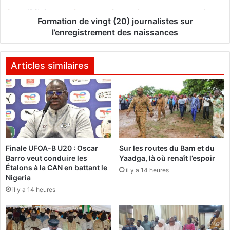
h
n
o
d
Formation de vingt (20) journalistes sur
m
e
l’enregistrement des naissances
a
v
s
i
S
n
Articles similaires
a
g
n
t
k
(
a
2
r
0
a
)
s
j
Finale UFOA-B U20 : Oscar
Sur les routes du Bam et du
e
o
Barro veut conduire les
Yaadga, là où renaît l’espoir
r
u
Étalons à la CAN en battant le
a
il y a 14 heures
r
Nigeria
a
n
il y a 14 heures
u
a
r
l
e
i
n
s