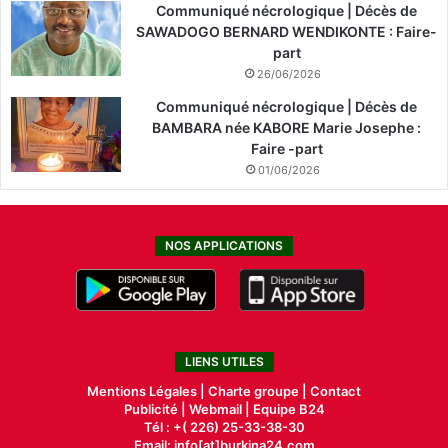
Communiqué nécrologique | Décès de
SAWADOGO BERNARD WENDIKONTE : Faire-
part
26/06/2026
Communiqué nécrologique | Décès de
BAMBARA née KABORE Marie Josephe :
Faire -part
01/06/2026
NOS APPLICATIONS
LIENS UTILES
Mentions Légales |
Charte groupe |
Contact
Publicité
|
Webmail |
Equipe B24
Tél : +( 226) 25-33-38-30
Email: info[at]burkina24.com