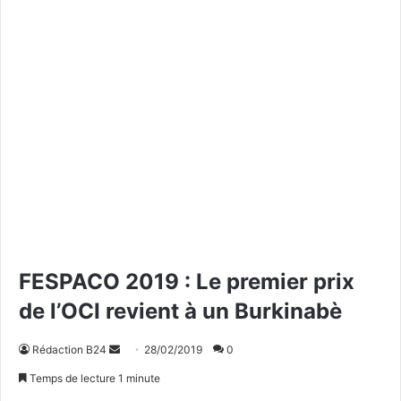
FESPACO 2019 : Le premier prix
de l’OCI revient à un Burkinabè
Rédaction B24
E
28/02/2019
0
n
Temps de lecture 1 minute
v