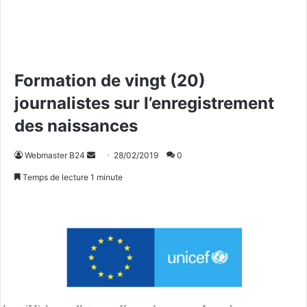
Formation de vingt (20)
journalistes sur l’enregistrement
des naissances
Webmaster B24
E
28/02/2019
0
n
Temps de lecture 1 minute
v
o
y
e
r
u
n
c