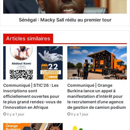
m
l
i
:
e
M
r
a
Sénégal : Macky Sall réélu au premier tour
p
c
r
k
i
y
Articles similaires
x
S
d
a
e
l
l
l
’
r
O
é
C
é
Communiqué | STIC’26 : Les
Communiqué | Orange
I
l
inscriptions sont
Burkina lance un appel à
r
u
officiellement ouvertes pour
manifestation d’intérêt pour
e
a
le plus grand rendez-vous de
le recrutement d’une agence
v
u
l’innovation en Afrique
de gestion de camion podium
i
p
il y a 1 jour
il y a 1 jour
e
r
n
e
t
m