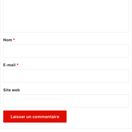
m
e
n
t
a
Nom
*
i
r
e
E-mail
*
*
Site web