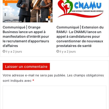
à
i
u
e
n
r
B
t
u
o
Communiqué | Orange
Communiqué | Extension du
r
u
Business lance un appel à
RAMU : La CNAMU lance un
k
r
manifestation d’intérêt pour
appel à candidatures pour
i
le recrutement d’apporteurs
conventionner de nouveaux
n
d’affaires
prestataires de santé
a
il y a 2 jours
il y a 2 jours
b
è
Laisser un commentaire
Votre adresse e-mail ne sera pas publiée.
Les champs obligatoires
sont indiqués avec
*
C
o
m