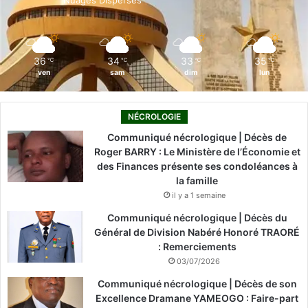
Nuages Dispersés
k
n
a
m
36
34
33
35
℃
℃
℃
℃
ven
sam
dim
lun
NÉCROLOGIE
Communiqué nécrologique | Décès de
Roger BARRY : Le Ministère de l’Économie et
des Finances présente ses condoléances à
la famille
il y a 1 semaine
Communiqué nécrologique | Décès du
Général de Division Nabéré Honoré TRAORÉ
: Remerciements
03/07/2026
Communiqué nécrologique | Décès de son
Excellence Dramane YAMEOGO : Faire-part