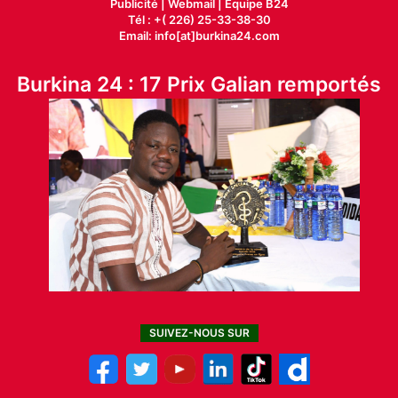
Publicité
|
Webmail |
Equipe B24
Tél : +( 226) 25-33-38-30
Email: info[at]burkina24.com
Burkina 24 : 17 Prix Galian remportés
SUIVEZ-NOUS SUR