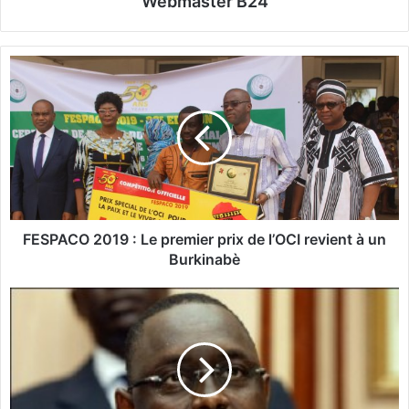
Webmaster B24
F
E
S
P
A
C
O
2
0
1
FESPACO 2019 : Le premier prix de l’OCI revient à un
9
Burkinabè
:
S
L
é
e
n
p
é
r
g
e
a