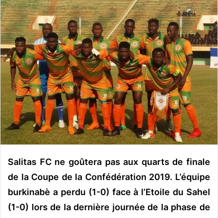
o
y
e
r
u
n
c
o
u
r
r
i
e
l
Salitas FC ne goûtera pas aux quarts de finale
de la Coupe de la Confédération 2019. L’équipe
burkinabè a perdu (1-0) face à l’Etoile du Sahel
(1-0) lors de la dernière journée de la phase de