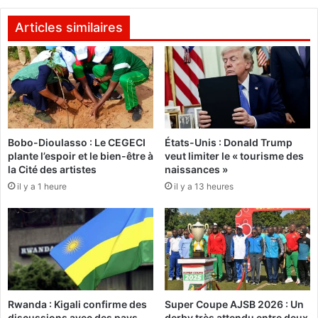
r
s
r
d
Articles similaires
o
e
g
d
e
e
n
u
t
x
s
s
u
o
Bobo-Dioulasso : Le CEGECI
États-Unis : Donald Trump
r
l
plante l’espoir et le bien-être à
veut limiter le « tourisme des
l
d
la Cité des artistes
naissances »
e
a
il y a 1 heure
il y a 13 heures
u
t
r
s
r
b
ô
u
l
r
e
k
f
i
a
n
Rwanda : Kigali confirme des
Super Coupe AJSB 2026 : Un
c
a
discussions avec des pays
derby très attendu entre deux