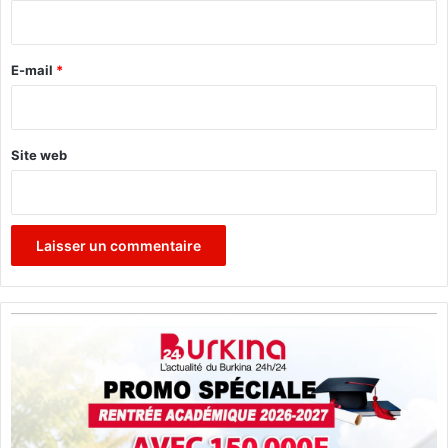
i
A
r
I
B
e
E-mail
*
)
*
Site web