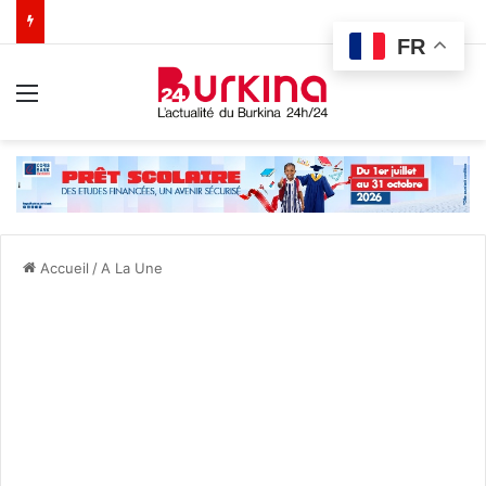
FR
Menu
Accueil
/
A La Une