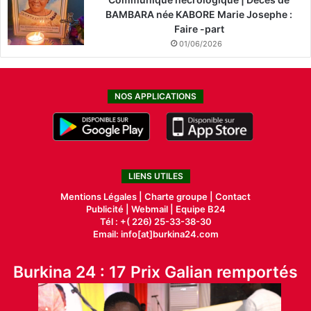
BAMBARA née KABORE Marie Josephe :
Faire -part
01/06/2026
NOS APPLICATIONS
LIENS UTILES
Mentions Légales |
Charte groupe |
Contact
Publicité
|
Webmail |
Equipe B24
Tél : +( 226) 25-33-38-30
Email: info[at]burkina24.com
Burkina 24 : 17 Prix Galian remportés