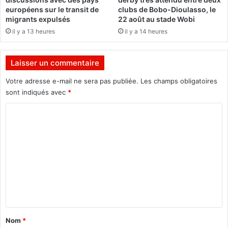
e
b
européens sur le transit de
clubs de Bobo-Dioulasso, le
à
è
migrants expulsés
22 août au stade Wobi
l
d
il y a 13 heures
il y a 14 heures
'
a
i
n
n
s
Laisser un commentaire
s
l
é
a
Votre adresse e-mail ne sera pas publiée.
Les champs obligatoires
c
R
sont indiqués avec
*
u
é
r
g
C
i
i
o
t
o
m
é
n
d
m
e
e
l
'
n
E
t
s
t
a
Nom
*
(