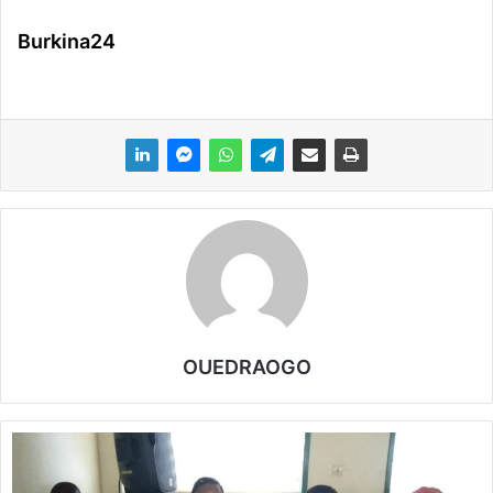
Burkina24
OUEDRAOGO
B
u
r