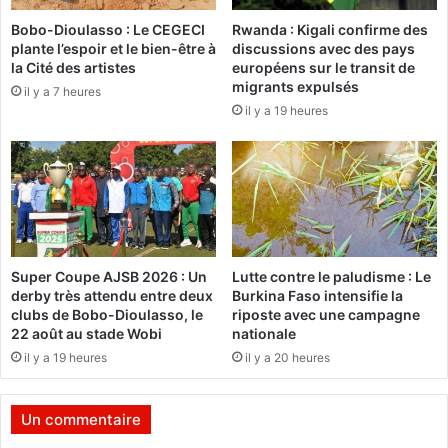
t
i
Bobo-Dioulasso : Le CEGECI
Rwanda : Kigali confirme des
p
:
plante l’espoir et le bien-être à
discussions avec des pays
o
L
la Cité des artistes
européens sur le transit de
u
e
migrants expulsés
il y a 7 heures
r
C
il y a 19 heures
a
D
u
P
g
c
m
o
e
n
n
d
t
a
e
m
Super Coupe AJSB 2026 : Un
Lutte contre le paludisme : Le
r
n
derby très attendu entre deux
Burkina Faso intensifie la
l
e
clubs de Bobo-Dioulasso, le
riposte avec une campagne
e
22 août au stade Wobi
nationale
t
il y a 19 heures
il y a 20 heures
a
u
x
Un commentaire
d