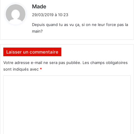
'
d
Made
e
i
n
29/03/2019 à 10:23
t
r
Depuis quand tu as vu ça, si on ne leur force pas la
e
main?
g
:
i
s
t
Laisser un commentaire
r
Votre adresse e-mail ne sera pas publiée.
Les champs obligatoires
e
sont indiqués avec
*
m
e
C
n
t
o
d
m
e
m
s
n
e
a
n
i
s
t