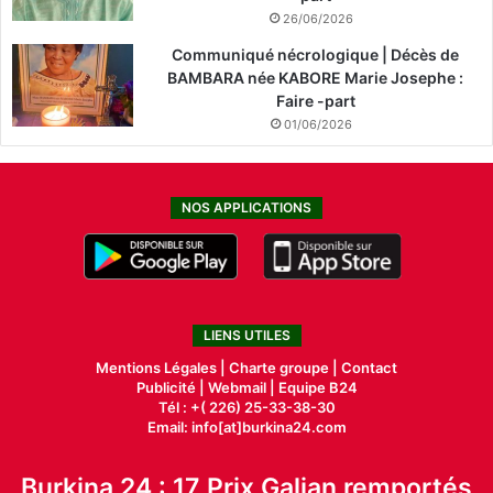
26/06/2026
Communiqué nécrologique | Décès de
BAMBARA née KABORE Marie Josephe :
Faire -part
01/06/2026
NOS APPLICATIONS
LIENS UTILES
Mentions Légales |
Charte groupe |
Contact
Publicité
|
Webmail |
Equipe B24
Tél : +( 226) 25-33-38-30
Email: info[at]burkina24.com
Burkina 24 : 17 Prix Galian remportés