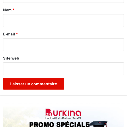
s
a
Nom
*
a
n
i
c
r
e
e
E-mail
*
s
*
Site web