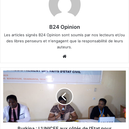
B24 Opinion
Les articles signés B24 Opinion sont soumis par nos lecteurs et/ou
des libres penseurs et n'engagent que la responsabilité de leurs
auteurs.
We
bsi
te
B
u
r
k
i
n
a
:
L
'
Burkina : L'UNICEF aux côtés de l'Etat pour