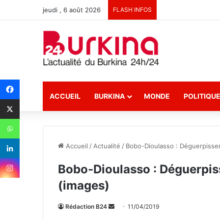
jeudi , 6 août 2026
FLASH INFOS
ACCUEIL
BURKINA
MONDE
POLITIQU
Accueil
/
Actualité
/
Bobo-Dioulasso : Déguerpisse
Bobo-Dioulasso : Déguerpis
(images)
Rédaction B24
E
11/04/2019
n