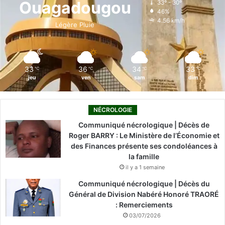
Ouagadougou
33º - 30º
46%
o
i
e
r
4.56 km/h
Légère Pluie
k
n
a
m
33
36
34
33
℃
℃
℃
℃
jeu
ven
sam
dim
NÉCROLOGIE
Communiqué nécrologique | Décès de
Roger BARRY : Le Ministère de l’Économie et
des Finances présente ses condoléances à
la famille
il y a 1 semaine
Communiqué nécrologique | Décès du
Général de Division Nabéré Honoré TRAORÉ
: Remerciements
03/07/2026