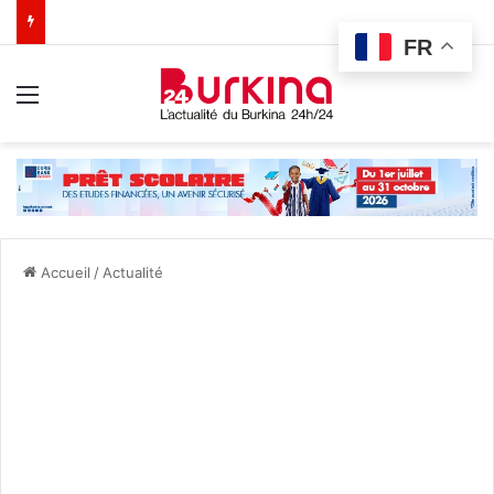
FR
Menu
Accueil
/
Actualité