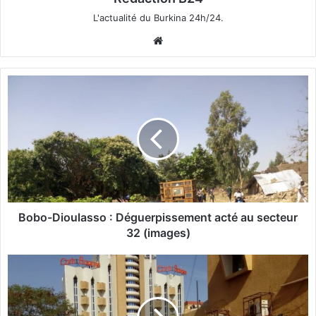
L'actualité du Burkina 24h/24.
We
bsi
te
B
o
b
o
-
D
i
o
u
l
Bobo-Dioulasso : Déguerpissement acté au secteur
a
32 (images)
s
s
B
o
u
:
r
D
k