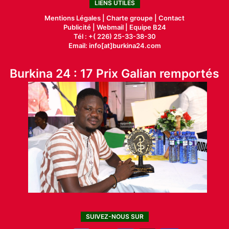
LIENS UTILES
Mentions Légales |
Charte groupe |
Contact
Publicité
|
Webmail |
Equipe B24
Tél : +( 226) 25-33-38-30
Email: info[at]burkina24.com
Burkina 24 : 17 Prix Galian remportés
SUIVEZ-NOUS SUR