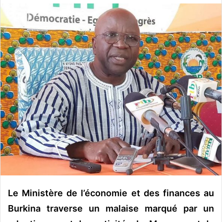
o
y
e
r
u
n
c
o
u
r
r
i
e
l
Le Ministère de l’économie et des finances au
Burkina traverse un malaise marqué par un