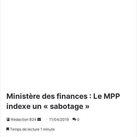
Ministère des finances : Le MPP
indexe un « sabotage »
Rédaction B24
E
11/04/2019
0
n
Temps de lecture 1 minute
v