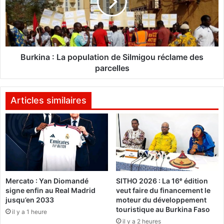
é
i
g
n
u
a
e
r
:
p
L
Burkina : La population de Silmigou réclame des
i
a
parcelles
s
p
s
o
e
p
Articles similaires
m
u
e
l
n
a
t
t
a
i
c
o
t
n
Mercato : Yan Diomandé
SITHO 2026 : La 16ᵉ édition
é
d
signe enfin au Real Madrid
veut faire du financement le
a
e
jusqu’en 2033
moteur du développement
u
S
touristique au Burkina Faso
il y a 1 heure
s
i
il y a 2 heures
e
l