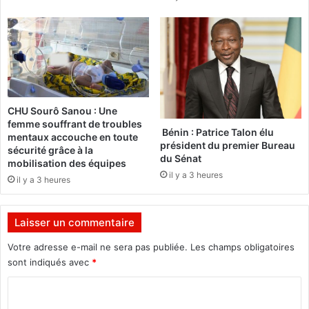
c
m
t
i
e
g
u
o
r
u
3
r
2
é
CHU Sourô Sanou : Une
(
c
femme souffrant de troubles
i
l
Bénin : Patrice Talon élu
mentaux accouche en toute
m
a
président du premier Bureau
sécurité grâce à la
a
du Sénat
m
mobilisation des équipes
g
e
il y a 3 heures
il y a 3 heures
e
d
s
e
)
s
Laisser un commentaire
p
a
Votre adresse e-mail ne sera pas publiée.
Les champs obligatoires
r
sont indiqués avec
*
c
C
e
l
o