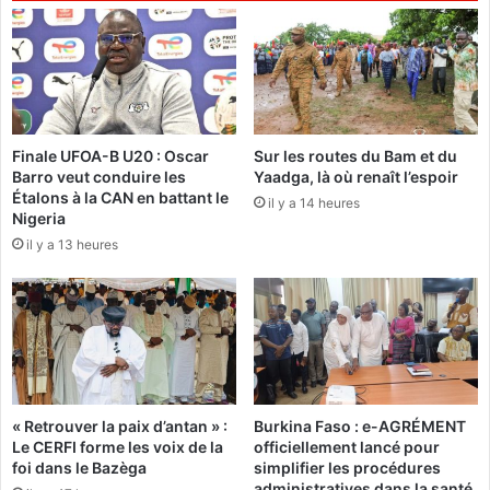
i
j
r
e
e
u
C
n
o
e
m
s
Finale UFOA-B U20 : Oscar
Sur les routes du Bam et du
p
f
Barro veut conduire les
Yaadga, là où renaît l’espoir
a
o
Étalons à la CAN en battant le
o
il y a 14 heures
r
Nigeria
r
m
il y a 13 heures
é
é
,
s
g
a
é
u
a
l
n
e
t
a
d
d
« Retrouver la paix d’antan » :
Burkina Faso : e-AGRÉMENT
i
e
Le CERFI forme les voix de la
officiellement lancé pour
s
r
foi dans le Bazèga
simplifier les procédures
c
s
administratives dans la santé