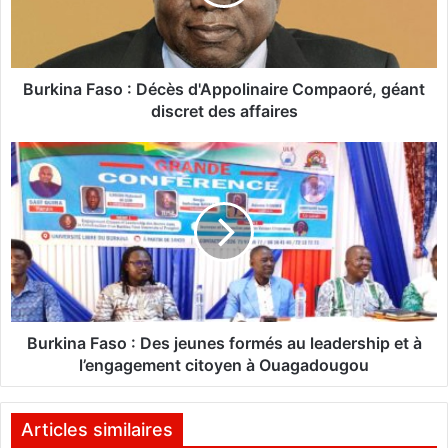
n
a
F
a
s
Burkina Faso : Décès d'Appolinaire Compaoré, géant
o
discret des affaires
:
D
B
é
u
c
r
è
k
s
i
d
n
'
a
A
F
p
a
p
s
Burkina Faso : Des jeunes formés au leadership et à
o
o
l’engagement citoyen à Ouagadougou
l
:
i
D
n
e
Articles similaires
a
s