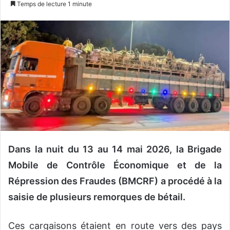
Temps de lecture 1 minute
v
o
y
e
r
u
n
c
o
u
r
Dans la nuit du 13 au 14 mai 2026, la Brigade
r
i
Mobile de Contrôle Économique et de la
e
Répression des Fraudes (BMCRF) a procédé à la
l
saisie de plusieurs remorques de bétail.
Ces cargaisons étaient en route vers des pays