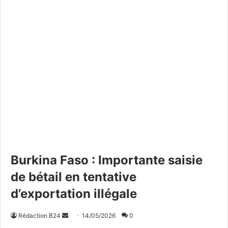
Burkina Faso : Importante saisie
de bétail en tentative
d’exportation illégale
Rédaction B24
E
14/05/2026
0
n