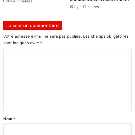
il y a 17 heures
r
h
il y a 17 heures
e
i
t
p
d
e
Laisser un commentaire
e
t
s
à
Votre adresse e-mail ne sera pas publiée.
Les champs obligatoires
a
l
sont indiqués avec
*
f
’
f
C
e
a
n
o
i
g
m
r
a
e
g
m
s
e
e
m
e
n
n
t
t
a
c
Nom
*
i
i
t
r