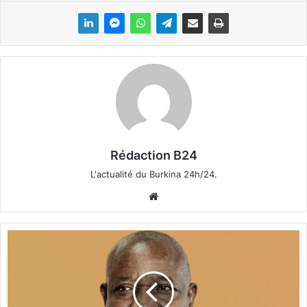
Rédaction B24
L'actualité du Burkina 24h/24.
We
bsi
te
B
u
r
k
i