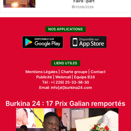
Faire -part
01/06/2026
NOS APPLICATIONS
LIENS UTILES
Mentions Légales |
Charte groupe |
Contact
Publicité
|
Webmail |
Equipe B24
Tél : +( 226) 25-33-38-30
Email: info[at]burkina24.com
Burkina 24 : 17 Prix Galian remportés