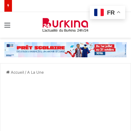
FR
Menu
Accueil
/
A La Une