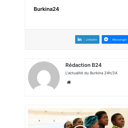
Burkina24
Linkedin
Messenger
Rédaction B24
L'actualité du Burkina 24h/24.
We
bsi
te
P
l
a