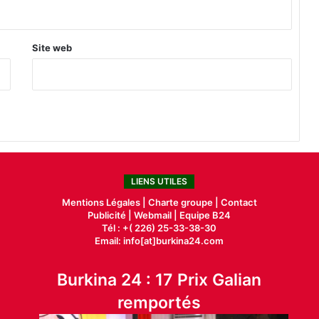
Site web
LIENS UTILES
Mentions Légales |
Charte groupe |
Contact
Publicité
|
Webmail |
Equipe B24
Tél : +( 226) 25-33-38-30
Email: info[at]burkina24.com
Burkina 24 : 17 Prix Galian
remportés