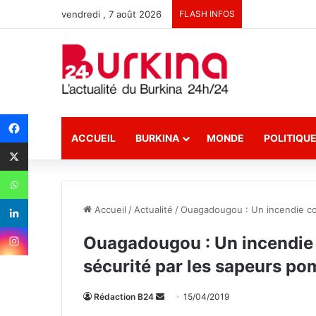
vendredi , 7 août 2026
FLASH INFOS
ACCUEIL
BURKINA
MONDE
POLITIQU
Accueil
/
Actualité
/
Ouagadougou : Un incendie con
Ouagadougou : Un incendie c
sécurité par les sapeurs po
Rédaction B24
E
15/04/2019
n