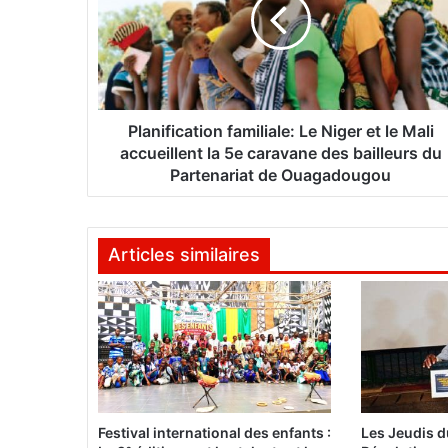
n
i
f
i
c
a
t
Planification familiale: Le Niger et le Mali
i
accueillent la 5e caravane des bailleurs du
o
Partenariat de Ouagadougou
n
f
a
Articles similaires
m
i
l
i
a
l
e
:
L
Festival international des enfants :
Les Jeudis 
e