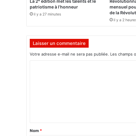
La 2ᵉ édition met les talents et le
Révolutionna
N
patriotisme à l’honneur
mensuel pour
i
de la Révolu
il y a 27 minutes
g
il y a 2 heure
e
r
e
Laisser un commentaire
t
l
Votre adresse e-mail ne sera pas publiée.
Les champs o
e
M
C
a
o
l
i
m
a
m
c
c
e
u
n
e
t
i
l
a
Nom
*
l