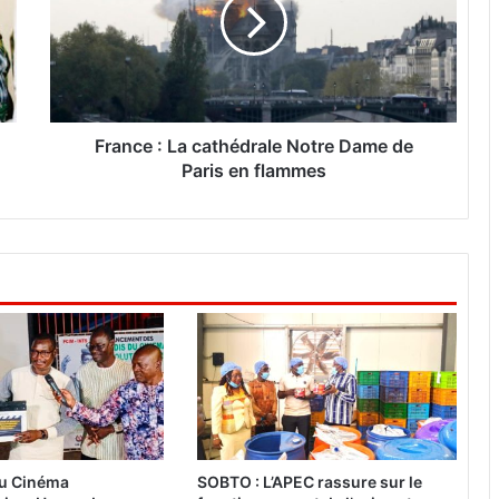
n
c
e
:
L
a
c
France : La cathédrale Notre Dame de
a
Paris en flammes
t
h
é
d
r
a
l
e
N
o
t
r
e
du Cinéma
SOBTO : L’APEC rassure sur le
D