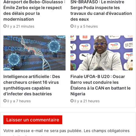
Aéroport de Bobo-Dioulasso :
SN-BRAFASO : Le ministre
e
i
Émile Zerbo exige le respect
Serge Poda inspecte les
u
m
des délais pour la
travaux du canal d’évacuation
r
e
modernisation
des eaux
s
c
il y a 21 minutes
il y a 5 heures
o
o
u
l
e
l
s
a
t
t
a
é
f
r
r
a
Intelligence artificielle : Des
Finale UFOA-B U20 : Oscar
i
l
chercheurs créent 16 virus
Barro veut conduire les
c
e
synthétiques capables
Étalons à la CAN en battant le
a
d
d’infecter des bactéries
Nigeria
i
u
il y a 7 heures
il y a 21 heures
n
m
s
o
t
Laisser un commentaire
d
’
Votre adresse e-mail ne sera pas publiée.
Les champs obligatoires