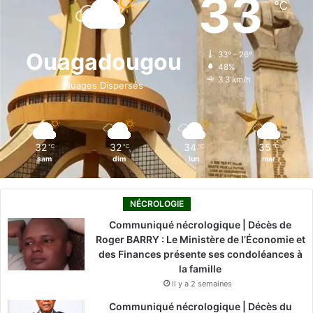
33
℃
b
e
u
a
o
o
d
b
g
k
Ouagadougou
33º - 26º
48%
o
i
e
r
3.3 km/h
Nuages Dispersés
k
n
a
m
32
32
34
35
℃
℃
℃
℃
sam
dim
lun
mar
NÉCROLOGIE
Communiqué nécrologique | Décès de
Roger BARRY : Le Ministère de l’Économie et
des Finances présente ses condoléances à
la famille
il y a 2 semaines
Communiqué nécrologique | Décès du