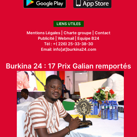
LIENS UTILES
Mentions Légales |
Charte groupe |
Contact
Publicité
|
Webmail |
Equipe B24
Tél : +( 226) 25-33-38-30
Email: info[at]burkina24.com
Burkina 24 : 17 Prix Galian remportés