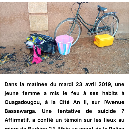
o
y
e
r
u
n
c
o
u
r
r
i
Dans la matinée du mardi 23 avril 2019, une
e
jeune femme a mis le feu à ses habits à
l
Ouagadougou, à la Cité An II, sur l’Avenue
Bassawarga. Une tentative de suicide ?
Affirmatif, a confié un témoin sur les lieux au
micro de Burkina 24. Mais un agent de la Police