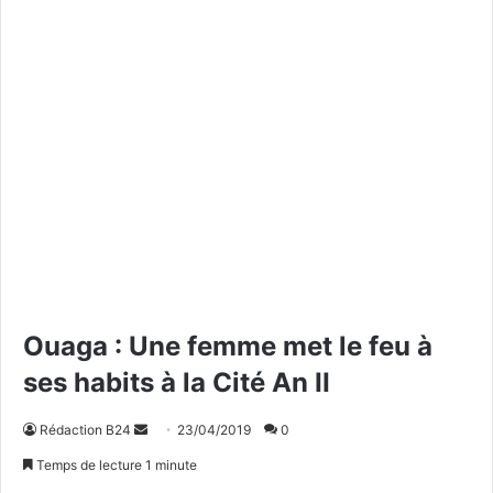
Ouaga : Une femme met le feu à
ses habits à la Cité An II
Rédaction B24
E
23/04/2019
0
n
Temps de lecture 1 minute
v