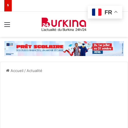
FR
Menu
Accueil
/
Actualité