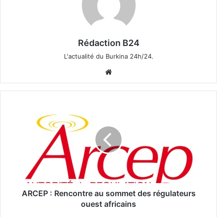
Rédaction B24
L'actualité du Burkina 24h/24.
We
bsi
te
A
R
C
E
P
:
R
e
n
c
ARCEP : Rencontre au sommet des régulateurs
o
ouest africains
n