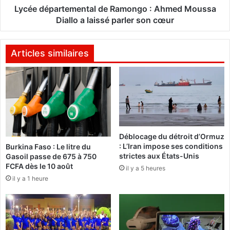
s
r
Lycée départemental de Ramongo : Ahmed Moussa
d
t
Diallo a laissé parler son cœur
e
e
s
m
’
e
Articles similaires
i
n
m
t
p
a
l
l
i
d
q
e
u
R
Déblocage du détroit d’Ormuz
e
a
: L’Iran impose ses conditions
Burkina Faso : Le litre du
r
m
strictes aux États-Unis
Gasoil passe de 675 à 750
d
o
FCFA dès le 10 août
il y a 5 heures
a
n
il y a 1 heure
v
g
a
o
n
t
:
a
A