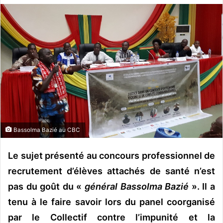
v
o
y
e
r
u
n
c
o
u
Bassolma Bazié au CBC
r
r
Le sujet présenté au concours professionnel de
i
e
recrutement d’élèves attachés de santé n’est
l
pas du goût du «
général Bassolma Bazié
». Il a
tenu à le faire savoir lors du panel coorganisé
par le Collectif contre l’impunité et la