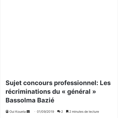
Sujet concours professionnel: Les
récriminations du « général »
Bassolma Bazié
Oui Koueta
E
01/09/2019
2
2 minutes de lecture
n