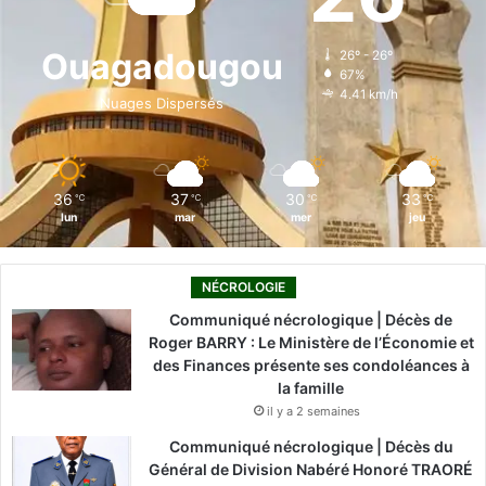
b
e
u
a
o
o
d
b
g
k
Ouagadougou
26º - 26º
67%
o
i
e
r
4.41 km/h
Nuages Dispersés
k
n
a
m
36
37
30
33
℃
℃
℃
℃
lun
mar
mer
jeu
NÉCROLOGIE
Communiqué nécrologique | Décès de
Roger BARRY : Le Ministère de l’Économie et
des Finances présente ses condoléances à
la famille
il y a 2 semaines
Communiqué nécrologique | Décès du
Général de Division Nabéré Honoré TRAORÉ