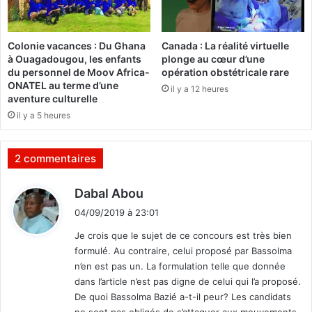
g
h
e
m
d
e
Colonie vacances : Du Ghana
Canada : La réalité virtuelle
a
d
à Ouagadougou, les enfants
plonge au cœur d’une
n
M
du personnel de Moov Africa-
opération obstétricale rare
s
o
ONATEL au terme d’une
il y a 12 heures
l
u
aventure culturelle
a
s
il y a 5 heures
s
s
a
a
n
D
2 commentaires
t
i
é
a
d
Dabal Abou
m
l
i
a
l
04/09/2019 à 23:01
t
t
o
Je crois que le sujet de ce concours est très bien
e
a
formulé. Au contraire, celui proposé par Bassolma
r
:
l
n’en est pas un. La formulation telle que donnée
n
a
dans l’article n’est pas digne de celui qui l’a proposé.
e
i
De quoi Bassolma Bazié a-t-il peur? Les candidats
l
s
l
ne sont pas obligés de s’attaquer aux mouvements