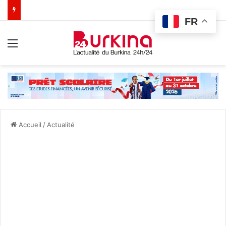
FR
Menu
Accueil
/
Actualité