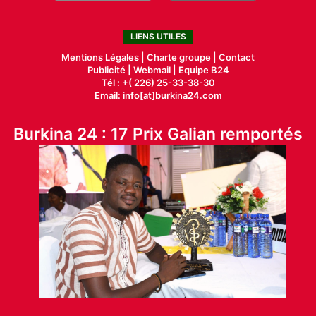
LIENS UTILES
Mentions Légales |
Charte groupe |
Contact
Publicité
|
Webmail |
Equipe B24
Tél : +( 226) 25-33-38-30
Email: info[at]burkina24.com
Burkina 24 : 17 Prix Galian remportés