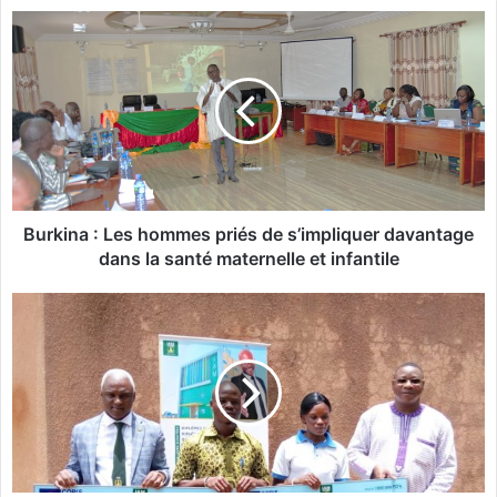
te
bo
B
ok
u
r
k
i
n
a
:
L
e
Burkina : Les hommes priés de s’impliquer davantage
s
dans la santé maternelle et infantile
h
o
L
m
y
m
c
e
é
s
e
p
d
r
é
i
p
é
a