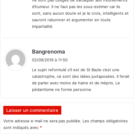
s
e
d’humeur. Il ne faut pas les sous-estimer car ils
é
e
p
sont, sans aucun doute et je le crois, intelligents et
t
a
sauront raisonner et argumenter en toute
i
r
impartialité.
n
l
f
e
a
r
n
d
s
Bangrenoma
t
o
i
02/09/2019 à 11:50
i
n
t
l
c
Le sujet reformulé s’il est de St Bazie c’est une
e
œ
catastrophe, ce sont des idées juxtaposées. Il ferait
:
u
de parler avec moins de haine et de mépris. Le
r
pédantisme ne forme personne
Laisser un commentaire
Votre adresse e-mail ne sera pas publiée.
Les champs obligatoires
sont indiqués avec
*