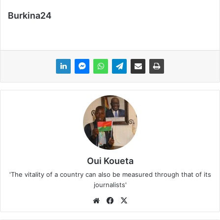
Burkina24
Oui Koueta
'The vitality of a country can also be measured through that of its
journalists'
We
Fa
X
bsi
ce