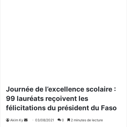
Journée de l’excellence scolaire :
99 lauréats reçoivent les
félicitations du président du Faso
Akim Ky
E
03/08/2021
0
2 minutes de lecture
n