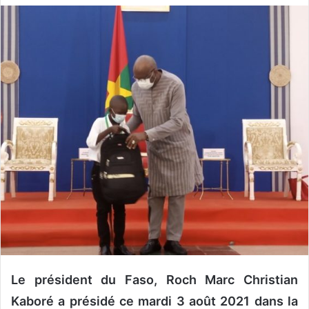
v
o
y
e
r
u
n
c
o
u
r
r
i
e
l
Le président du Faso, Roch Marc Christian
Kaboré a présidé ce mardi 3 août 2021 dans la