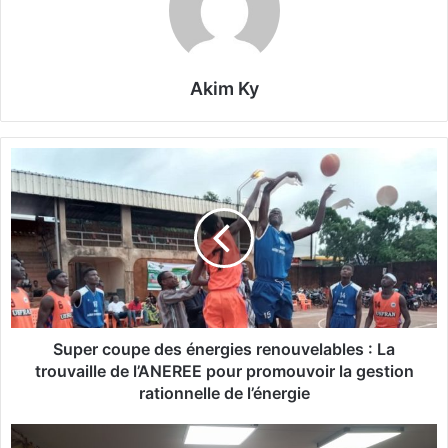
Akim Ky
S
u
p
e
r
c
o
u
p
e
Super coupe des énergies renouvelables : La
d
trouvaille de l’ANEREE pour promouvoir la gestion
e
rationnelle de l’énergie
s
é
S