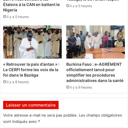
o
Étalons à la CAN en battant le
L
il y a 5 heures
n
Nigeria
a
m
il y a 5 heures
t
a
r
d
o
e
u
i
v
n
a
B
i
u
l
r
« Retrouver la paix d’antan » :
Burkina Faso : e-AGRÉMENT
l
k
Le CERFI forme les voix de la
officiellement lancé pour
e
i
foi dans le Bazèga
simplifier les procédures
d
n
administratives dans la santé
il y a 8 heures
e
a
il y a 9 heures
l
F
’
a
A
s
Laisser un commentaire
N
o
E
o
Votre adresse e-mail ne sera pas publiée.
Les champs obligatoires
R
p
sont indiqués avec
*
E
é