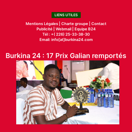
LIENS UTILES
Mentions Légales |
Charte groupe |
Contact
Publicité
|
Webmail |
Equipe B24
Tél : +( 226) 25-33-38-30
Email: info[at]burkina24.com
Burkina 24 : 17 Prix Galian remportés