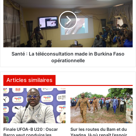
n
a
e
n
r
t
g
é
i
:
e
L
s
a
r
t
e
é
Santé : La téléconsultation made in Burkina Faso
n
l
opérationnelle
o
é
u
c
v
o
Articles similaires
e
n
l
s
a
u
b
l
l
t
e
a
s
t
Finale UFOA-B U20 : Oscar
Sur les routes du Bam et du
i
Barro veut conduire les
Yaadga, là où renaît l’espoir
: