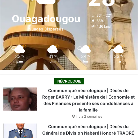
b
e
u
a
o
o
d
b
g
k
Ouagadougou
33º - 22º
65%
o
i
e
r
4.16 km/h
Nuages Dispersés
k
n
a
m
33
31
34
33
℃
℃
℃
℃
sam
dim
lun
mar
NÉCROLOGIE
Communiqué nécrologique | Décès de
Roger BARRY : Le Ministère de l’Économie et
des Finances présente ses condoléances à
la famille
il y a 2 semaines
Communiqué nécrologique | Décès du
Général de Division Nabéré Honoré TRAORÉ