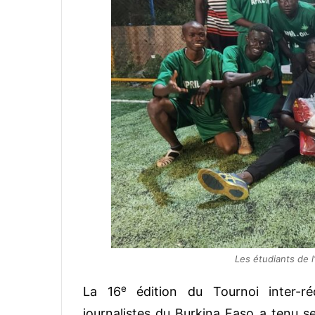
Les étudiants de l
e
La 16
édition du Tournoi inter-réd
journalistes du Burkina Faso a tenu s