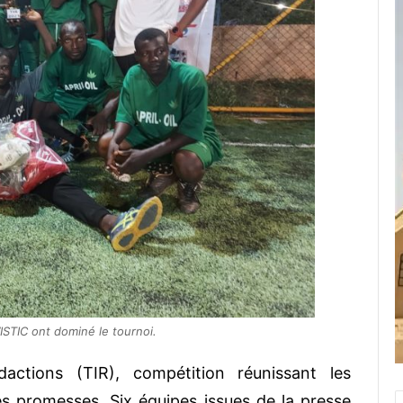
’ISTIC ont dominé le tournoi.
actions (TIR), compétition réunissant les
es promesses. Six équipes issues de la presse