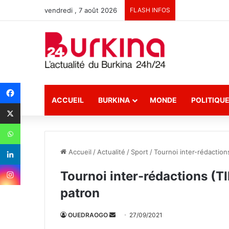
vendredi , 7 août 2026
FLASH INFOS
ACCUEIL
BURKINA
MONDE
POLITIQU
Accueil
/
Actualité
/
Sport
/
Tournoi inter-rédactions
Tournoi inter-rédactions (TI
patron
OUEDRAOGO
E
27/09/2021
n